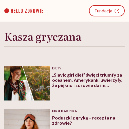
Go
to
Fundacja
content
Kasza gryczana
DIETY
„Slavic girl diet” święci triumfy za
oceanem. Amerykanki uwierzyły,
że piękno i zdrowie da im
popularna w Polsce kasza
PROFILAKTYKA
Poduszki z gryką – recepta na
zdrowie?