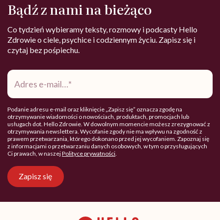
Bądź z nami na bieżąco
Co tydzień wybieramy teksty, rozmowy i podcasty Hello
Zdrowie o ciele, psychice i codziennym życiu. Zapisz się i
czytaj bez pośpiechu.
Adres
e-
mail
*
Podanie adresu e-mail oraz kliknięcie „Zapisz się” oznacza zgodę na
otrzymywanie wiadomości o nowościach, produktach, promocjach lub
usługach dot. Hello Zdrowie. W dowolnym momencie możesz zrezygnować z
otrzymywania newslettera. Wycofanie zgody nie ma wpływu na zgodność z
prawem przetwarzania, którego dokonano przed jej wycofaniem. Zapoznaj się
z informacjami o przetwarzaniu danych osobowych, w tym o przysługujących
Ci prawach, w naszej
Polityce prywatności
.
Zapisz się