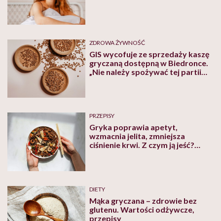
ZDROWA ŻYWNOŚĆ
GIS wycofuje ze sprzedaży kaszę
gryczaną dostępną w Biedronce.
„Nie należy spożywać tej partii
produktu”
PRZEPISY
Gryka poprawia apetyt,
wzmacnia jelita, zmniejsza
ciśnienie krwi. Z czym ją jeść?
Sprawdź nasze przepisy!
DIETY
Mąka gryczana – zdrowie bez
glutenu. Wartości odżywcze,
przepisy