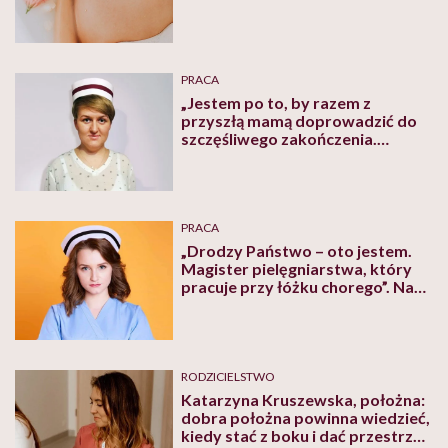
PRACA
„Jestem po to, by razem z
przyszłą mamą doprowadzić do
szczęśliwego zakończenia.
Wymaga to zaufania ze strony
kobiety. Powinna wierzyć, że mi
także zależy na tym, by ujrzeć
całego i zdrowego noworodka” –
mówi Izabela Rychlik, położna z
PRACA
sześcioletnim stażem
„Drodzy Państwo – oto jestem.
Magister pielęgniarstwa, który
pracuje przy łóżku chorego”. Na
profilu W czepku urodzona
pojawiły się ważne słowa
RODZICIELSTWO
Katarzyna Kruszewska, położna:
dobra położna powinna wiedzieć,
kiedy stać z boku i dać przestrzeń