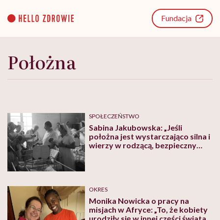
Go
to
Fundacja
content
Położna
SPOŁECZEŃSTWO
Sabina Jakubowska: „Jeśli
położna jest wystarczająco silna i
wierzy w rodzącą, bezpieczny
poród jest możliwy nawet na
górce węgla w piwnicy”
OKRES
Monika Nowicka o pracy na
misjach w Afryce: „To, że kobiety
urodziły się w innej części świata,