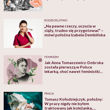
RODZICIELSTWO
„Na pewne rzeczy, uczucia w
ciąży, trudno się przygotować” –
mówi położna Izabela Dembińska
FEMINIZM
Jak Anna Tomaszewicz-Dobrska
została pierwszą w Polsce
lekarką, choć nawet feministki
twierdziły, że to nie przystoi
PRACA
Tomasz Kołodziejczyk, położny:
W pracy nigdy nie byłem
traktowany jak koleżanka,