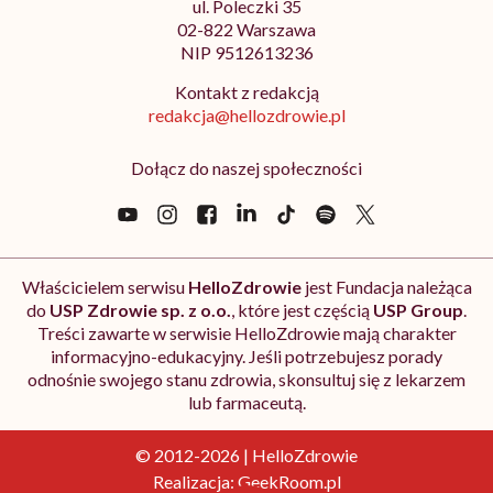
ul. Poleczki 35
02-822 Warszawa
NIP 9512613236
Kontakt z redakcją
redakcja@hellozdrowie.pl
Dołącz do naszej społeczności
Właścicielem serwisu
HelloZdrowie
jest Fundacja należąca
do
USP Zdrowie sp. z o.o.
, które jest częścią
USP Group
.
Treści zawarte w serwisie HelloZdrowie mają charakter
informacyjno-edukacyjny. Jeśli potrzebujesz porady
odnośnie swojego stanu zdrowia, skonsultuj się z lekarzem
lub farmaceutą.
© 2012-2026 | HelloZdrowie
Realizacja:
GeekRoom.pl