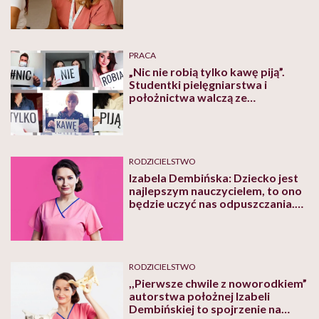
rodzącej
PRACA
„Nic nie robią tylko kawę piją”.
Studentki pielęgniarstwa i
położnictwa walczą ze
stereotypami zawodowymi w
świetnej akcji
RODZICIELSTWO
Izabela Dembińska: Dziecko jest
najlepszym nauczycielem, to ono
będzie uczyć nas odpuszczania.
Nie musisz być perfekcyjna!
RODZICIELSTWO
,,Pierwsze chwile z noworodkiem”
autorstwa położnej Izabeli
Dembińskiej to spojrzenie na