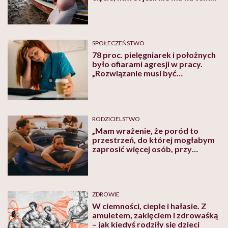
wskazań. Ja nie chciałam tak
urodzić”
SPOŁECZEŃSTWO
78 proc. pielęgniarek i położnych
było ofiarami agresji w pracy.
„Rozwiązanie musi być
systemowe”
RODZICIELSTWO
„Mam wrażenie, że poród to
przestrzeń, do której mogłabym
zaprosić więcej osób, przy
których dobrze się czuję”. Pauka
Chmielewska o swoim siódmym
porodzie, ale pierwszym
domowym
ZDROWIE
W ciemności, cieple i hałasie. Z
amuletem, zaklęciem i zdrowaśką
– jak kiedyś rodziły się dzieci