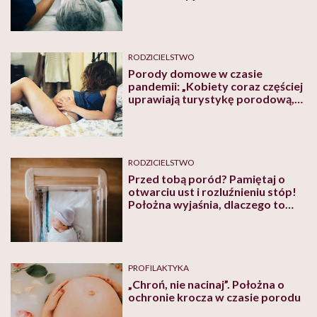
chociaż czasami w żartach ktoś
nazywa mnie „panem położną”
RODZICIELSTWO
Porody domowe w czasie
pandemii: „Kobiety coraz częściej
uprawiają turystykę porodową,
boją się rodzić w szpitalach
RODZICIELSTWO
Przed tobą poród? Pamiętaj o
otwarciu ust i rozluźnieniu stóp!
Położna wyjaśnia, dlaczego to
takie ważne
PROFILAKTYKA
„Chroń, nie nacinaj”. Położna o
ochronie krocza w czasie porodu