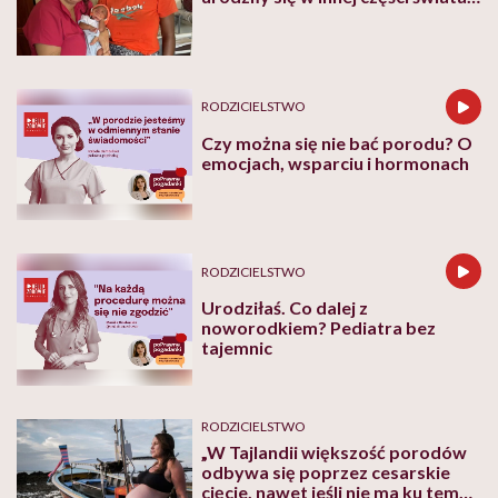
nie znaczy, że mają mieć gorsze
życie”
RODZICIELSTWO
Czy można się nie bać porodu? O
emocjach, wsparciu i hormonach
RODZICIELSTWO
Urodziłaś. Co dalej z
noworodkiem? Pediatra bez
tajemnic
RODZICIELSTWO
„W Tajlandii większość porodów
odbywa się poprzez cesarskie
cięcie, nawet jeśli nie ma ku temu