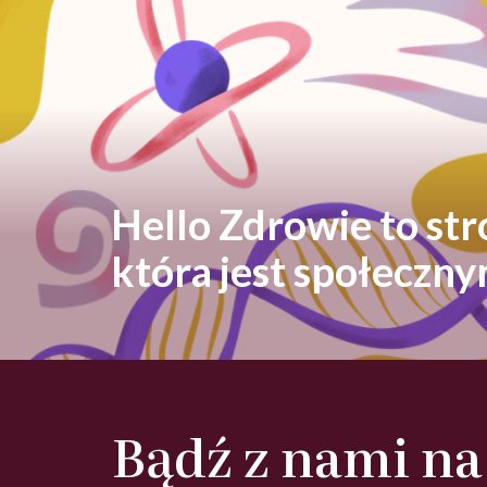
Hello Zdrowie to st
która jest społeczn
Bądź z nami na