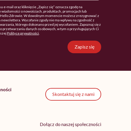
u e-mail oraz kliknięcie „Zapisz się” oznacza zgodę na
 wiadomości o nowościach, produktach, promocjach lub
. Hello Zdrowie. W dowolnym momencie możesz zrezygnować z
 newslettera. Wycofanie zgody nie ma wpływu na zgodność z
arzania, którego dokonano przed jej wycofaniem. Zapoznaj się z
o przetwarzaniu danych osobowych, w tym o przysługujących Ci
aszej
Polityce prywatności
.
Zapisz się
ności
Skontaktuj się z nami
Dołącz do naszej społeczności