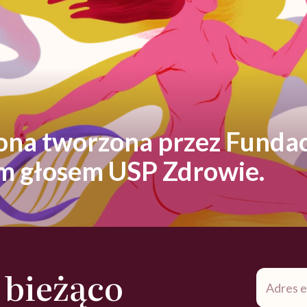
rona tworzona przez Fundac
ym głosem USP Zdrowie.
 bieżąco
Adres
e-
mail
*