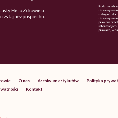
Podanie adres
casty Hello Zdrowie o
otrzymywanie
usługach dot
 i czytaj bez pośpiechu.
otrzymywania
prawem przetw
informacjami 
prawach, w n
drowie
O nas
Archiwum artykułów
Polityka prywat
ywatności
Kontakt