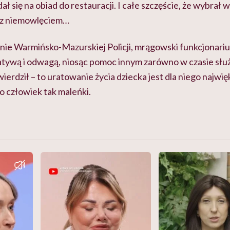
 się na obiad do restauracji. I całe szczęście, że wybrał w
e z niemowlęciem…
onie Warmińsko-Mazurskiej Policji, mrągowski funkcjonariu
atywą i odwagą, niosąc pomoc innym zarówno w czasie służb
ierdził – to uratowanie życia dziecka jest dla niego najwię
to człowiek tak maleńki.