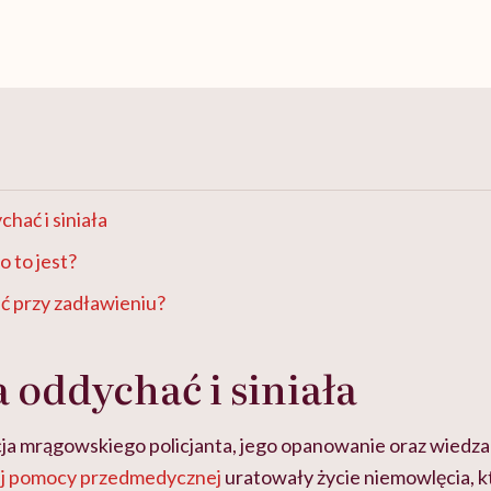
hać i siniała
o to jest?
ć przy zadławieniu?
a oddychać i siniała
ja mrągowskiego policjanta, jego opanowanie oraz wiedza
ej pomocy przedmedycznej
uratowały życie niemowlęcia, k