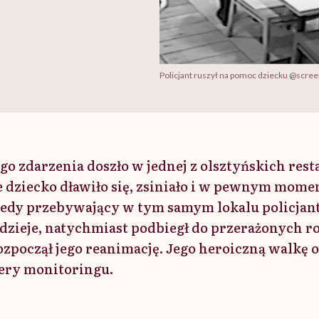
Policjant ruszył na pomoc dziecku @scre
o zdarzenia doszło w jednej z olsztyńskich resta
 dziecko dławiło się, zsiniało i w pewnym momen
iedy przebywający w tym samym lokalu policjan
ę dzieje, natychmiast podbiegł do przerażonych 
zpoczął jego reanimację. Jego heroiczną walkę o
ery monitoringu.