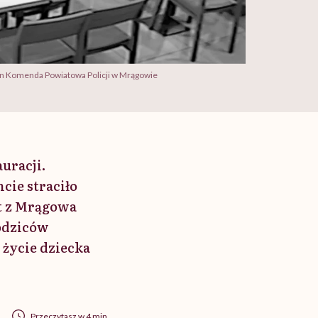
en Komenda Powiatowa Policji w Mrągowie
uracji.
cie straciło
t z Mrągowa
rodziców
 życie dziecka
Przeczytasz w 4 min