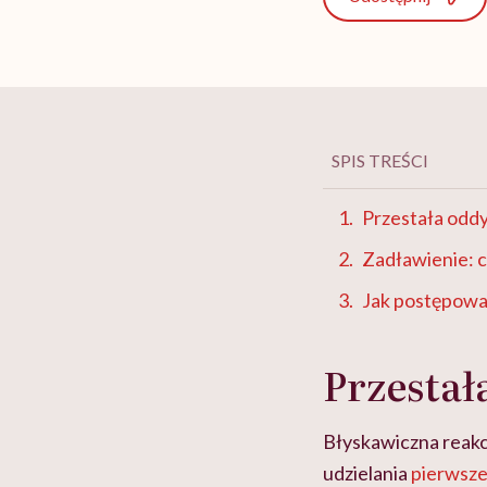
SPIS TREŚCI
Przestała oddyc
Zadławienie: c
Jak postępowa
Przestał
Błyskawiczna reakc
udzielania
pierwsz