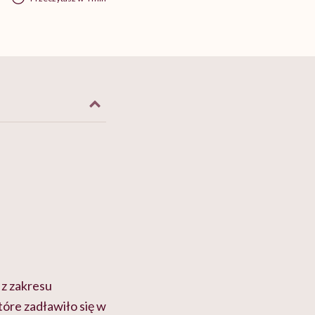
 z zakresu
tóre zadławiło się w