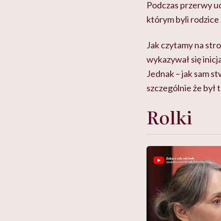
Podczas przerwy udał
którym byli rodzic
Jak czytamy na str
wykazywał się inicj
Jednak – jak sam stw
szczególnie że był 
Rolki