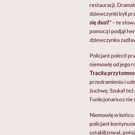
restauracji. Dramat
dziewczynki byli prz
się dusi!
” – te słow
pomocą i podjął he
dziewczynka zadław
Policjant polecił p
niemowlę od jego r
Traciła przytomnoś
przedramieniu i ude
żuchwę. Szukał też
Funkcjonariusz nie 
Niemowlę w końcu od
policjant kontynuow
ustabilizował, poło