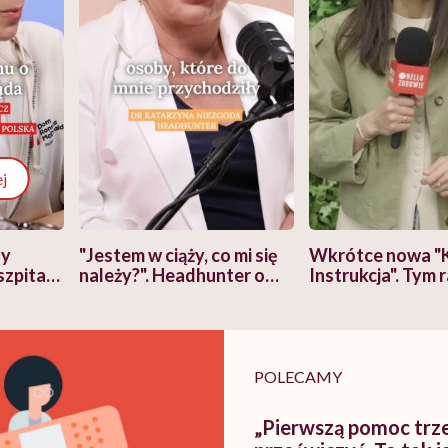
j
zy
"Jestem w ciąży, co mi się
Wkrótce nowa "
szpitalu
należy?". Headhunter o
Instrukcja". Tym 
szkadzać
zmianie pokoleniowej u
atakach paniki. Z
tylko
kobiet w ciąży na rynku
warsztat pacjen
braźni"
pracy
ekspercki
POLECAMY
„Pierwszą pomoc trz