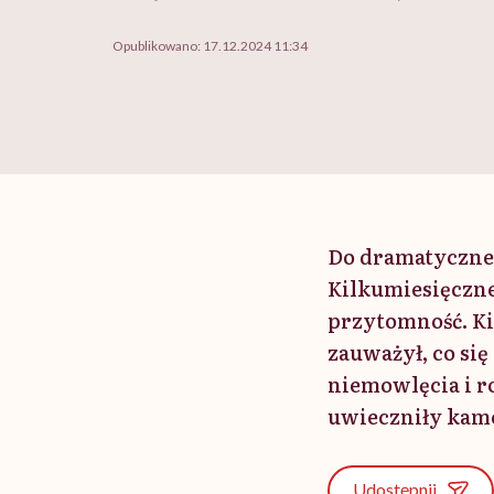
Opublikowano:
17.12.2024 11:34
Do dramatyczneg
Kilkumiesięczne
przytomność. K
zauważył, co si
niemowlęcia i ro
uwieczniły kam
Udostępnij