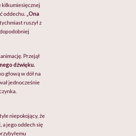
 kilkumiesięcznej
ać oddechu. „
Ona
atychmiast ruszył z
wdopodobniej
animację. Przejął
adnego dźwięku.
cko głową w dół na
ował jednocześnie
czynka.
yle niepokojący, że
 a jego oddech się
 przybyłemu