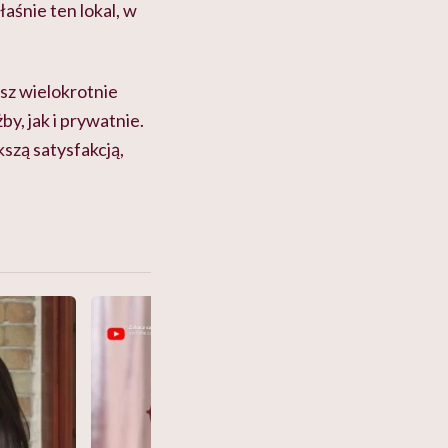
łaśnie ten lokal, w
sz wielokrotnie
y, jak i prywatnie.
kszą satysfakcją,