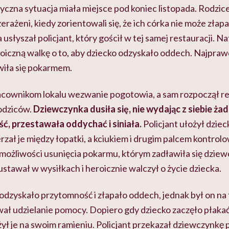
yczna sytuacja miała miejsce pod koniec listopada. Rodzice
erażeni, kiedy zorientowali się, że ich córka nie może złap
a usłyszał policjant, który gościł w tej samej restauracji. N
roiczną walkę o to, aby dziecko odzyskało oddech. Najpra
iła się pokarmem.
racownikom lokalu wezwanie pogotowia, a sam rozpoczął re
odziców.
Dziewczynka dusiła się, nie wydając z siebie ż
ć, przestawała oddychać i siniała.
Policjant ułożył dzie
rzał je między łopatki, a kciukiem i drugim palcem kontrol
 możliwości usunięcia pokarmu, którym zadławiła się dziew
ustawał w wysiłkach i heroicznie walczył o życie dziecka.
zyskało przytomność i złapało oddech, jednak był on na t
ał udzielanie pomocy. Dopiero gdy dziecko zaczęło płakać,
żył je na swoim ramieniu. Policjant przekazał dziewczynkę