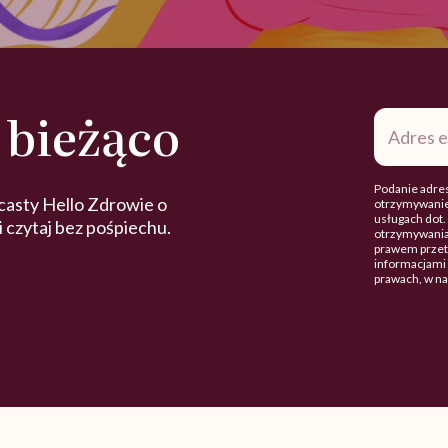
 bieżąco
Adres
e-
mail
*
Podanie adres
casty Hello Zdrowie o
otrzymywanie
usługach dot
 i czytaj bez pośpiechu.
otrzymywania
prawem przetw
informacjami 
prawach, w n