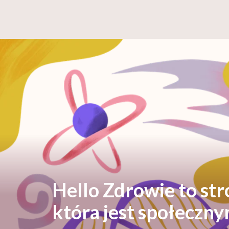
Hello Zdrowie to st
która jest społeczn