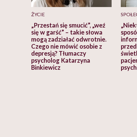
ŻYCIE
SPOŁE
„Przestań się smucić”, „weź
„Niek
się w garść” – takie słowa
sposó
mogą zadziałać odwrotnie.
infor
Czego nie mówić osobie z
przed
depresją? Tłumaczy
świetl
psycholog Katarzyna
pacje
Binkiewicz
psych