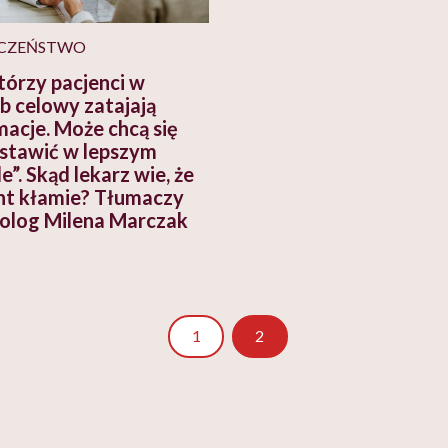
CZEŃSTWO
tórzy pacjenci w
b celowy zatajają
macje. Może chcą się
stawić w lepszym
e”. Skąd lekarz wie, że
nt kłamie? Tłumaczy
olog Milena Marczak
Strona
1
2