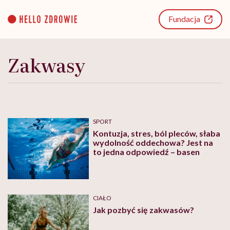
Go
to
Fundacja
content
Zakwasy
SPORT
Kontuzja, stres, ból pleców, słaba
wydolność oddechowa? Jest na
to jedna odpowiedź – basen
CIAŁO
Jak pozbyć się zakwasów?