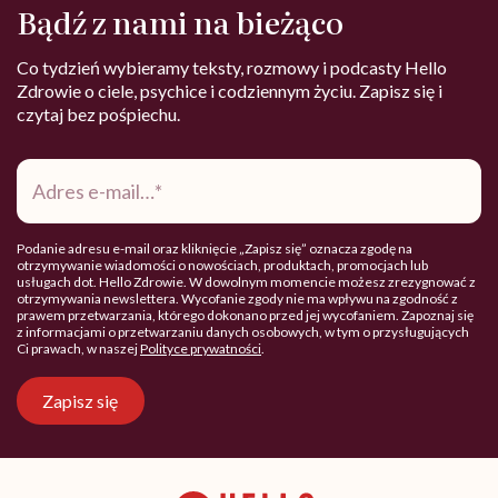
Bądź z nami na bieżąco
Co tydzień wybieramy teksty, rozmowy i podcasty Hello
Zdrowie o ciele, psychice i codziennym życiu. Zapisz się i
czytaj bez pośpiechu.
Adres
e-
mail
*
Podanie adresu e-mail oraz kliknięcie „Zapisz się” oznacza zgodę na
otrzymywanie wiadomości o nowościach, produktach, promocjach lub
usługach dot. Hello Zdrowie. W dowolnym momencie możesz zrezygnować z
otrzymywania newslettera. Wycofanie zgody nie ma wpływu na zgodność z
prawem przetwarzania, którego dokonano przed jej wycofaniem. Zapoznaj się
z informacjami o przetwarzaniu danych osobowych, w tym o przysługujących
Ci prawach, w naszej
Polityce prywatności
.
Zapisz się