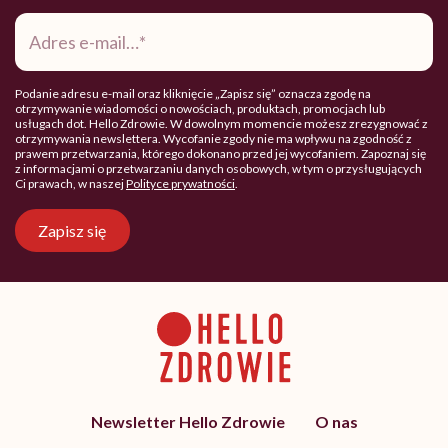
Adres
e-
mail
*
Podanie adresu e-mail oraz kliknięcie „Zapisz się” oznacza zgodę na
otrzymywanie wiadomości o nowościach, produktach, promocjach lub
usługach dot. Hello Zdrowie. W dowolnym momencie możesz zrezygnować z
otrzymywania newslettera. Wycofanie zgody nie ma wpływu na zgodność z
prawem przetwarzania, którego dokonano przed jej wycofaniem. Zapoznaj się
z informacjami o przetwarzaniu danych osobowych, w tym o przysługujących
Ci prawach, w naszej
Polityce prywatności
.
Zapisz się
Newsletter Hello Zdrowie
O nas