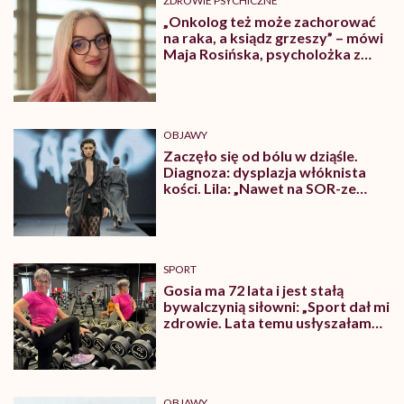
ZDROWIE PSYCHICZNE
„Onkolog też może zachorować
na raka, a ksiądz grzeszy” – mówi
Maja Rosińska, psycholożka z
zespołem Tourette’a i ADHD
OBJAWY
Zaczęło się od bólu w dziąśle.
Diagnoza: dysplazja włóknista
kości. Lila: „Nawet na SOR-ze
słyszałam: weź coś
przeciwbólowego i się uspokój”
SPORT
Gosia ma 72 lata i jest stałą
bywalczynią siłowni: „Sport dał mi
zdrowie. Lata temu usłyszałam
diagnozę nowotworu złośliwego”
OBJAWY