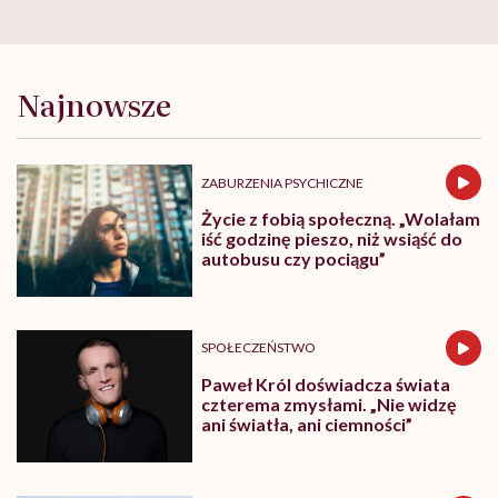
Najnowsze
ZABURZENIA PSYCHICZNE
Życie z fobią społeczną. „Wolałam
iść godzinę pieszo, niż wsiąść do
autobusu czy pociągu”
SPOŁECZEŃSTWO
Paweł Król doświadcza świata
czterema zmysłami. „Nie widzę
ani światła, ani ciemności”