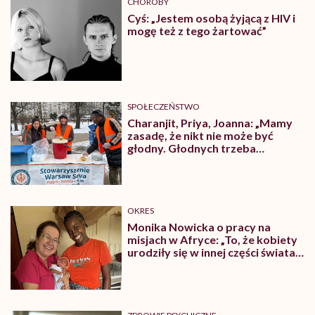
CHOROBY
Cyś: „Jestem osobą żyjącą z HIV i
mogę też z tego żartować”
SPOŁECZEŃSTWO
Charanjit, Priya, Joanna: „Mamy
zasadę, że nikt nie może być
głodny. Głodnych trzeba
nakarmić. To nie jest
bohaterstwo, to obowiązek”
OKRES
Monika Nowicka o pracy na
misjach w Afryce: „To, że kobiety
urodziły się w innej części świata,
nie znaczy, że mają mieć gorsze
życie”