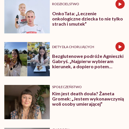
RODZICIELSTWO
OnkoTata: „Leczenie
onkologiczne dziecka to nie tylko
strach i smutek”
DIETY DLA CHORUJĄCYCH
Bezglutenowe podróże Agnieszki
Gabryś. „Najpierw wybieram
kierunek, a dopiero potem
zastanawiam się nad jedzeniem”
SPOŁECZEŃSTWO
Kim jest death doula? Żaneta
Gromek: „Jestem wykonawczynią
woli osoby umierającej”