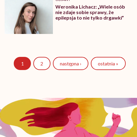
Weronika Lichacz: „Wiele osób
nie zdaje sobie sprawy, że
epilepsja to nie tylko drgawki”
Strona
1
2
następna ›
ostatnia »