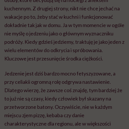
kuchennym. Z drugiej strony, nikt nie chce jechać na
wakacje po to, żeby stać w kuchni i funkcjonować
dokładnie tak jak w domu. Ja w tym momencie w ogóle
nie myślę o jedzeniu jako o głównym wyznaczniku
podróży. Kiedy gdzieś jedziemy, traktuję je jako jeden z
wielu elementów do odkrycia i spróbowania.
Kluczowe jest przesunięcie środka ciężkości.
Jedzenie jest dziś bardzo mocno fetyszyzowane, a
przy celiakii ogromną rolę odgrywa nastawienie.
Dlatego wierzę, że zawsze coś znajdę, tym bardziej że
to już nie są czasy, kiedy człowiek był skazany na
przetworzone batony. Oczywiście, nie w każdym
miejscu zjem pizzę, kebaba czy danie
charakterystyczne dla regionu, ale w większości