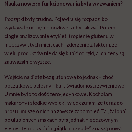
Nauka nowego funkcjonowania była wyzwaniem?
może chyba tylko
pracy
eksp
głupota i brak
wyobraźni"
Początki były trudne. Pojawiła się rozpacz, bo
wydawało mi się niemożliwe, żeby tak żyć. Potem
ciągłe analizowanie etykiet, tropienie glutenu w
nieoczywistych miejscach i zderzenie z faktem, że
wielu produktów nie da się kupić od ręki, a ich ceny są
zauważalnie wyższe.
Wejście na dietę bezglutenową to jednak – choć
początkowo bolesny – kurs świadomości żywieniowej.
U mnie było to dość zero-jedynkowe. Kochałam
makarony i słodkie wypieki, więc czułam, że teraz po
prostu muszę o nich na zawsze zapomnieć. Ta „żałoba”
po ulubionych smakach była jednak nieodzownym
elementem przybicia „piątki na zgodę” z naszą nową