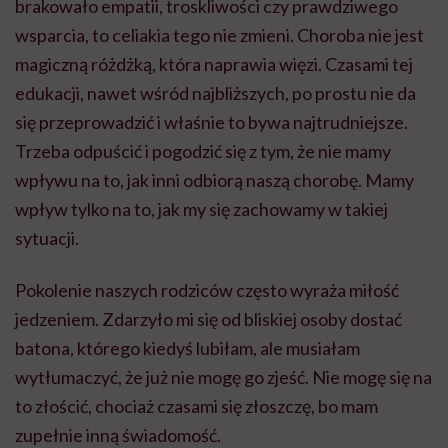
brakowało empatii, troskliwości czy prawdziwego
wsparcia, to celiakia tego nie zmieni. Choroba nie jest
magiczną różdżką, która naprawia więzi. Czasami tej
edukacji, nawet wśród najbliższych, po prostu nie da
się przeprowadzić i właśnie to bywa najtrudniejsze.
Trzeba odpuścić i pogodzić się z tym, że nie mamy
wpływu na to, jak inni odbiorą naszą chorobę. Mamy
wpływ tylko na to, jak my się zachowamy w takiej
sytuacji.
Pokolenie naszych rodziców często wyraża miłość
jedzeniem. Zdarzyło mi się od bliskiej osoby dostać
batona, którego kiedyś lubiłam, ale musiałam
wytłumaczyć, że już nie mogę go zjeść. Nie mogę się na
to złościć, chociaż czasami się złoszczę, bo mam
zupełnie inną świadomość.