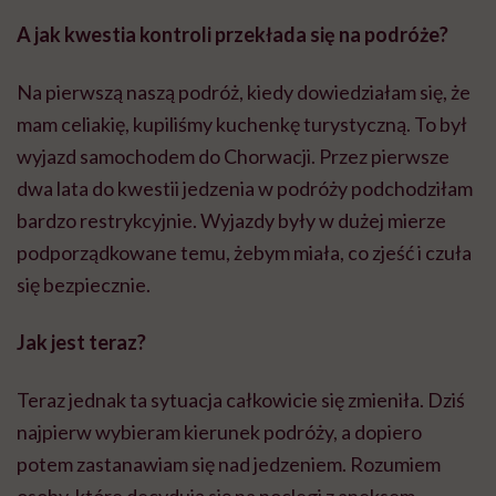
A jak kwestia kontroli przekłada się na podróże?
Na pierwszą naszą podróż, kiedy dowiedziałam się, że
mam celiakię, kupiliśmy kuchenkę turystyczną. To był
wyjazd samochodem do Chorwacji. Przez pierwsze
dwa lata do kwestii jedzenia w podróży podchodziłam
bardzo restrykcyjnie. Wyjazdy były w dużej mierze
podporządkowane temu, żebym miała, co zjeść i czuła
się bezpiecznie.
Jak jest teraz?
Teraz jednak ta sytuacja całkowicie się zmieniła. Dziś
najpierw wybieram kierunek podróży, a dopiero
potem zastanawiam się nad jedzeniem. Rozumiem
osoby, które decydują się na noclegi z aneksem