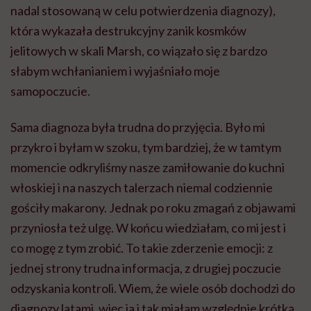
nadal stosowaną w celu potwierdzenia diagnozy),
która wykazała destrukcyjny zanik kosmków
jelitowych w skali Marsh, co wiązało się z bardzo
słabym wchłanianiem i wyjaśniało moje
samopoczucie.
Sama diagnoza była trudna do przyjęcia. Było mi
przykro i byłam w szoku, tym bardziej, że w tamtym
momencie odkryliśmy nasze zamiłowanie do kuchni
włoskiej i na naszych talerzach niemal codziennie
gościły makarony. Jednak po roku zmagań z objawami
przyniosła też ulgę. W końcu wiedziałam, co mi jest i
co mogę z tym zrobić. To takie zderzenie emocji: z
jednej strony trudna informacja, z drugiej poczucie
odzyskania kontroli. Wiem, że wiele osób dochodzi do
diagnozy latami, więc ja i tak miałam względnie krótką