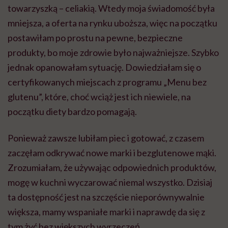
towarzyszką – celiakią. Wtedy moja świadomość była
mniejsza, a oferta na rynku uboższa, więc na początku
postawiłam po prostu na pewne, bezpieczne
produkty, bo moje zdrowie było najważniejsze. Szybko
jednak opanowałam sytuację. Dowiedziałam się o
certyfikowanych miejscach z programu „Menu bez
glutenu”, które, choć wciąż jest ich niewiele, na
początku diety bardzo pomagają.
Ponieważ zawsze lubiłam piec i gotować, z czasem
zaczęłam odkrywać nowe marki i bezglutenowe mąki.
Zrozumiałam, że używając odpowiednich produktów,
mogę w kuchni wyczarować niemal wszystko. Dzisiaj
ta dostępność jest na szczęście nieporównywalnie
większa, mamy wspaniałe marki i naprawdę da się z
tym żyć bez większych wyrzeczeń.