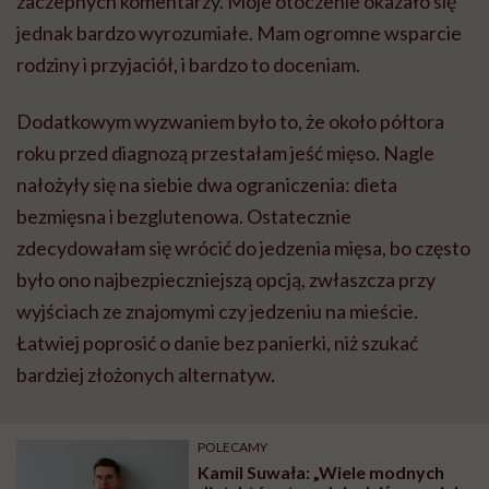
zaczepnych komentarzy. Moje otoczenie okazało się
jednak bardzo wyrozumiałe. Mam ogromne wsparcie
rodziny i przyjaciół, i bardzo to doceniam.
Dodatkowym wyzwaniem było to, że około półtora
roku przed diagnozą przestałam jeść mięso. Nagle
nałożyły się na siebie dwa ograniczenia: dieta
bezmięsna i bezglutenowa. Ostatecznie
zdecydowałam się wrócić do jedzenia mięsa, bo często
było ono najbezpieczniejszą opcją, zwłaszcza przy
wyjściach ze znajomymi czy jedzeniu na mieście.
Łatwiej poprosić o danie bez panierki, niż szukać
bardziej złożonych alternatyw.
POLECAMY
Kamil Suwała: „Wiele modnych