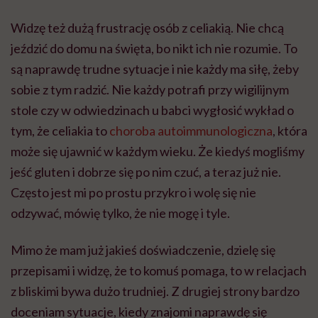
Widzę też dużą frustrację osób z celiakią. Nie chcą
jeździć do domu na święta, bo nikt ich nie rozumie. To
są naprawdę trudne sytuacje i nie każdy ma siłę, żeby
sobie z tym radzić. Nie każdy potrafi przy wigilijnym
stole czy w odwiedzinach u babci wygłosić wykład o
tym, że celiakia to
choroba autoimmunologiczna
, która
może się ujawnić w każdym wieku. Że kiedyś mogliśmy
jeść gluten i dobrze się po nim czuć, a teraz już nie.
Często jest mi po prostu przykro i wolę się nie
odzywać, mówię tylko, że nie mogę i tyle.
Mimo że mam już jakieś doświadczenie, dzielę się
przepisami i widzę, że to komuś pomaga, to w relacjach
z bliskimi bywa dużo trudniej. Z drugiej strony bardzo
doceniam sytuacje, kiedy znajomi naprawdę się