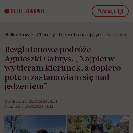
Go
to
Fundacja
content
HelloZdrowie
›
Choroby
›
Diety dla chorujących
›
Bezglutenowe
Bezglutenowe podróże
Agnieszki Gabryś. „Najpierw
wybieram kierunek, a dopiero
potem zastanawiam się nad
jedzeniem”
Opublikowano:
22.05.2026 14:14
Aktualizacja:
25.05.2026 16:42