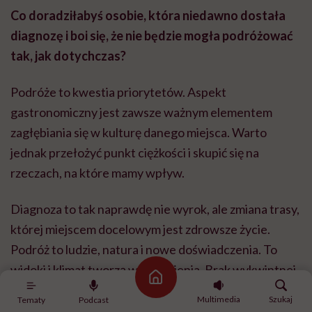
Co doradziłabyś osobie, która niedawno dostała
diagnozę i boi się, że nie będzie mogła podróżować
tak, jak dotychczas?
Podróże to kwestia priorytetów. Aspekt
gastronomiczny jest zawsze ważnym elementem
zagłębiania się w kulturę danego miejsca. Warto
jednak przełożyć punkt ciężkości i skupić się na
rzeczach, na które mamy wpływ.
Diagnoza to tak naprawdę nie wyrok, ale zmiana trasy,
której miejscem docelowym jest zdrowsze życie.
Podróż to ludzie, natura i nowe doświadczenia. To
widoki i klimat tworzą wspomnienia. Brak wykwintnej
Strona główna
kolacji schodzi na dalszy plan, gdy dookoła masz dobre
Multimedia
Szukaj
Tematy
Podcast
towarzystwo i nowe otoczenie.