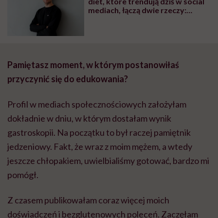
diet, które trendują dziś w social
mediach, łączą dwie rzeczy:
eliminacje i udziwnienia”
Pamiętasz moment, w kt
ó
rym postanowiłaś
przyczynić się do edukowania?
Profil w mediach społecznościowych założyłam
dokładnie w dniu, w którym dostałam wynik
gastroskopii. Na początku to był raczej pamiętnik
jedzeniowy. Fakt, że wraz z moim mężem, a wtedy
jeszcze chłopakiem, uwielbialiśmy gotować, bardzo mi
pomógł.
Z czasem publikowałam coraz więcej moich
doświadczeń i bezglutenowych poleceń. Zaczęłam