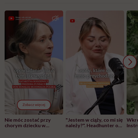
Zobacz więcej
Nie móc zostać przy
"Jestem w ciąży, co mi się
Wkró
chorym dziecku w
należy?". Headhunter o
Inst
szpitalu to tortura.
zmianie pokoleniowej u
atak
"Przeszkadzać w tym
kobiet w ciąży na rynku
wars