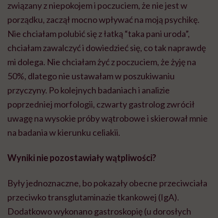
związany z niepokojem i poczuciem, że nie jest w
porządku, zaczął mocno wpływać na moją psychikę.
Nie chciałam polubić się z łatką “taka pani uroda”,
chciałam zawalczyć i dowiedzieć się, co tak naprawdę
mi dolega. Nie chciałam żyć z poczuciem, że żyję na
50%, dlatego nie ustawałam w poszukiwaniu
przyczyny. Po kolejnych badaniach i analizie
poprzedniej morfologii, czwarty gastrolog zwrócił
uwagę na wysokie próby wątrobowe i skierował mnie
na badania w kierunku celiakii.
Wyniki nie pozostawiał
y w
ątpliwości?
Były jednoznaczne, bo pokazały obecne przeciwciała
przeciwko transglutaminazie tkankowej (IgA).
Dodatkowo wykonano gastroskopię (u dorosłych