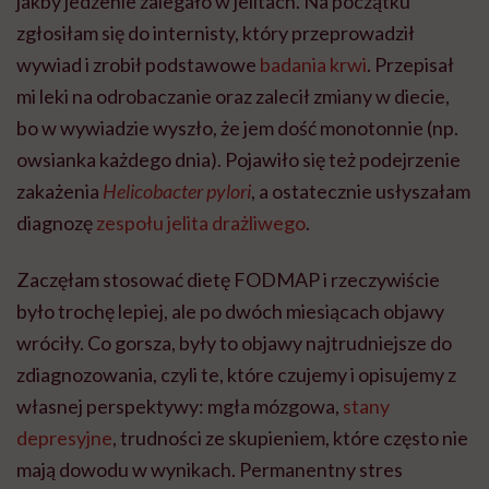
jakby jedzenie zalegało w jelitach. Na początku
zgłosiłam się do internisty, który przeprowadził
wywiad i zrobił podstawowe
badania krwi
. Przepisał
mi leki na odrobaczanie oraz zalecił zmiany w diecie,
bo w wywiadzie wyszło, że jem dość monotonnie (np.
owsianka każdego dnia). Pojawiło się też podejrzenie
zakażenia
Helicobacter pylori
, a ostatecznie usłyszałam
diagnozę
zespołu jelita drażliwego
.
Zaczęłam stosować dietę FODMAP i rzeczywiście
było trochę lepiej, ale po dwóch miesiącach objawy
wróciły. Co gorsza, były to objawy najtrudniejsze do
zdiagnozowania, czyli te, które czujemy i opisujemy z
własnej perspektywy: mgła mózgowa,
stany
depresyjne
, trudności ze skupieniem, które często nie
mają dowodu w wynikach. Permanentny stres