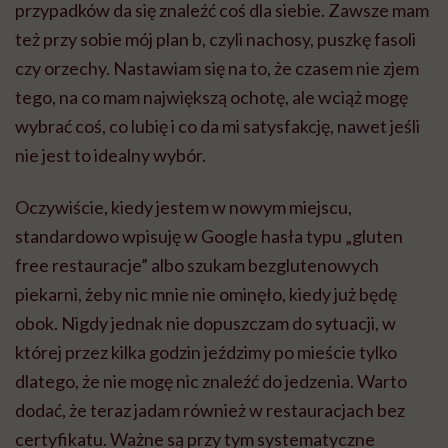
przypadków da się znaleźć coś dla siebie. Zawsze mam
też przy sobie mój plan b, czyli nachosy, puszkę fasoli
czy orzechy. Nastawiam się na to, że czasem nie zjem
tego, na co mam największą ochotę, ale wciąż mogę
wybrać coś, co lubię i co da mi satysfakcję, nawet jeśli
nie jest to idealny wybór.
Oczywiście, kiedy jestem w nowym miejscu,
standardowo wpisuję w Google hasła typu „gluten
free restauracje” albo szukam bezglutenowych
piekarni, żeby nic mnie nie ominęło, kiedy już będę
obok. Nigdy jednak nie dopuszczam do sytuacji, w
której przez kilka godzin jeździmy po mieście tylko
dlatego, że nie mogę nic znaleźć do jedzenia. Warto
dodać, że teraz jadam również w restauracjach bez
certyfikatu. Ważne są przy tym systematyczne