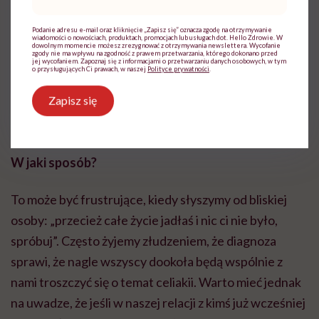
mail
*
Podanie adresu e-mail oraz kliknięcie „Zapisz się” oznacza zgodę na otrzymywanie
wiadomości o nowościach, produktach, promocjach lub usługach dot. Hello Zdrowie. W
dowolnym momencie możesz zrezygnować z otrzymywania newslettera. Wycofanie
zgody nie ma wpływu na zgodność z prawem przetwarzania, którego dokonano przed
jej wycofaniem. Zapoznaj się z informacjami o przetwarzaniu danych osobowych, w tym
o przysługujących Ci prawach, w naszej
Polityce prywatności
.
Zapisz się
Agnieszka Gabryś prowadzi profil na Instagramie @po_klosie, na którym dzieli
się wrażeniami z podróży z perspektywy osoby z celiakią / Zdjęcie: Archiwum
prywatne
W jaki spos
ó
b?
To może być frustrujące, kiedy słyszymy od bliskiej
osoby: „przecież całe życie jadłaś i nic ci nie było,
spróbuj”. Często żyjemy złudzeniem, że diagnoza
sprawi, że nagle wszyscy dookoła będą wspólnie z
nami troszczyć się o temat celiakii. Warto mieć jednak
na uwadze, że jeśli w naszej relacji z kimś już wcześniej