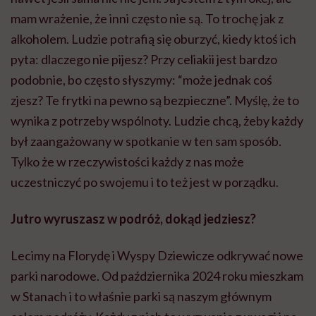
mam wrażenie, że inni często nie są. To trochę jak z
alkoholem. Ludzie potrafią się oburzyć, kiedy ktoś ich
pyta: dlaczego nie pijesz? Przy celiakii jest bardzo
podobnie, bo często słyszymy: “może jednak coś
zjesz? Te frytki na pewno są bezpieczne”. Myślę, że to
wynika z potrzeby wspólnoty. Ludzie chcą, żeby każdy
był zaangażowany w spotkanie w ten sam sposób.
Tylko że w rzeczywistości każdy z nas może
uczestniczyć po swojemu i to też jest w porządku.
Jutro wyruszasz w podróż, dokąd jedziesz?
Lecimy na Florydę i Wyspy Dziewicze odkrywać nowe
parki narodowe. Od października 2024 roku mieszkam
w Stanach i to właśnie parki są naszym głównym