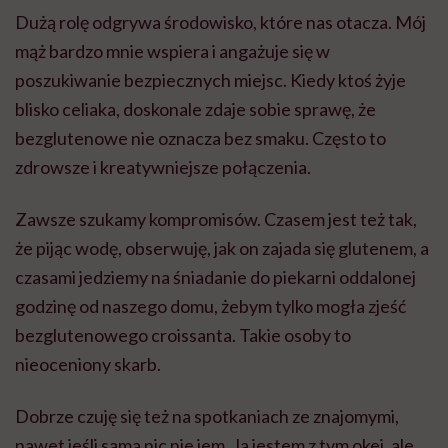
Dużą rolę odgrywa środowisko, które nas otacza. Mój
mąż bardzo mnie wspiera i angażuje się w
poszukiwanie bezpiecznych miejsc. Kiedy ktoś żyje
blisko celiaka, doskonale zdaje sobie sprawę, że
bezglutenowe nie oznacza bez smaku. Często to
zdrowsze i kreatywniejsze połączenia.
Zawsze szukamy kompromisów. Czasem jest też tak,
że pijąc wodę, obserwuję, jak on zajada się glutenem, a
czasami jedziemy na śniadanie do piekarni oddalonej
godzinę od naszego domu, żebym tylko mogła zjeść
bezglutenowego croissanta. Takie osoby to
nieoceniony skarb.
Dobrze czuję się też na spotkaniach ze znajomymi,
nawet jeśli sama nic nie jem. Ja jestem z tym okej, ale