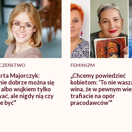
CZEŃSTWO
FEMINIZM
rta Majorczyk:
„Chcemy powiedzieć
ie dobrze można się
kobietom: ‘To nie wasz
ą albo wujkiem tylko
wina, że w pewnym wi
ać, ale nigdy nią czy
trafiacie na opór
ie być”
pracodawców’”