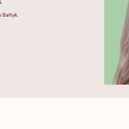
i.
y Bałtyk.