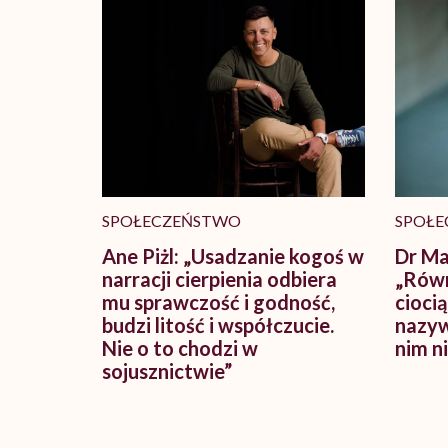
SPOŁECZEŃSTWO
SPOŁE
Ane Piżl: „Usadzanie kogoś w
Dr Ma
narracji cierpienia odbiera
„Równ
mu sprawczość i godność,
cioci
budzi litość i współczucie.
nazyw
Nie o to chodzi w
nim n
sojusznictwie”