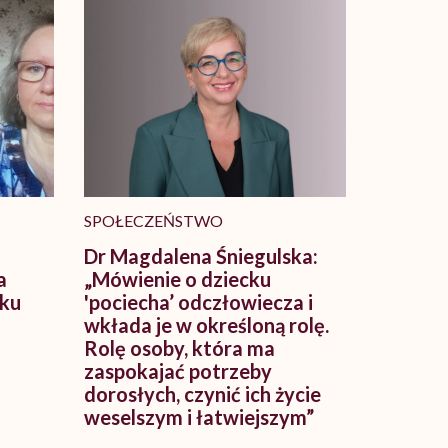
SPOŁECZEŃSTWO
Dr Magdalena Śniegulska:
a
„Mówienie o dziecku
eku
'pociecha’ odczłowiecza i
wkłada je w określoną rolę.
Rolę osoby, która ma
zaspokajać potrzeby
dorosłych, czynić ich życie
weselszym i łatwiejszym”