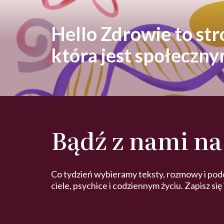
Hello Zdrowie to st
która jest społeczn
Bądź z nami na
Co tydzień wybieramy teksty, rozmowy i pod
ciele, psychice i codziennym życiu. Zapisz się