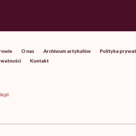
drowie
O nas
Archiwum artykułów
Polityka prywat
ywatności
Kontakt
e.pl