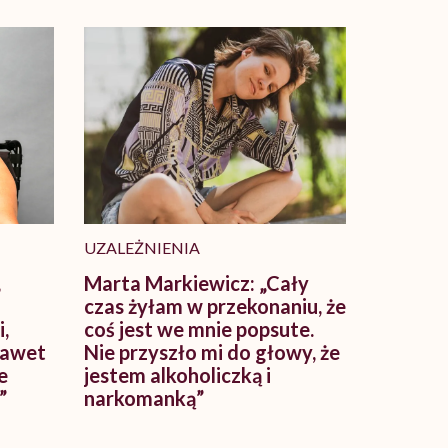
UZALEŻNIENIA
,
Marta Markiewicz: „Cały
czas żyłam w przekonaniu, że
,
coś jest we mnie popsute.
nawet
Nie przyszło mi do głowy, że
e
jestem alkoholiczką i
”
narkomanką”