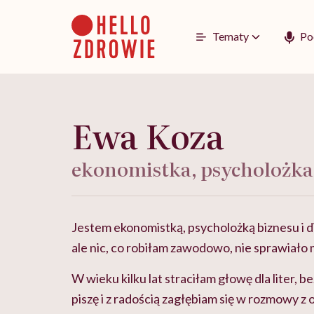
Go
to
content
Tematy
Po
Ewa Koza
ekonomistka, psycholożka 
Jestem ekonomistką, psycholożką biznesu i di
ale nic, co robiłam zawodowo, nie sprawiało mi
W wieku kilku lat straciłam głowę dla liter, b
piszę i z radością zagłębiam się w rozmowy z