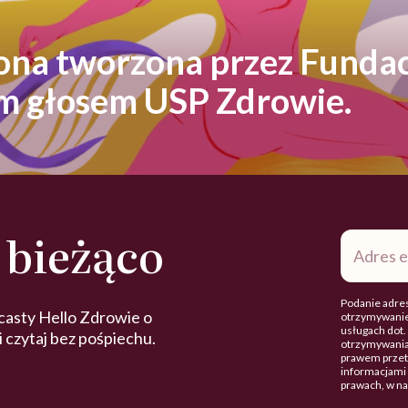
rona tworzona przez Fundac
ym głosem USP Zdrowie.
 bieżąco
Adres
e-
mail
*
Podanie adres
casty Hello Zdrowie o
otrzymywanie
usługach dot
 i czytaj bez pośpiechu.
otrzymywania
prawem przetw
informacjami 
prawach, w n