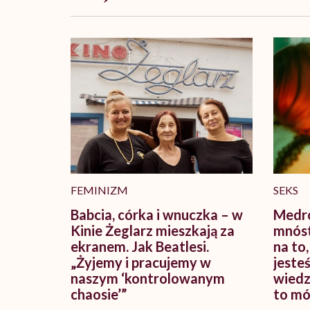
FEMINIZM
SEKS
Babcia, córka i wnuczka – w
Medro
Kinie Żeglarz mieszkają za
mnóst
ekranem. Jak Beatlesi.
na to,
„Żyjemy i pracujemy w
jesteś
naszym ‘kontrolowanym
wiedzi
chaosie’”
to mó