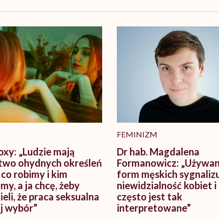
FEMINIZM
xy: „Ludzie mają
Dr hab. Magdalena
wo ohydnych określeń
Formanowicz: „Używan
 co robimy i kim
form męskich sygnaliz
my, a ja chcę, żeby
niewidzialność kobiet i
eli, że praca seksualna
często jest tak
j wybór”
interpretowane”