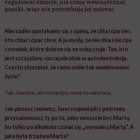
regulować emocje, nie czuję wewnętrznej
pustki, więc nie potrzebuję jej zażerać
Nierzadko spotykamy się z opinią, że chla i ćpa ten,
kto chlać i ćpać chce. A ja myślę, że nie chla i nie ćpa
człowiek, który dobrze się ze sobą czuje. Ten, kto
jest szczęśliwy, raczej nie idzie w autodestrukcję.
Często słyszałaś, że sama sobie tak umeblowałaś
życie?
Tak, i bardzo, ale to bardzo, mnie to wkurwia.
Jak piszesz i mówisz, twoi znajomi pili z potrzeby
przynależności, ty po to, żeby wreszcie być Martą,
bo tylko po alkoholu czułaś się „normalną Martą”. A
jaka była trzeźwa Marta?