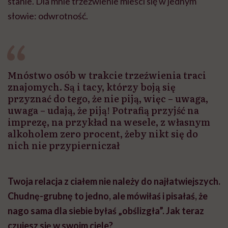
stanie. Dla mnie trzeźwienie mieści się w jednym
słowie: odwrotność.
Mnóstwo osób w trakcie trzeźwienia traci
znajomych. Są i tacy, którzy boją się
przyznać do tego, że nie piją, więc – uwaga,
uwaga – udają, że piją! Potrafią przyjść na
imprezę, na przykład na wesele, z własnym
alkoholem zero procent, żeby nikt się do
nich nie przypierniczał
Twoja relacja z ciałem nie należy do najłatwiejszych.
Chudnę-grubnę to jedno, ale mówiłaś i pisałaś, że
nago sama dla siebie byłaś „obślizgła”. Jak teraz
czujesz się w swoim ciele?