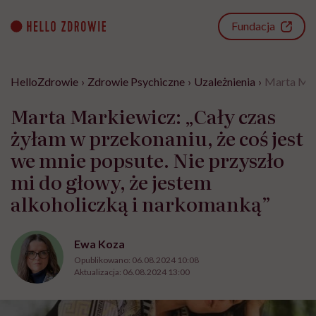
Go
to
Fundacja
content
HelloZdrowie
›
Zdrowie Psychiczne
›
Uzależnienia
›
Marta Mark
Marta Markiewicz: „Cały czas
żyłam w przekonaniu, że coś jest
we mnie popsute. Nie przyszło
mi do głowy, że jestem
alkoholiczką i narkomanką”
Ewa Koza
Opublikowano:
06.08.2024 10:08
Aktualizacja:
06.08.2024 13:00