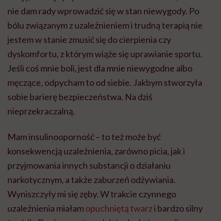
nie dam rady wprowadzić się w stan niewygody. Po
bólu związanym z uzależnieniem i trudną terapią nie
jestem w stanie zmusić się do cierpienia czy
dyskomfortu, z którym wiąże się uprawianie sportu.
Jeśli coś mnie boli, jest dla mnie niewygodne albo
męczące, odpycham to od siebie. Jakbym stworzyła
sobie barierę bezpieczeństwa. Na dziś
nieprzekraczalną.
Mam insulinooporność – to też może być
konsekwencją uzależnienia, zarówno picia, jak i
przyjmowania innych substancji o działaniu
narkotycznym, a także zaburzeń odżywiania.
Wyniszczyły mi się zęby. W trakcie czynnego
uzależnienia miałam
opuchniętą twarz
i bardzo silny