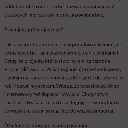
oddałam. Ale trudno to dziś nazwać zarabianiem. Z
trzeźwych imprez kasy nie ma, a powinna być.
Pracujesz gdzieś jeszcze?
Jako asystentka zdrowienia, w poradni uzależnień, ale
to nie jest etat – zamęczyłabym się. To nie mój klimat.
Czuję, że projekty, które stworzyłam, są teraz na
etapie szlifowania. Wciąż organizuję trzeźwe imprezy.
Czekam na fajnego sponsora, z którym będę szła łeb w
łeb i rozwalimy system. Wierzę, że to zaskoczy. Sklep
internetowy też dopiero rozwijam. Chcę na tym
zarabiać. Uważam, że na to zasługuję, bo włożyłam w
to wszystko kawał serca. Przede wszystkim serca.
Dziękuję za odwagę w pokazywaniu