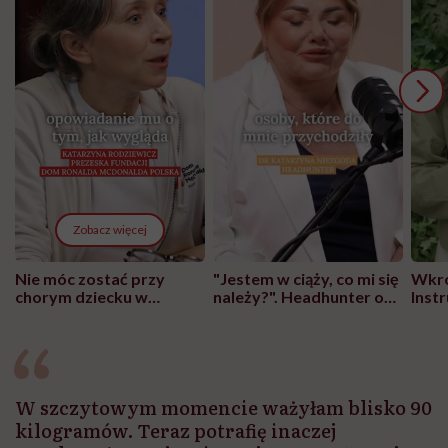
Zobacz więcej
Nie móc zostać przy
"Jestem w ciąży, co mi się
Wkró
chorym dziecku w
należy?". Headhunter o
Inst
szpitalu to tortura.
zmianie pokoleniowej u
atak
"Przeszkadzać w tym
kobiet w ciąży na rynku
wars
może chyba tylko
pracy
eksp
głupota i brak
wyobraźni"
W szczytowym momencie ważyłam blisko 90
kilogramów. Teraz potrafię inaczej