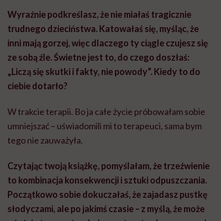
Wyraźnie podkreślasz, że nie miałaś tragicznie
trudnego dzieciństwa. Katowałaś się, myśląc, że
inni mają gorzej, więc dlaczego ty ciągle czujesz się
ze sobą źle. Świetne jest to, do czego doszłaś:
„Liczą się skutki i fakty, nie powody”. Kiedy to do
ciebie dotarło?
W trakcie terapii. Bo ja całe życie próbowałam sobie
umniejszać – uświadomili mi to terapeuci, sama bym
tego nie zauważyła.
Czytając twoją książkę, pomyślałam, że trzeźwienie
to kombinacja konsekwencji i sztuki odpuszczania.
Początkowo sobie dokuczałaś, że zajadasz pustkę
słodyczami, ale po jakimś czasie – z myślą, że może