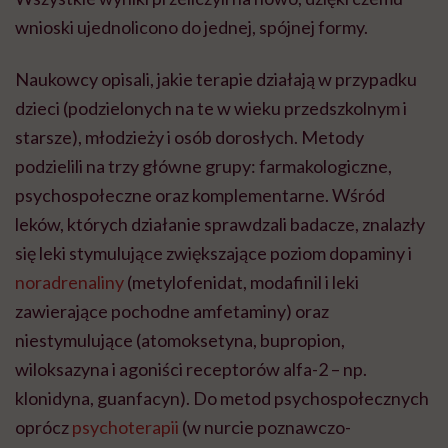
wnioski ujednolicono do jednej, spójnej formy.
Naukowcy opisali, jakie terapie działają w przypadku
dzieci (podzielonych na te w wieku przedszkolnym i
starsze), młodzieży i osób dorosłych. Metody
podzielili na trzy główne grupy: farmakologiczne,
psychospołeczne oraz komplementarne. Wśród
leków, których działanie sprawdzali badacze, znalazły
się leki stymulujące zwiększające poziom dopaminy i
noradrenaliny
(metylofenidat, modafinil i leki
zawierające pochodne amfetaminy) oraz
niestymulujące (atomoksetyna, bupropion,
wiloksazyna i agoniści receptorów alfa-2 – np.
klonidyna, guanfacyn). Do metod psychospołecznych
oprócz
psychoterapii
(w nurcie poznawczo-