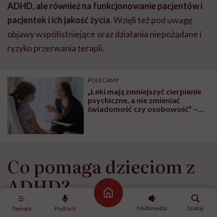
ADHD, ale również na funkcjonowanie pacjentów i
pacjentek i ich jakość życia
. Wzięli też pod uwagę
objawy współistniejące oraz działania niepożądane i
ryzyko przerwania terapii.
POLECAMY
„Leki mają zmniejszyć cierpienie
psychiczne, a nie zmieniać
świadomość czy osobowość” –
tłumaczy Anna Gutenberg-Piela
w książce „Moje dziecko ma
ADHD”
Co pomaga dzieciom z
ADHD?
Strona główna
Multimedia
Szukaj
Tematy
Podcast
U dzieci i nastolatków najbardziej skuteczna okazała