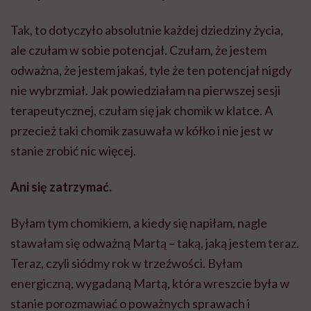
Tak, to dotyczyło absolutnie każdej dziedziny życia,
ale czułam w sobie potencjał. Czułam, że jestem
odważna, że jestem jakaś, tyle że ten potencjał nigdy
nie wybrzmiał. Jak powiedziałam na pierwszej sesji
terapeutycznej, czułam się jak chomik w klatce. A
przecież taki chomik zasuwała w kółko i nie jest w
stanie zrobić nic więcej.
Ani się zatrzymać.
Byłam tym chomikiem, a kiedy się napiłam, nagle
stawałam się odważną Martą – taką, jaką jestem teraz.
Teraz, czyli siódmy rok w trzeźwości. Byłam
energiczną, wygadaną Martą, która wreszcie była w
stanie porozmawiać o poważnych sprawach i