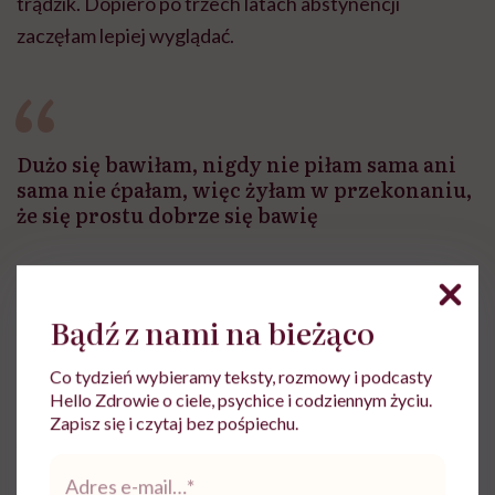
trądzik. Dopiero po trzech latach abstynencji
zaczęłam lepiej wyglądać.
Dużo się bawiłam, nigdy nie piłam sama ani
sama nie ćpałam, więc żyłam w przekonaniu,
że się prostu dobrze się bawię
O swojej relacji z jedzeniem też myślisz w kategorii
Bądź z nami na bieżąco
uzależnienia?
Co tydzień wybieramy teksty, rozmowy i podcasty
Tak! To był koszmar.
Hello Zdrowie o ciele, psychice i codziennym życiu.
Zapisz się i czytaj bez pośpiechu.
A oglądanie pornografii to ucieczka przed
Adres
uzależnieniem czy kolejne uzależnienie?
e-