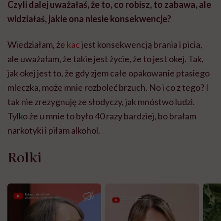
Czyli dalej uważałaś, że to, co robisz, to zabawa, ale
widziałaś, jakie ona niesie konsekwencje?
Wiedziałam, że
kac
jest konsekwencją brania i picia,
ale uważałam, że takie jest życie, że to jest okej. Tak,
jak okej jest to, że gdy zjem całe opakowanie ptasiego
mleczka, może mnie rozboleć brzuch. No i co z tego? I
tak nie zrezygnuję ze słodyczy, jak mnóstwo ludzi.
Tylko że u mnie to było 40 razy bardziej, bo brałam
narkotyki i piłam alkohol.
Rolki