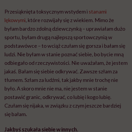
Przesiąknięta toksycznym wstydem i
stanami
lękowymi
, które rozwijały się z wiekiem. Mimo że
byłam bardzo zdolną dziewczynką – uprawiałam dużo
sportu, byłam drugą najlepszą sportowczynią w
podstawówce – to wciąż czułam się gorsza i bałam się
ludzi. Nie byłam w stanie poznać siebie, bo bycie mną
odbiegało od rzeczywistości. Nie uważałam, że jestem
jakaś. Bałam się siebie odkrywać. Zawsze szłam za
tłumem. Szłam za ludźmi, tak jakby mnie trochę nie
było. A skoro mnie nie ma, nie jestem w stanie
postawić granic, odkrywać, co lubię i kogo lubię.
Czułam się nijaka, w związku z czym jeszcze bardziej
się bałam
.
Jakbyś szukała siebie w innych.