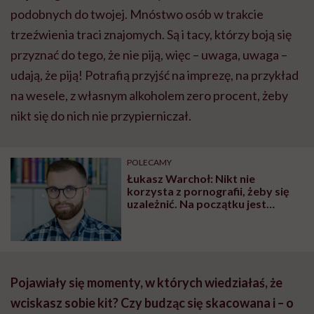
podobnych do twojej. Mnóstwo osób w trakcie
trzeźwienia traci znajomych. Są i tacy, którzy boją się
przyznać do tego, że nie piją, więc – uwaga, uwaga –
udają, że piją! Potrafią przyjść na imprezę, na przykład
na wesele, z własnym alkoholem zero procent, żeby
nikt się do nich nie przypierniczał.
POLECAMY
Łukasz Warchoł: Nikt nie
korzysta z pornografii, żeby się
uzależnić. Na początku jest
zdrowa, naturalna ciekawość
Pojawiały się momenty, w których wiedziałaś, że
wciskasz sobie kit? Czy budząc się skacowana i – o