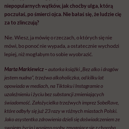
niepopularnych wątków, jak choćby ulga, którą
poczułaś, po śmierci ojca. Nie bałaś się, że ludzie cię
za to zlinczują?
Nie. Wiesz, ja mówię o rzeczach, o których się nie
mówi, bo ponoć nie wypada, a ostatecznie wychodzi
lepiej, niż mogłabym to sobie wyobrazić.
Marta Markiewicz –
autorka książki „Bez alko i dragów
jestem nudna”, trzeźwa alkoholiczka, od kilku lat
opowiada w mediach, na Tiktoku i Instagramie o
uzależnieniu i życiu bez substancji zmieniających
świadomość. Założycielka trzeźwych imprez SobeRave,
które odbyły się już 23 razy w różnych miastach Polski.
Jako asystentka zdrowienia dzieli się doświadczeniem ze
swojego życia i wspiera osoby zmagające się z chorobą