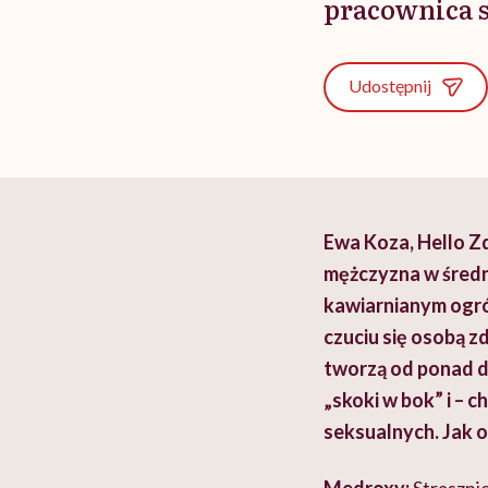
pracownica 
Udostępnij
Ewa Koza, Hello Zd
mężczyzna w średni
kawiarnianym ogró
czuciu się osobą zd
tworzą od ponad d
„skoki w bok” i – c
seksualnych. Jak od