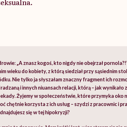
seksualna.
rowie: „A znasz kogoś, kto nigdy nie obejrzał pornola?
m wieku do kobiety, z którą siedział przy sąsiednim sto
dku. Nie tylko ja słyszałam znaczny fragment ich rozmo
radzaną i innych niuansach relacji, którą – jak wynikało z
ekady. Żyjemy w społeczeństwie, które przymyka oko 
hoć chętnie korzysta z ich usług – szydzi z pracownic i 
najdujesz się w tej hipokryzji?