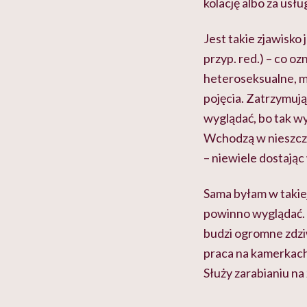
kolację albo za usłu
Jest takie zjawisk
przyp. red.) – co o
heteroseksualne, mi
pojęcia. Zatrzymują 
wyglądać, bo tak wy
Wchodzą w nieszczęś
– niewiele dostając
Sama byłam w takiej
powinno wyglądać. D
budzi ogromne zdziw
praca na kamerkach 
Służy zarabianiu na 