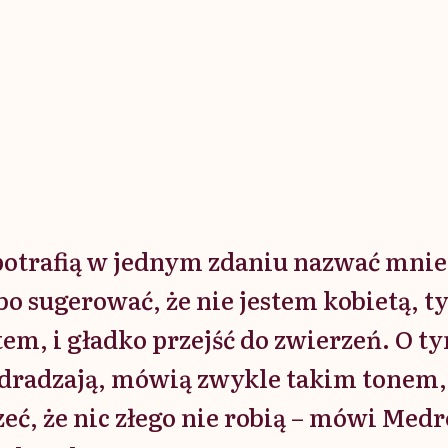
 potrafią w jednym zdaniu nazwać mni
bo sugerować, że nie jestem kobietą, t
em, i gładko przejść do zwierzeń. O t
zdradzają, mówią zwykle takim tonem,
zeć, że nic złego nie robią – mówi Med