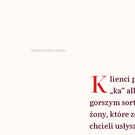
Medroxy / fot. Joanka
K
lienci
„ka” al
gorszym sort
żony, które 
chcieli usłys