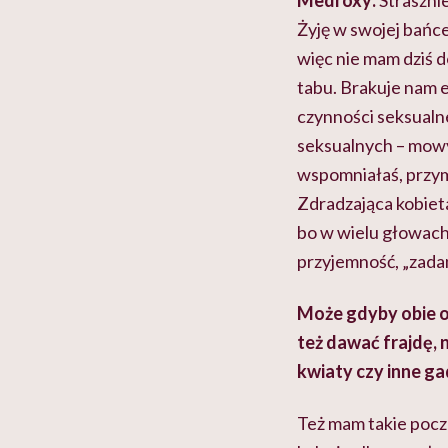
Medroxy:
Strasznie
Żyję w swojej bańc
więc nie mam dziś d
tabu. Brakuje nam e
czynności seksualn
seksualnych – mowy 
wspomniałaś, przymy
Zdradzająca kobiet
bo w wielu głowach
przyjemność, „zadan
Może gdyby obie os
też dawać frajdę, 
kwiaty czy inne g
Też mam takie poczu