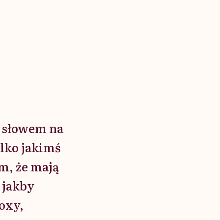
e słowem na
ylko jakimś
ym, że mają
 jakby
roxy,