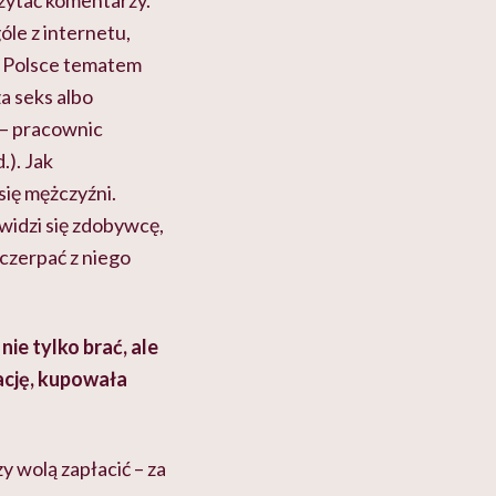
czytać komentarzy.
le z internetu,
 w Polsce tematem
a seks albo
 – pracownic
.). Jak
się mężczyźni.
widzi się zdobywcę,
czerpać z niego
ie tylko brać, ale
lację, kupowała
y wolą zapłacić – za