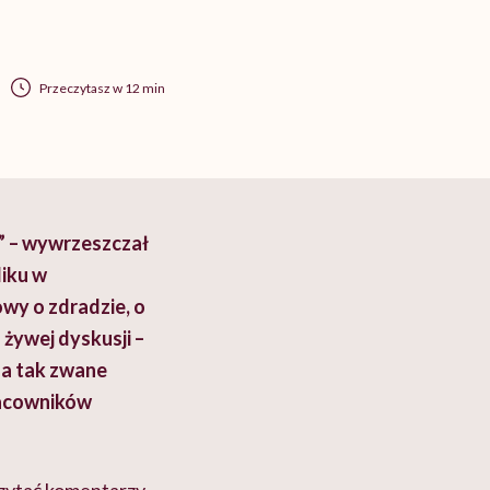
Przeczytasz w 12 min
!” – wywrzeszczał
liku w
wy o zdradzie, o
 żywej dyskusji –
na tak zwane
pracowników