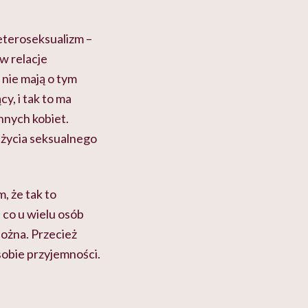
eteroseksualizm –
 w relacje
 nie mają o tym
cy, i tak to ma
innych kobiet.
e życia seksualnego
, że tak to
 co u wielu osób
Można. Przecież
sobie przyjemności.