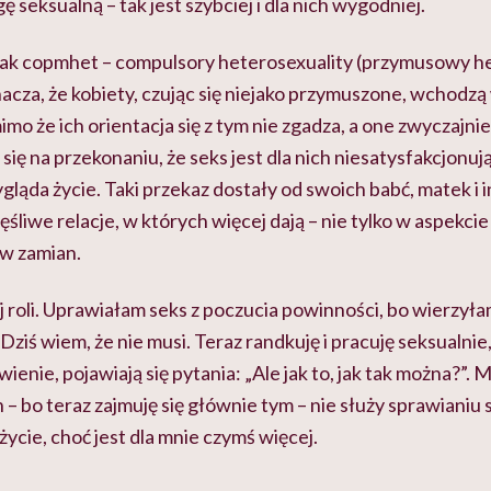
gę seksualną – tak jest szybciej i dla nich wygodniej.
o jak copmhet – compulsory heterosexuality (przymusowy h
znacza, że kobiety, czując się niejako przymuszone, wchodzą
mo że ich orientacja się z tym nie zgadza, a one zwyczajnie
się na przekonaniu, że seks jest dla nich niesatysfakcjonują
gląda życie. Taki przekaz dostały od swoich babć, matek i 
liwe relacje, w których więcej dają – nie tylko w aspekci
 w zamian.
 roli. Uprawiałam seks z poczucia powinności, bo wierzyłam
ziś wiem, że nie musi. Teraz randkuję i pracuję seksualnie,
ienie, pojawiają się pytania: „Ale jak to, jak tak można?”. 
– bo teraz zajmuję się głównie tym – nie służy sprawianiu 
życie, choć jest dla mnie czymś więcej.