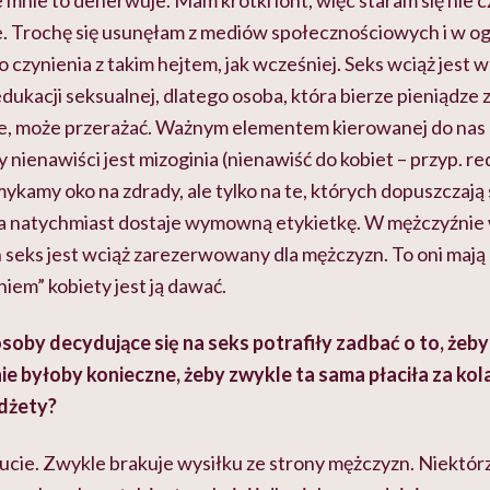
 mnie to denerwuje. Mam krótki lont, więc staram się nie 
e. Trochę się usunęłam z mediów społecznościowych i w ogó
o czynienia z takim hejtem, jak wcześniej. Seks wciąż jest
dukacji seksualnej, dlatego osoba, która bierze pieniądze z
e, może przerażać. Ważnym elementem kierowanej do nas
nienawiści jest mizoginia (nienawiść do kobiet – przyp. red
kamy oko na zdrady, ale tylko na te, których dopuszczają 
a natychmiast dostaje wymowną etykietkę. W mężczyźnie 
 seks jest wciąż zarezerwowany dla mężczyzn. To oni mają 
iem” kobiety jest ją dawać.
oby decydujące się na seks potrafiły zadbać o to, żeby n
nie byłoby konieczne, żeby zwykle ta sama płaciła za ko
adżety?
cie. Zwykle brakuje wysiłku ze strony mężczyzn. Niektórz