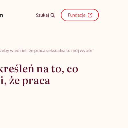
Szukaj
Fundacja
żeby wiedzieli, że praca seksualna to mój wybór”
eśleń na to, co
i, że praca