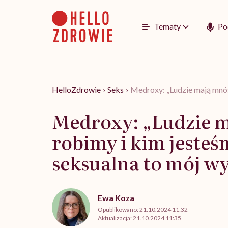
Go
to
content
Tematy
Po
HelloZdrowie
›
Seks
›
Medroxy: „Ludzie mają mnóst
Medroxy: „Ludzie m
robimy i kim jesteśm
seksualna to mój w
Ewa Koza
Opublikowano:
21.10.2024 11:32
Aktualizacja:
21.10.2024 11:35