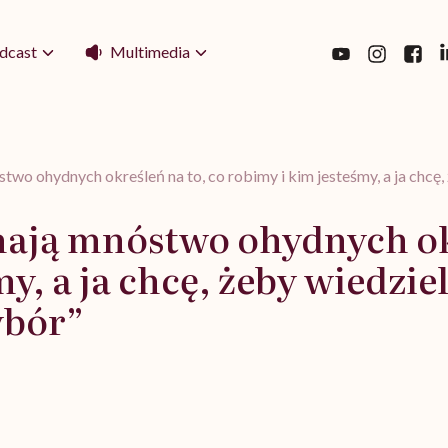
Multimedia
dcast
wo ohydnych określeń na to, co robimy i kim jesteśmy, a ja chcę, 
ają mnóstwo ohydnych okr
y, a ja chcę, żeby wiedziel
ybór”