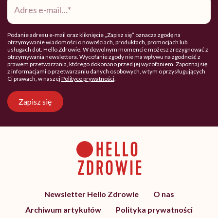
e-
mail
*
Podanie adresu e-mail oraz kliknięcie „Zapisz się” oznacza zgodę na
otrzymywanie wiadomości o nowościach, produktach, promocjach lub
usługach dot. Hello Zdrowie. W dowolnym momencie możesz zrezygnować z
otrzymywania newslettera. Wycofanie zgody nie ma wpływu na zgodność z
prawem przetwarzania, którego dokonano przed jej wycofaniem. Zapoznaj się
z informacjami o przetwarzaniu danych osobowych, w tym o przysługujących
Ci prawach, w naszej
Polityce prywatności
.
Zapisz się
Newsletter Hello Zdrowie
O nas
Archiwum artykułów
Polityka prywatności