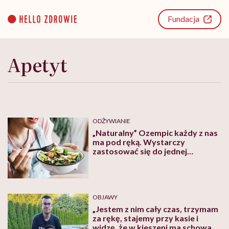
Go
to
Fundacja
content
Apetyt
ODŻYWIANIE
„Naturalny” Ozempic każdy z nas
ma pod ręką. Wystarczy
zastosować się do jednej
żywieniowej zasady
OBJAWY
„Jestem z nim cały czas, trzymam
za rękę, stajemy przy kasie i
widzę, że w kieszeni ma schowane