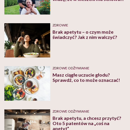
kinder jajko”. Życie z chorobą
zwaną wilczym głodem
ZDROWIE
Brak apetytu – o czym może
świadczyć? Jak z nim walczyć?
ZDROWE ODŻYWIANIE
Masz ciągłe uczucie głodu?
Sprawdź, co to może oznaczać!
ZDROWE ODŻYWIANIE
Brak apetytu, a chcesz przytyć?
Oto 5 patentów na „coś na
apetyt”