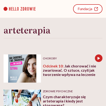
Go
to
Fundacja
content
arteterapia
CHOROBY
Odcinek 10:
Jak chorować i nie
zwariować. O sztuce, czyli jak
tworzenie wpływa na leczenie
ZDROWIE PSYCHICZNE
Czym charakteryzuje się
arteterapia i kiedy jest
stosowana?