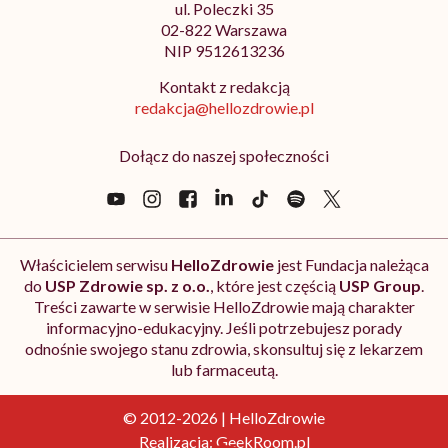
ul. Poleczki 35
02-822 Warszawa
NIP 9512613236
Kontakt z redakcją
redakcja@hellozdrowie.pl
Dołącz do naszej społeczności
Właścicielem serwisu
HelloZdrowie
jest Fundacja należąca
do
USP Zdrowie sp. z o.o.
, które jest częścią
USP Group
.
Treści zawarte w serwisie HelloZdrowie mają charakter
informacyjno-edukacyjny. Jeśli potrzebujesz porady
odnośnie swojego stanu zdrowia, skonsultuj się z lekarzem
lub farmaceutą.
© 2012-2026 | HelloZdrowie
Realizacja:
GeekRoom.pl