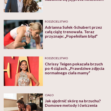
obcisłych spodni. Lekarz
wyjaśnia, czy to możliwe
RODZICIELSTWO
Adrianna Sułek-Schubert przez
całą ciążę trenowała. Teraz
przyznaje: „Popełniłam błąd”
RODZICIELSTWO
Chrissy Teigen pokazała brzuch
po 4 ciążach. „Prawdziwe zdjęcia
normalnego ciała mamy”
CIAŁO
Jak ujędrnić skórę na brzuchu?
Domowe metody i ćwiczenia