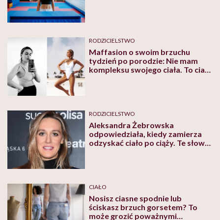
RODZICIELSTWO
Maffasion o swoim brzuchu
tydzień po porodzie: Nie mam
kompleksu swojego ciała. To ciało
urodziło małego człowieka. To
jest moc!
RODZICIELSTWO
Aleksandra Żebrowska
odpowiedziała, kiedy zamierza
odzyskać ciało po ciąży. Te słowa
powinna przeczytać każda
matka!
CIAŁO
Nosisz ciasne spodnie lub
ściskasz brzuch gorsetem? To
może grozić poważnymi