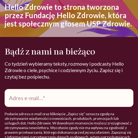
Hello Zdrowie to strona tworzona
przez Fundację Hello Zdrowie, która
jest społecznym głosem USP Zdrowie.
Bądź z nami na bieżąco
Co tydzień wybieramy teksty, rozmowy i podcasty Hello
Zdrowie o ciele, psychice i codziennym życiu. Zapisz się i
czytaj bez pośpiechu.
Adres
e-
mail
*
Podanie adresu e-mail oraz kliknięcie „Zapisz się” oznacza zgodę na
otrzymywanie wiadomości o nowościach, produktach, promocjach lub
usługach dot. Hello Zdrowie. W dowolnym momencie możesz zrezygnować z
otrzymywania newslettera. Wycofanie zgody nie ma wpływu na zgodność z
prawem przetwarzania, którego dokonano przed jej wycofaniem. Zapoznaj się
z informacjami o przetwarzaniu danych osobowych, w tym o przysługujących