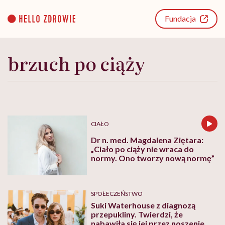
Go
to
Fundacja
content
brzuch po ciąży
CIAŁO
Dr n. med. Magdalena Ziętara:
„Ciało po ciąży nie wraca do
normy. Ono tworzy nową normę”
SPOŁECZEŃSTWO
Suki Waterhouse z diagnozą
przepukliny. Twierdzi, że
nabawiła się jej przez noszenie