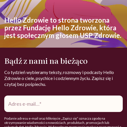
Hello Zdrowie to strona tworzona
przez Fundację Hello Zdrowie, która
jest społecznym głosem USP Zdrowie.
Bądź z nami na bieżąco
Co tydzień wybieramy teksty, rozmowy i podcasty Hello
Zdrowie o ciele, psychice i codziennym życiu. Zapisz się i
czytaj bez pośpiechu.
Adres
e-
mail
*
Podanie adresu e-mail oraz kliknięcie „Zapisz się” oznacza zgodę na
otrzymywanie wiadomości o nowościach, produktach, promocjach lub
usługach dot. Hello Zdrowie. W dowolnym momencie możesz zrezygnować z