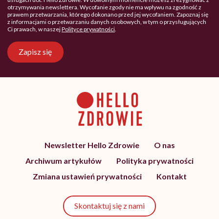
otrzymywania newslettera. Wycofanie zgody nie ma wpływu na zgodność z
prawem przetwarzania, którego dokonano przed jej wycofaniem. Zapoznaj się
z informacjami o przetwarzaniu danych osobowych, w tym o przysługujących
Ci prawach, w naszej
Polityce prywatności
.
Zapisz się
Newsletter Hello Zdrowie
O nas
Archiwum artykułów
Polityka prywatności
Zmiana ustawień prywatności
Kontakt
Skontaktuj się z nami