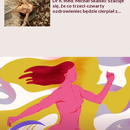
Dr n. med. Michał Skalski: Szacuje
się, że co trzeci-czwarty
ozdrowieniec będzie cierpiał z
powodu zaburzeń lękowo-
depresyjnych