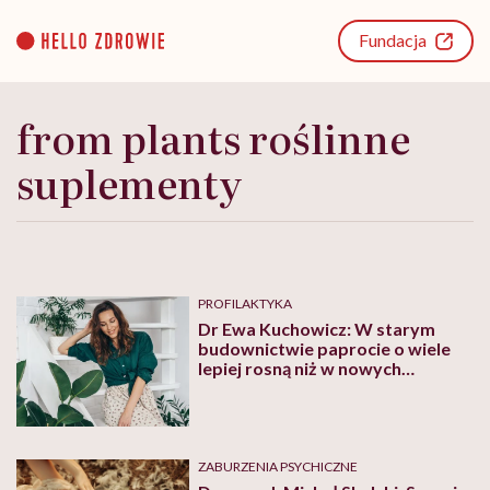
Go
to
Fundacja
content
from plants roślinne
suplementy
PROFILAKTYKA
Dr Ewa Kuchowicz: W starym
budownictwie paprocie o wiele
lepiej rosną niż w nowych
blokach. Coś im niespecjalnie
służy, a rośliny potrafią być
wrażliwe, dużo bardziej wrażliwe
niż my
ZABURZENIA PSYCHICZNE