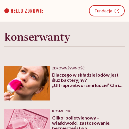
Go
to
Fundacja
content
konserwanty
ZDROWA ŻYWNOŚĆ
Dlaczego w składzie lodów jest
śluz bakteryjny?
„Ultraprzetworzeni ludzie” Chrisa
van Tulleken to ważna, choć
przerażająca lektura
KOSMETYKI
Glikol polietylenowy –
właściwości, zastosowanie,
bezpieczeństwo