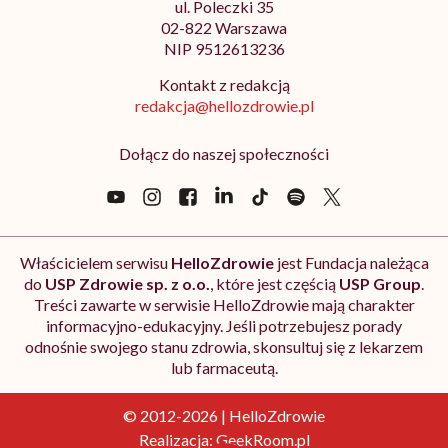
ul. Poleczki 35
02-822 Warszawa
NIP 9512613236
Kontakt z redakcją
redakcja@hellozdrowie.pl
Dołącz do naszej społeczności
Właścicielem serwisu
HelloZdrowie
jest Fundacja należąca
do
USP Zdrowie sp. z o.o.
, które jest częścią
USP Group
.
Treści zawarte w serwisie HelloZdrowie mają charakter
informacyjno-edukacyjny. Jeśli potrzebujesz porady
odnośnie swojego stanu zdrowia, skonsultuj się z lekarzem
lub farmaceutą.
© 2012-2026 | HelloZdrowie
Realizacja:
GeekRoom.pl