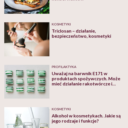
KOSMETYKI
Triclosan – działanie,
bezpieczeństwo, kosmetyki
PROFILAKTYKA
Uważaj na barwnik E171 w
produktach spożywczych. Może
mieć działanie rakotwórcze i
uszkadzać DNA
KOSMETYKI
Alkohol w kosmetykach. Jakie są
jego rodzaje i funkcje?