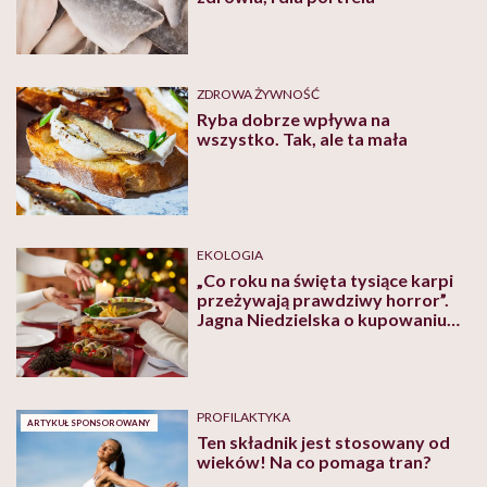
ZDROWA ŻYWNOŚĆ
Ryba dobrze wpływa na
wszystko. Tak, ale ta mała
EKOLOGIA
„Co roku na święta tysiące karpi
przeżywają prawdziwy horror”.
Jagna Niedzielska o kupowaniu
żywego karpia na Wigilię
PROFILAKTYKA
ARTYKUŁ SPONSOROWANY
Ten składnik jest stosowany od
wieków! Na co pomaga tran?