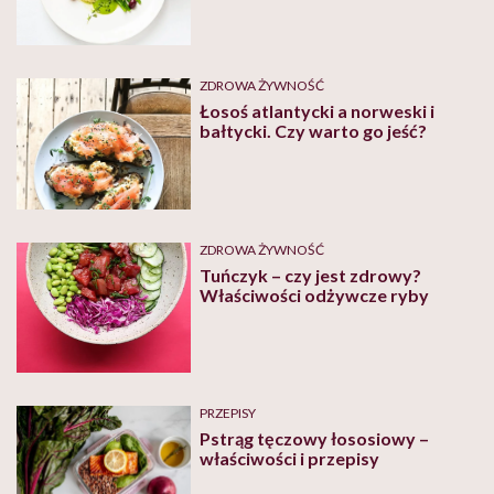
ZDROWA ŻYWNOŚĆ
Łosoś atlantycki a norweski i
bałtycki. Czy warto go jeść?
ZDROWA ŻYWNOŚĆ
Tuńczyk – czy jest zdrowy?
Właściwości odżywcze ryby
PRZEPISY
Pstrąg tęczowy łososiowy –
właściwości i przepisy