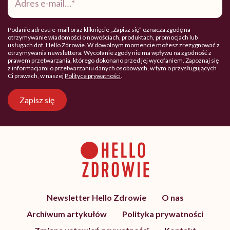
mail
*
Podanie adresu e-mail oraz kliknięcie „Zapisz się” oznacza zgodę na
otrzymywanie wiadomości o nowościach, produktach, promocjach lub
usługach dot. Hello Zdrowie. W dowolnym momencie możesz zrezygnować z
otrzymywania newslettera. Wycofanie zgody nie ma wpływu na zgodność z
prawem przetwarzania, którego dokonano przed jej wycofaniem. Zapoznaj się
z informacjami o przetwarzaniu danych osobowych, w tym o przysługujących
Ci prawach, w naszej
Polityce prywatności
.
Zapisz się
Newsletter Hello Zdrowie
O nas
Archiwum artykułów
Polityka prywatności