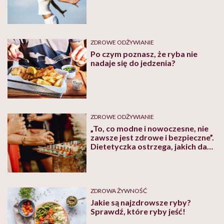
ZDROWE ODŻYWIANIE
Po czym poznasz, że ryba nie
nadaje się do jedzenia?
ZDROWE ODŻYWIANIE
„To, co modne i nowoczesne, nie
zawsze jest zdrowe i bezpieczne”.
Dietetyczka ostrzega, jakich dań
lepiej unikać na weselach
ZDROWA ŻYWNOŚĆ
Jakie są najzdrowsze ryby?
Sprawdź, które ryby jeść!