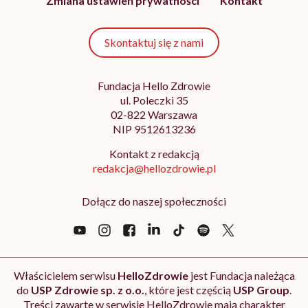
Zmiana ustawień prywatności
Kontakt
Skontaktuj się z nami
Fundacja Hello Zdrowie
ul. Poleczki 35
02-822 Warszawa
NIP 9512613236
Kontakt z redakcją
redakcja@hellozdrowie.pl
Dołącz do naszej społeczności
Właścicielem serwisu
HelloZdrowie
jest Fundacja należąca
do
USP Zdrowie sp. z o.o.
, które jest częścią
USP Group
.
Treści zawarte w serwisie HelloZdrowie mają charakter