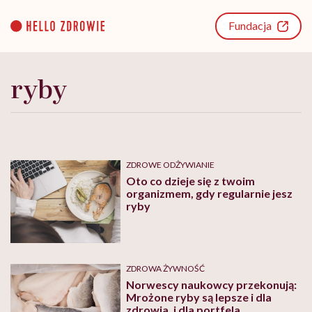
Go
to
Fundacja
content
ryby
ZDROWE ODŻYWIANIE
Oto co dzieje się z twoim
organizmem, gdy regularnie jesz
ryby
ZDROWA ŻYWNOŚĆ
Norwescy naukowcy przekonują:
Mrożone ryby są lepsze i dla
zdrowia, i dla portfela