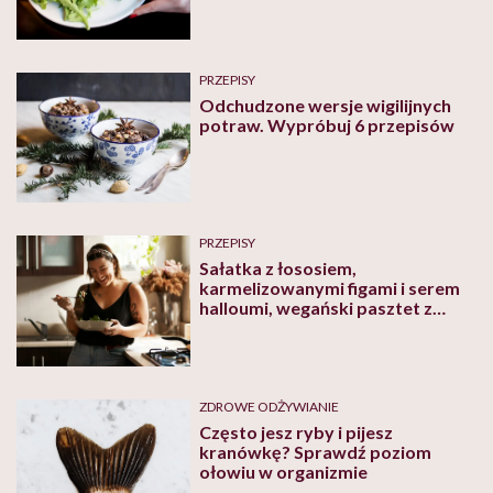
PRZEPISY
Odchudzone wersje wigilijnych
potraw. Wypróbuj 6 przepisów
PRZEPISY
Sałatka z łososiem,
karmelizowanymi figami i serem
halloumi, wegański pasztet z
ciecierzycy, krem czekoladowy z
aquafabą. Sprawdź przepisy
Anety i Jana Kuroniów!
ZDROWE ODŻYWIANIE
Często jesz ryby i pijesz
kranówkę? Sprawdź poziom
ołowiu w organizmie