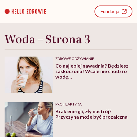
Go
to
Fundacja
content
Woda – Strona 3
ZDROWE ODŻYWIANIE
Co najlepiej nawadnia? Będziesz
zaskoczona! Wcale nie chodzi o
wodę…
PROFILAKTYKA
Brak energii, zły nastrój?
Przyczyna może być prozaiczna