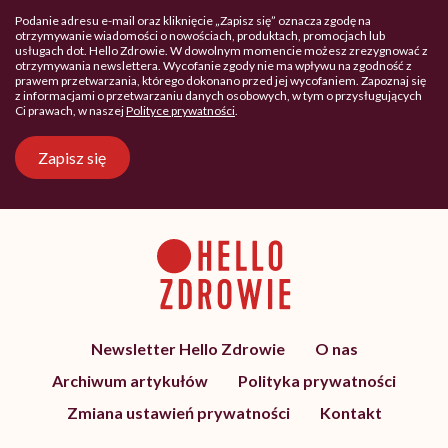
Podanie adresu e-mail oraz kliknięcie „Zapisz się” oznacza zgodę na
otrzymywanie wiadomości o nowościach, produktach, promocjach lub
usługach dot. Hello Zdrowie. W dowolnym momencie możesz zrezygnować z
otrzymywania newslettera. Wycofanie zgody nie ma wpływu na zgodność z
prawem przetwarzania, którego dokonano przed jej wycofaniem. Zapoznaj się
z informacjami o przetwarzaniu danych osobowych, w tym o przysługujących
Ci prawach, w naszej
Polityce prywatności
.
Zapisz się
Newsletter Hello Zdrowie
O nas
Archiwum artykułów
Polityka prywatności
Zmiana ustawień prywatności
Kontakt