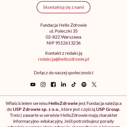
Skontaktuj się z nami
Fundacja Hello Zdrowie
ul. Poleczki 35
02-822 Warszawa
NIP 9512613236
Kontakt z redakcją
redakcja@hellozdrowie.pl
Dołącz do naszej społeczności
Właścicielem serwisu
HelloZdrowie
jest Fundacja należąca
do
USP Zdrowie sp. z o.o.
, które jest częścią
USP Group
.
Treści zawarte w serwisie HelloZdrowie mają charakter
informacyjno-edukacyjny. Jeśli potrzebujesz porady
odnośnie swojego stanu zdrowia, skonsultuj się z lekarzem