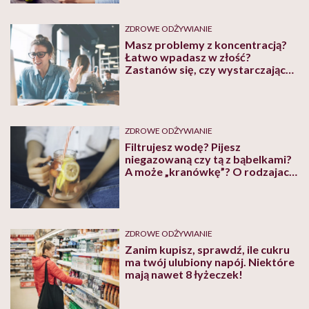
ZDROWE ODŻYWIANIE
Masz problemy z koncentracją?
Łatwo wpadasz w złość?
Zastanów się, czy wystarczająco
dużo pijesz. Wody oczywiście!
ZDROWE ODŻYWIANIE
Filtrujesz wodę? Pijesz
niegazowaną czy tą z bąbelkami?
A może „kranówkę”? O rodzajach
wód porozmawialiśmy z lekarzem
Krzysztofem Lachowskim
ZDROWE ODŻYWIANIE
Zanim kupisz, sprawdź, ile cukru
ma twój ulubiony napój. Niektóre
mają nawet 8 łyżeczek!