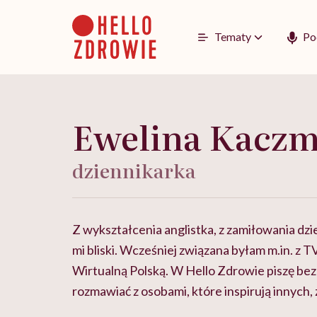
Go
to
content
Tematy
Po
Ewelina Kaczm
dziennikarka
Z wykształcenia anglistka, z zamiłowania dz
mi bliski. Wcześniej związana byłam m.in. z 
Wirtualną Polską. W Hello Zdrowie piszę bez
rozmawiać z osobami, które inspirują innych, z