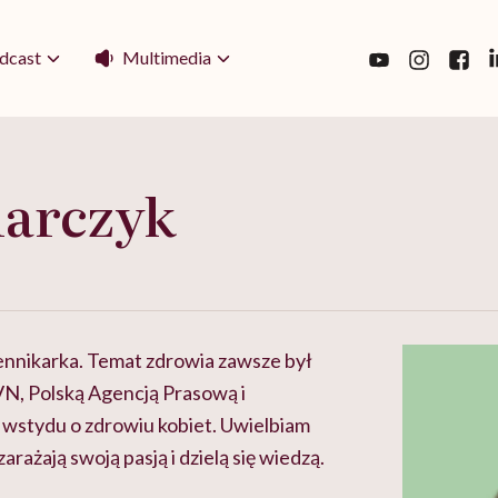
Multimedia
dcast
arczyk
iennikarka. Temat zdrowia zawsze był
TVN, Polską Agencją Prasową i
 wstydu o zdrowiu kobiet. Uwielbiam
arażają swoją pasją i dzielą się wiedzą.