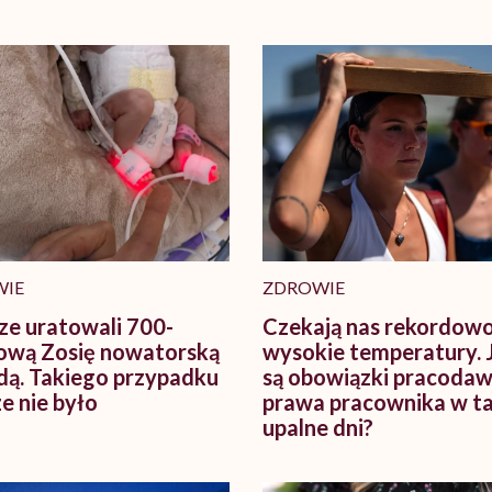
WIE
ZDROWIE
ze uratowali 700-
Czekają nas rekordow
wą Zosię nowatorską
wysokie temperatury. 
ą. Takiego przypadku
są obowiązki pracodaw
e nie było
prawa pracownika w t
upalne dni?