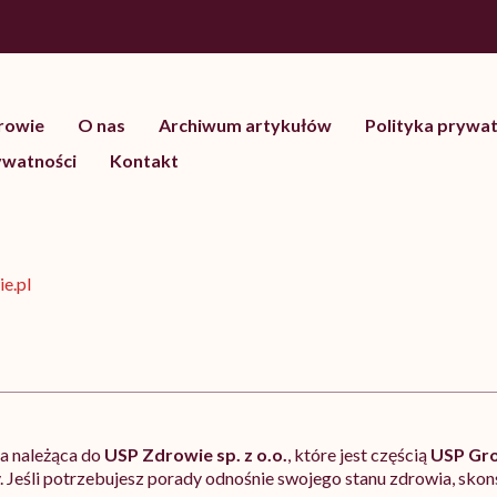
drowie
O nas
Archiwum artykułów
Polityka prywat
ywatności
Kontakt
e.pl
ja należąca do
USP Zdrowie sp. z o.o.
, które jest częścią
USP Gr
 Jeśli potrzebujesz porady odnośnie swojego stanu zdrowia, skonsu