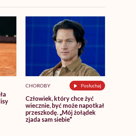
CHOROBY
Posłuchaj
iła
Człowiek, który chce żyć
isy
wiecznie, być może napotkał
przeszkodę. „Mój żołądek
ę
zjada sam siebie”