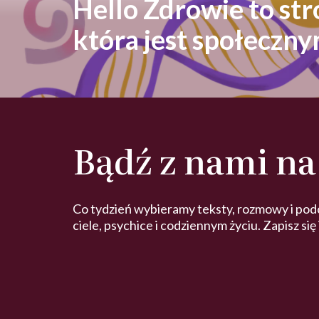
Hello Zdrowie to st
która jest społeczn
Bądź z nami na
Co tydzień wybieramy teksty, rozmowy i pod
ciele, psychice i codziennym życiu. Zapisz się