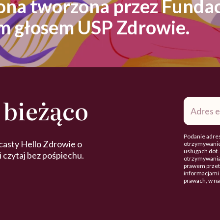
rona tworzona przez Fundac
ym głosem USP Zdrowie.
 bieżąco
Adres
e-
mail
*
Podanie adres
casty Hello Zdrowie o
otrzymywanie
usługach dot
 i czytaj bez pośpiechu.
otrzymywania
prawem przetw
informacjami 
prawach, w n