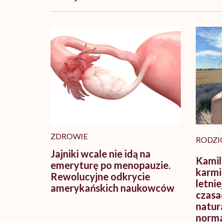
ZDROWIE
RODZI
Jajniki wcale nie idą na
Kamil
emeryturę po menopauzie.
karmie
Rewolucyjne odkrycie
letnie
amerykańskich naukowców
czasa
natur
norma