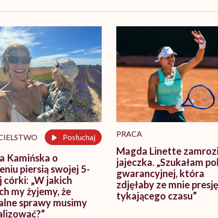
PRACA
CIELSTWO
Posłuchaj
Magda Linette zamroz
a Kamińska o
jajeczka. „Szukałam pol
niu piersią swojej 5-
gwarancyjnej, która
j córki: „W jakich
zdjęłaby ze mnie presj
ch my żyjemy, że
tykającego czasu”
alne sprawy musimy
lizować?”