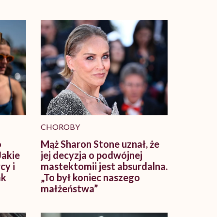
CHOROBY
o
Mąż Sharon Stone uznał, że
Jakie
jej decyzja o podwójnej
cy i
mastektomii jest absurdalna.
ak
„To był koniec naszego
małżeństwa”