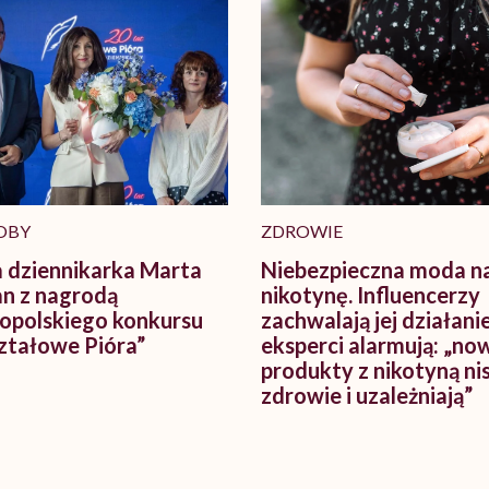
OBY
ZDROWIE
 dziennikarka Marta
Niebezpieczna moda n
n z nagrodą
nikotynę. Influencerzy
opolskiego konkursu
zachwalają jej działanie
ztałowe Pióra”
eksperci alarmują: „no
produkty z nikotyną ni
zdrowie i uzależniają”