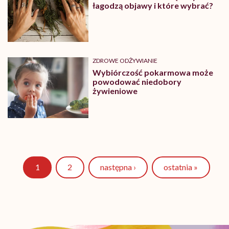
łagodzą objawy i które wybrać?
ZDROWE ODŻYWIANIE
Wybiórczość pokarmowa może
powodować niedobory
żywieniowe
Strona
1
2
następna ›
ostatnia »