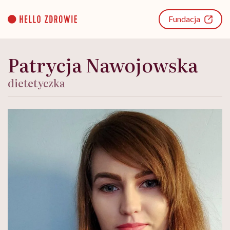
Go
to
Fundacja
content
Patrycja Nawojowska
dietetyczka