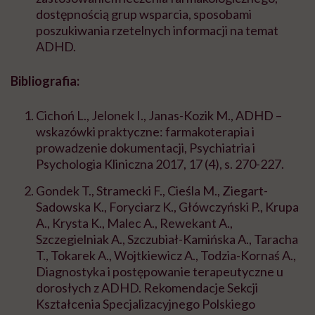
dostępnością grup wsparcia, sposobami
poszukiwania rzetelnych informacji na temat
ADHD.
Bibliografia:
Cichoń L., Jelonek I., Janas-Kozik M., ADHD –
wskazówki praktyczne: farmakoterapia i
prowadzenie dokumentacji, Psychiatria i
Psychologia Kliniczna 2017, 17 (4), s. 270-227.
Gondek T., Stramecki F., Cieśla M., Ziegart-
Sadowska K., Foryciarz K., Główczyński P., Krupa
A., Krysta K., Malec A., Rewekant A.,
Szczegielniak A., Szczubiał-Kamińska A., Taracha
T., Tokarek A., Wojtkiewicz A., Todzia-Kornaś A.,
Diagnostyka i postępowanie terapeutyczne u
dorosłych z ADHD. Rekomendacje Sekcji
Kształcenia Specjalizacyjnego Polskiego