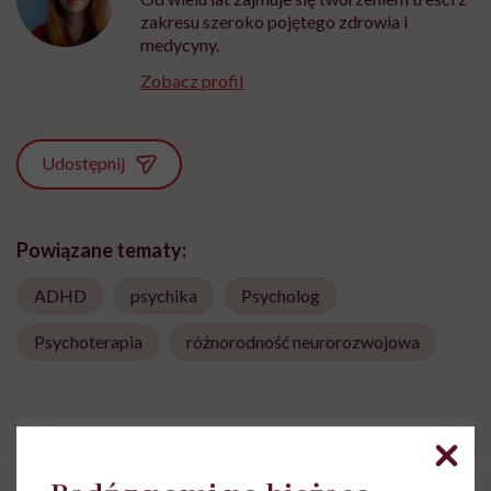
zakresu szeroko pojętego zdrowia i
medycyny.
Zobacz profil
Udostępnij
Powiązane tematy:
ADHD
psychika
Psycholog
Psychoterapia
różnorodność neurorozwojowa
Treści zawarte w serwisie mają wyłącznie
i
charakter informacyjny i nie stanowią porady