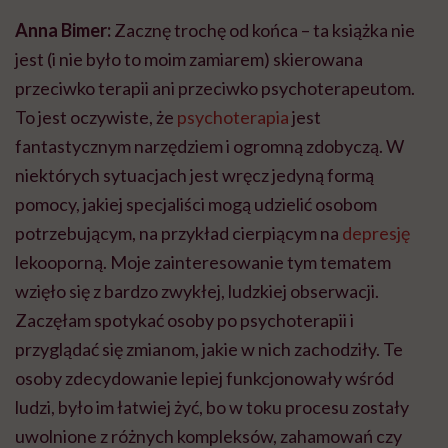
Anna Bimer:
Zacznę trochę od końca – ta książka nie
jest (i nie było to moim zamiarem) skierowana
przeciwko terapii ani przeciwko psychoterapeutom.
To jest oczywiste, że
psychoterapia
jest
fantastycznym narzędziem i ogromną zdobyczą. W
niektórych sytuacjach jest wręcz jedyną formą
pomocy, jakiej specjaliści mogą udzielić osobom
potrzebującym, na przykład cierpiącym na
depresję
lekooporną. Moje zainteresowanie tym tematem
wzięło się z bardzo zwykłej, ludzkiej obserwacji.
Zaczęłam spotykać osoby po psychoterapii i
przyglądać się zmianom, jakie w nich zachodziły. Te
osoby zdecydowanie lepiej funkcjonowały wśród
ludzi, było im łatwiej żyć, bo w toku procesu zostały
uwolnione z różnych kompleksów, zahamowań czy