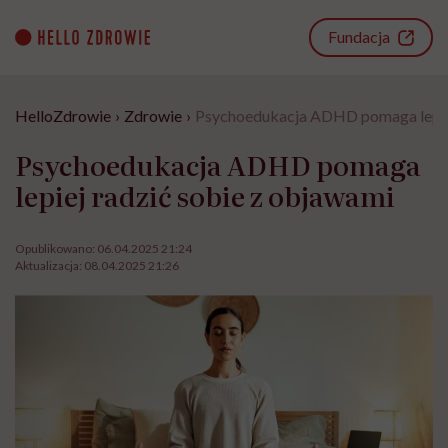
Go
to
Fundacja
content
HelloZdrowie
›
Zdrowie
›
Psychoedukacja ADHD pomaga lepiej
Psychoedukacja ADHD pomaga
lepiej radzić sobie z objawami
Opublikowano:
06.04.2025 21:24
Aktualizacja:
08.04.2025 21:26