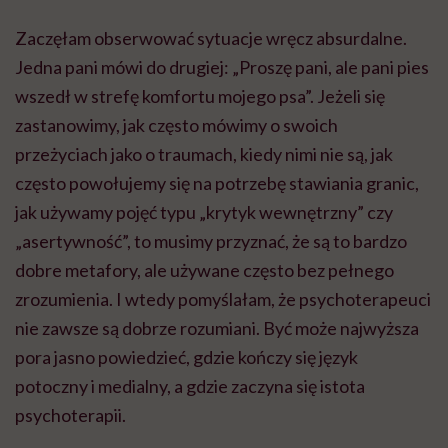
Zaczęłam obserwować sytuacje wręcz absurdalne.
Jedna pani mówi do drugiej: „Proszę pani, ale pani pies
wszedł w strefę komfortu mojego psa”. Jeżeli się
zastanowimy, jak często mówimy o swoich
przeżyciach jako o traumach, kiedy nimi nie są, jak
często powołujemy się na potrzebę stawiania granic,
jak używamy pojęć typu „krytyk wewnętrzny” czy
„asertywność”, to musimy przyznać, że są to bardzo
dobre metafory, ale używane często bez pełnego
zrozumienia. I wtedy pomyślałam, że psychoterapeuci
nie zawsze są dobrze rozumiani. Być może najwyższa
pora jasno powiedzieć, gdzie kończy się język
potoczny i medialny, a gdzie zaczyna się istota
psychoterapii.