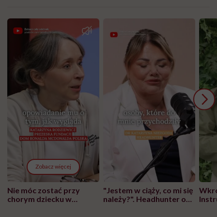
Zobacz więcej
Nie móc zostać przy
"Jestem w ciąży, co mi się
Wkró
chorym dziecku w
należy?". Headhunter o
Inst
szpitalu to tortura.
zmianie pokoleniowej u
atak
"Przeszkadzać w tym
kobiet w ciąży na rynku
wars