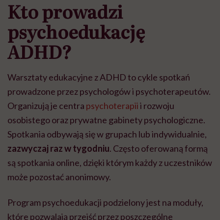
Kto prowadzi
może chyba tylko
pracy
eksp
głupota i brak
psychoedukację
wyobraźni"
ADHD?
Warsztaty edukacyjne z ADHD to cykle spotkań
prowadzone przez psychologów i psychoterapeutów.
Organizują je centra
psychoterapii
i rozwoju
osobistego oraz prywatne gabinety psychologiczne.
Spotkania odbywają się w grupach lub indywidualnie,
zazwyczaj raz w tygodniu
. Często oferowaną formą
są spotkania online, dzięki którym każdy z uczestników
może pozostać anonimowy.
Program psychoedukacji podzielony jest na moduły,
które pozwalają przejść przez poszczególne