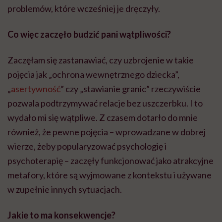
problemów, które wcześniej je dręczyły.
Co więc zaczęło budzić pani wątpliwości?
Zaczęłam się zastanawiać, czy uzbrojenie w takie
pojęcia jak „ochrona wewnętrznego dziecka”,
„
asertywność
” czy „stawianie granic” rzeczywiście
pozwala podtrzymywać relacje bez uszczerbku. I to
wydało mi się wątpliwe. Z czasem dotarło do mnie
również, że pewne pojęcia – wprowadzane w dobrej
wierze, żeby popularyzować psychologię i
psychoterapię – zaczęły funkcjonować jako atrakcyjne
metafory, które są wyjmowane z kontekstu i używane
w zupełnie innych sytuacjach.
Jakie to ma konsekwencje?