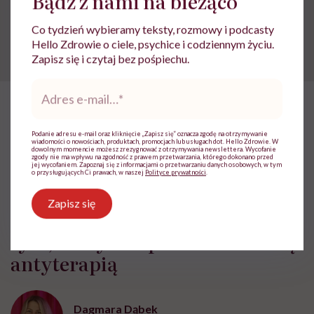
Bądź z nami na bieżąco
lekarskiej. Pamiętaj, że w przypadku
problemów ze zdrowiem należy bezwzględnie
skonsultować się z lekarzem.
Co tydzień wybieramy teksty, rozmowy i podcasty
Hello Zdrowie o ciele, psychice i codziennym życiu.
Zapisz się i czytaj bez pośpiechu.
Adres
e-
mail
*
HelloZdrowie
›
Zdrowie Psychiczne
›
„Możemy uzależnić się od
Podanie adresu e-mail oraz kliknięcie „Zapisz się” oznacza zgodę na otrzymywanie
wiadomości o nowościach, produktach, promocjach lub usługach dot. Hello Zdrowie. W
„Możemy uzależnić się od
dowolnym momencie możesz zrezygnować z otrzymywania newslettera. Wycofanie
zgody nie ma wpływu na zgodność z prawem przetwarzania, którego dokonano przed
jej wycofaniem. Zapoznaj się z informacjami o przetwarzaniu danych osobowych, w tym
terapii sami, ale możemy też
o przysługujących Ci prawach, w naszej
Polityce prywatności
.
zostać w tym kierunku
Zapisz się
poprowadzeni”. Anna Bimer o
tym, kiedy terapia może stać się
antyterapią
Dagmara Dąbek