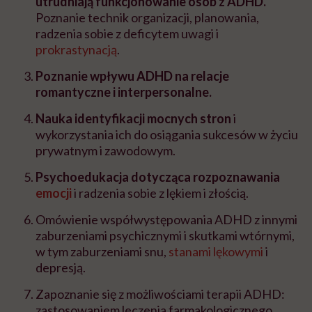
utrudniają funkcjonowanie osób z ADHD.
Poznanie technik organizacji, planowania,
radzenia sobie z deficytem uwagi i
prokrastynacją
.
Poznanie wpływu ADHD na relacje
romantyczne i interpersonalne.
Nauka identyfikacji mocnych stron
i
wykorzystania ich do osiągania sukcesów w życiu
prywatnym i zawodowym.
Psychoedukacja dotycząca rozpoznawania
emocji
i radzenia sobie z lękiem i złością.
Omówienie współwystępowania ADHD z innymi
zaburzeniami psychicznymi i skutkami wtórnymi,
w tym zaburzeniami snu,
stanami lękowymi
i
depresją.
Zapoznanie się z możliwościami terapii ADHD:
zastosowaniem leczenia farmakologicznego,