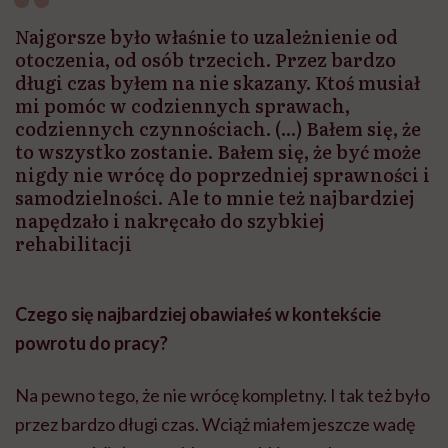
Czego się najbardziej obawiałeś w kontekście
powrotu do pracy?
Na pewno tego, że nie wrócę kompletny. I tak też było
przez bardzo długi czas. Wciąż miałem jeszcze wadę
wymowy. Miałem problem z szybkim, reaktywnym
myśleniem, ze sprawnością, taką najprostszą jak
chodzenie. Więc stawiałem główny nacisk na to, żeby
się przede wszystkim uniezależnić.
Najgorsze było właśnie to
uzależnienie
od otoczenia,
od osób trzecich. Przez bardzo długi czas byłem na nie
skazany. Ktoś musiał mi pomóc w codziennych
sprawach, codziennych czynnościach.