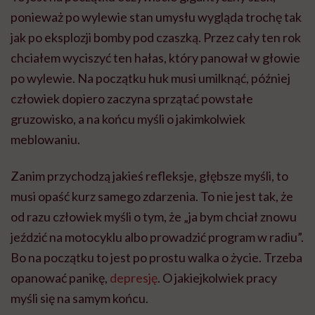
musi opaść kurz samego zdarzenia. To nie jest tak, że
od razu człowiek myśli o tym, że „ja bym chciał znowu
jeździć na motocyklu albo prowadzić program w radiu”.
Bo na początku to jest po prostu walka o życie. Trzeba
opanować panikę,
depresję
. O jakiejkolwiek pracy
myśli się na samym końcu.
To kiedy w takim razie zaczęły się pojawiać myśli o
powrocie do pracy?
Ja do radia wróciłem przez kolegów. To było kilka
miesięcy po wylewie, jeszcze kiedy byłem w ośrodku
rehabilitacyjnym w Konstancinie. Na początku miałem
kłopoty z wyraźnym mówieniem i z kolegami z
Muzo.fm wpadliśmy na pomysł, żeby wykorzystać tę