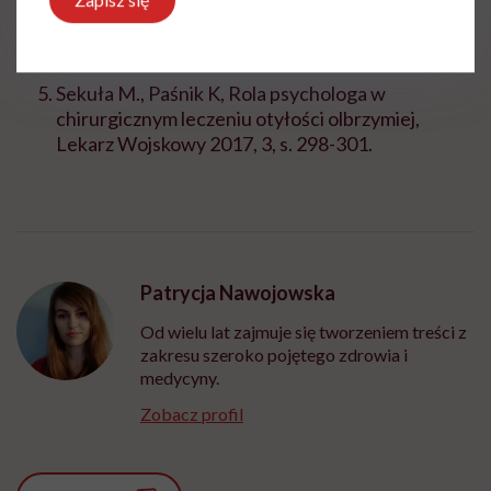
Epidemiologia otyłości w Polsce i na świecie,
Postępy Biologii Komórki 2019, tom 46 nr 3, s.
235-242.
Sekuła M., Paśnik K, Rola psychologa w
chirurgicznym leczeniu otyłości olbrzymiej,
Lekarz Wojskowy 2017, 3, s. 298-301.
Patrycja Nawojowska
Od wielu lat zajmuje się tworzeniem treści z
zakresu szeroko pojętego zdrowia i
medycyny.
Zobacz profil