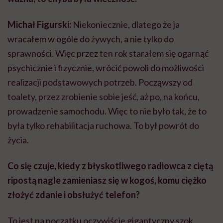
życia.
Co się czuje, kiedy z błyskotliwego radiowca z ciętą
ripostą nagle zamieniasz się w kogoś, komu ciężko
złożyć zdanie i obsłużyć telefon?
To jest na początku oczywiście gigantyczny szok,
ponieważ po wylewie stan umysłu wygląda trochę tak
jak po eksplozji bomby pod czaszką. Przez cały ten rok
chciałem wyciszyć ten hałas, który panował w głowie
po wylewie. Na początku huk musi umilknąć, później
człowiek dopiero zaczyna sprzątać powstałe
gruzowisko, a na końcu myśli o jakimkolwiek
meblowaniu.
Zanim przychodzą jakieś refleksje, głębsze myśli, to