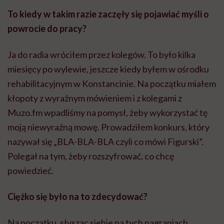
moją niewyraźną mowę. Prowadziłem konkurs, który
nazywał się „BLA-BLA-BLA czyli co mówi Figurski”.
Polegał na tym, żeby rozszyfrować, co chcę
powiedzieć.
Ciężko się było na to zdecydować?
Na początku, słysząc siebie na tych nagraniach,
miałem wrażenie, że brzmiało to bardzo żałośnie. Było
to dla mnie bardzo krępujące. Ale, obracając to
wszystko w żart, bo ten konkurs był żartem,
pomagałem sobie z tym wszystkim poradzić. I ta
autoironia była w pewnym sensie moim wyjściem z
sytuacji, ratunkiem.
Pierwszą audycję po wylewie prowadziłem z Karoliną
Korwin-Piotrowską, której też sporo zawdzięczam.