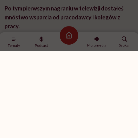
perspektywy czasu wiem, że mój powrót do pracy był
najlepszą rehabilitacją, jaką miałem.
Ze względu na to wsparcie?
Strona główna
Z jednej strony to pozytywne wsparcie, czyli jakiś
Multimedia
Szukaj
Tematy
Podcast
margines tolerancji na moje warunki fizyczne. Z
drugiej strony to był cały czas bardzo silny bodziec,
żeby być coraz lepszym. Radio to jest, po pierwsze,
dobra dykcja, po drugie: odpowiednie warunki
głosowe, ale przede wszystkim to jest bystrość
umysłu. To bardzo szybkie medium i tam nie ma czasu
na długie przerwy, zastanowienia, szczególnie kiedy
się z kimś prowadzi audycję. Bo ta tak zwana radiowa
cięta riposta polega na bardzo, bardzo szybkim
przemyśleniu tematu, znalezieniu jakiejś pointy. A