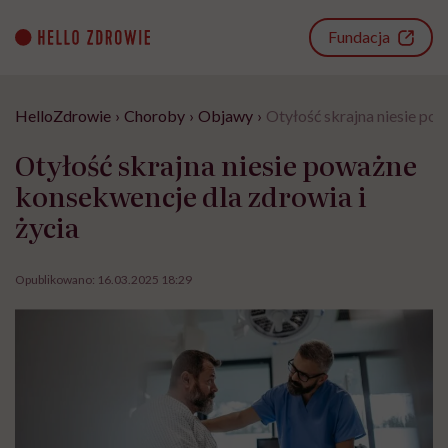
Go
to
Fundacja
content
HelloZdrowie
›
Choroby
›
Objawy
›
Otyłość skrajna niesie po
Otyłość skrajna niesie poważne
konsekwencje dla zdrowia i
życia
Opublikowano:
16.03.2025 18:29