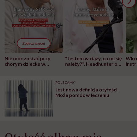
Zobacz więcej
Nie móc zostać przy
"Jestem w ciąży, co mi się
Wkró
chorym dziecku w
należy?". Headhunter o
Inst
szpitalu to tortura.
zmianie pokoleniowej u
atak
"Przeszkadzać w tym
kobiet w ciąży na rynku
wars
może chyba tylko
pracy
eksp
POLECAMY
głupota i brak
Jest nowa definicja otyłości.
wyobraźni"
Może pomóc w leczeniu
Otyłość olbrzymia