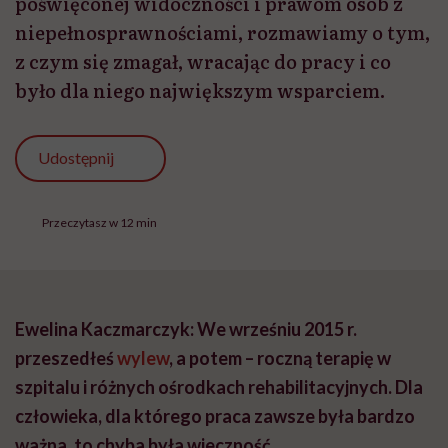
Ewelina Kaczmarczyk: We wrześniu 2015 r.
przeszedłeś
wylew
, a potem – roczną terapię w
szpitalu i różnych ośrodkach rehabilitacyjnych.
Dla
człowieka, dla którego praca zawsze była bardzo
ważna, to chyba była wieczność.
Michał Figurski:
Niekoniecznie, dlatego że ja
wracałem w ogóle do żywych, a nie tylko do
sprawności. Więc przez ten rok starałem się ogarnąć
psychicznie i fizycznie, wrócić powoli do możliwości
realizacji podstawowych potrzeb. Począwszy od
toalety, przez zrobienie sobie jeść, aż po, na końcu,
prowadzenie samochodu. Więc to nie było tak, że to
była tylko rehabilitacja ruchowa. To był powrót do