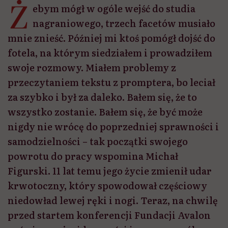
samodzielności – tak początki swojego
powrotu do pracy wspomina Michał
Figurski. 11 lat temu jego życie zmienił udar
krwotoczny, który spowodował częściowy
niedowład lewej ręki i nogi. Teraz, na chwilę
przed startem konferencji Fundacji Avalon
poświęconej widoczności i prawom osób z
niepełnosprawnościami, rozmawiamy o tym,
z czym się zmagał, wracając do pracy i co
było dla niego największym wsparciem.
Udostępnij
Przeczytasz w 12 min