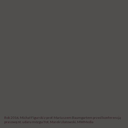
Rok 2016, Michał Figurski z prof. Mariuszem Baumgartem przed konferencją
prasową nt. udaru mózgu/ fot. Marek Ulatowski, MWMedia
Po tym pierwszym nagraniu w telewizji dostałeś
mnóstwo wsparcia od pracodawcy i kolegów z
pracy.
Bez tego wsparcia niczego bym nie zrobił. Bliscy mi
ludzie dawali mi ogromną siłę – najbliższa rodzina,
przyjaciele czy koledzy z pracy, którzy po prostu we
mnie wierzyli. Muszę powiedzieć, że dzisiaj z