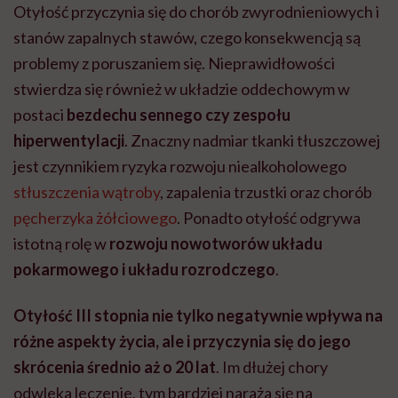
Otyłość przyczynia się do chorób zwyrodnieniowych i
stanów zapalnych stawów, czego konsekwencją są
problemy z poruszaniem się. Nieprawidłowości
stwierdza się również w układzie oddechowym w
postaci
bezdechu sennego czy zespołu
hiperwentylacji
. Znaczny nadmiar tkanki tłuszczowej
jest czynnikiem ryzyka rozwoju niealkoholowego
stłuszczenia wątroby
, zapalenia trzustki oraz chorób
pęcherzyka żółciowego
. Ponadto otyłość odgrywa
istotną rolę w
rozwoju nowotworów układu
pokarmowego i układu rozrodczego
.
Otyłość III stopnia nie tylko negatywnie wpływa na
różne aspekty życia, ale i przyczynia się do jego
skrócenia średnio aż o 20 lat
. Im dłużej chory
odwleka leczenie, tym bardziej naraża się na