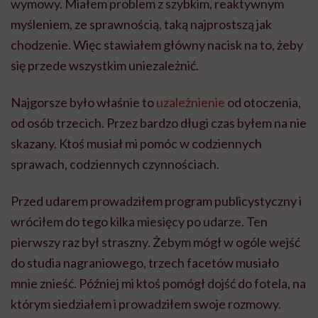
Przed udarem prowadziłem program publicystyczny i
wróciłem do tego kilka miesięcy po udarze. Ten
pierwszy raz był straszny. Żebym mógł w ogóle wejść
do studia nagraniowego, trzech facetów musiało
mnie znieść. Później mi ktoś pomógł dojść do fotela, na
którym siedziałem i prowadziłem swoje rozmowy.
Miałem problemy z przeczytaniem tekstu z
promptera, bo leciał za szybko i był za daleko.
Bałem się, że to wszystko zostanie. Bałem się, że być
może nigdy nie wrócę do poprzedniej sprawności i
samodzielności. Ale to mnie też najbardziej napędzało
i nakręcało do szybkiej rehabilitacji.