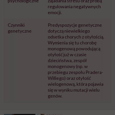
psychologiczne
zajadania stresu oraz próbą
regulowania negatywnych
emocji.
Czynniki
Predyspozycje genetyczne
genetyczne
dotyczą niewielkiego
odsetka chorych z otyłością.
Wymienia się tu chorobę
monogenową powodującą
otyłość już w czasie
dzieciństwa, zespół
monogenowy (np. w
przebiegu zespołu Pradera-
Williego) oraz otyłość
wielogenową, która pojawia
się w wyniku mutacji wielu
genów.