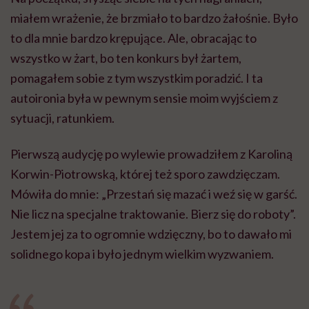
Mówiła do mnie: „Przestań się mazać i weź się w garść.
Nie licz na specjalne traktowanie. Bierz się do roboty”.
Jestem jej za to ogromnie wdzięczny, bo to dawało mi
solidnego kopa i było jednym wielkim wyzwaniem.
Najgorsze było właśnie to uzależnienie od
otoczenia, od osób trzecich. Przez bardzo
długi czas byłem na nie skazany. Ktoś musiał
mi pomóc w codziennych sprawach,
codziennych czynnościach. (...) Bałem się, że
to wszystko zostanie. Bałem się, że być może
nigdy nie wrócę do poprzedniej sprawności i
samodzielności. Ale to mnie też najbardziej
napędzało i nakręcało do szybkiej
rehabilitacji