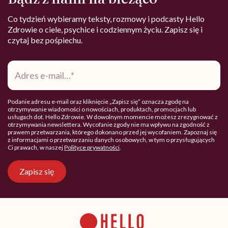
Co tydzień wybieramy teksty, rozmowy i podcasty Hello
Zdrowie o ciele, psychice i codziennym życiu. Zapisz się i
czytaj bez pośpiechu.
Adres
e-
mail
*
Podanie adresu e-mail oraz kliknięcie „Zapisz się” oznacza zgodę na
otrzymywanie wiadomości o nowościach, produktach, promocjach lub
usługach dot. Hello Zdrowie. W dowolnym momencie możesz zrezygnować z
otrzymywania newslettera. Wycofanie zgody nie ma wpływu na zgodność z
prawem przetwarzania, którego dokonano przed jej wycofaniem. Zapoznaj się
z informacjami o przetwarzaniu danych osobowych, w tym o przysługujących
Ci prawach, w naszej
Polityce prywatności
.
Zapisz się