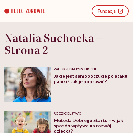
Go
to
Fundacja
content
Natalia Suchocka –
Strona 2
ZABURZENIA PSYCHICZNE
Jakie jest samopoczucie po ataku
paniki? Jak je poprawić?
RODZICIELSTWO
Metoda Dobrego Startu – w jaki
sposób wpływa na rozwój
dziecka?