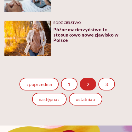
RODZICIELSTWO
Późne macierzyństwo to
stosunkowo nowe zjawisko w
Polsce
Strona
Strona
‹ poprzednia
1
2
3
następna ›
ostatnia »