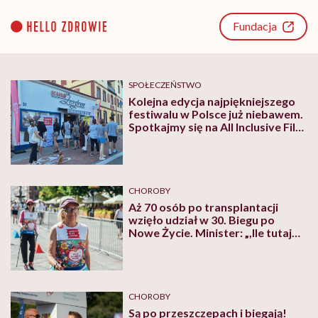
Go
to
Fundacja
content
SPOŁECZEŃSTWO
Kolejna edycja najpiękniejszego
festiwalu w Polsce już niebawem.
Spotkajmy się na All Inclusive Film
Festival w Jastarni!
CHOROBY
Aż 70 osób po transplantacji
wzięło udział w 30. Biegu po
Nowe Życie. Minister: „,Ile tutaj
jest emocji i dobra!”
CHOROBY
Są po przeszczepach i biegają!