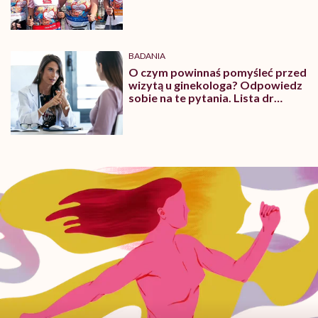
lekarzy, we wspólnej sprawie”.
Transplantacyjna sztafeta
przeszła przez Gdańsk
BADANIA
O czym powinnaś pomyśleć przed
wizytą u ginekologa? Odpowiedz
sobie na te pytania. Lista dr
Karen Tang