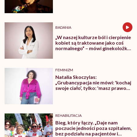
wykluczenia”
BADANIA
„W naszej kulturze ból i cierpienie
kobiet są traktowane jako coś
normalnego” – mówi ginekolożka
dr Karen Tang
FEMINIZM
Natalia Skoczylas:
„Grubancypacja nie mówi: 'kochaj
swoje ciało’, tylko: 'masz prawo
żyć pełnią życia, niezależnie od
tego, jak wyglądasz'”
REHABILITACJA
Bieg, który łączy. „Daje nam
poczucie jedności poza szpitalem,
bez podziału na pacjentów i