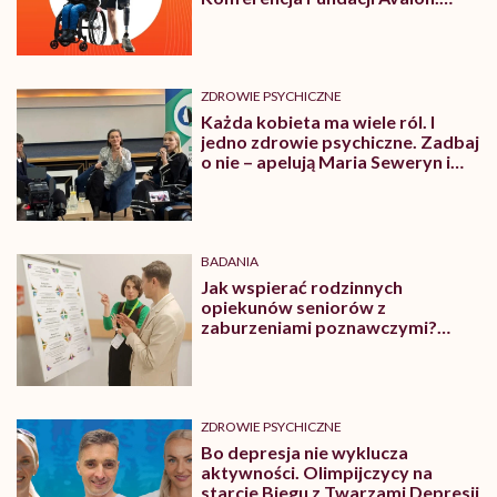
Zapisz się!
ZDROWIE PSYCHICZNE
Każda kobieta ma wiele ról. I
jedno zdrowie psychiczne. Zadbaj
o nie – apelują Maria Seweryn i
Halina Mlynkova
BADANIA
Jak wspierać rodzinnych
opiekunów seniorów z
zaburzeniami poznawczymi?
Relacja z ogólnopolskiej
konferencji w APS
ZDROWIE PSYCHICZNE
Bo depresja nie wyklucza
aktywności. Olimpijczycy na
starcie Biegu z Twarzami Depresji