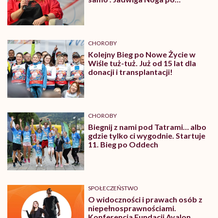
przeszczepie wie, że każdy dzień
to cud
CHOROBY
Kolejny Bieg po Nowe Życie w
Wiśle tuż-tuż. Już od 15 lat dla
donacji i transplantacji!
CHOROBY
Biegnij z nami pod Tatrami… albo
gdzie tylko ci wygodnie. Startuje
11. Bieg po Oddech
SPOŁECZEŃSTWO
O widoczności i prawach osób z
niepełnosprawnościami.
Konferencja Fundacji Avalon.