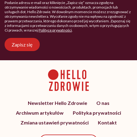
Podanie adresu e-mail oraz kliknięcie „Zapisz się” oznacza zgodę na
otrzymywanie wiadomości o nowościach, produktach, promocjach lub
usługach dot. Hello Zdrowie. W dowolnym momencie możesz zrezygnować z
otrzymywania newslettera. Wycofanie zgody nie ma wpływu na zgodność z
prawem przetwarzania, którego dokonano przed jej wycofaniem. Zapoznaj się
z informacjami o przetwarzaniu danych osobowych, w tym o przysługujących
Ci prawach, w naszej
Polityce prywatności
.
Zapisz się
Newsletter Hello Zdrowie
O nas
Archiwum artykułów
Polityka prywatności
Zmiana ustawień prywatności
Kontakt