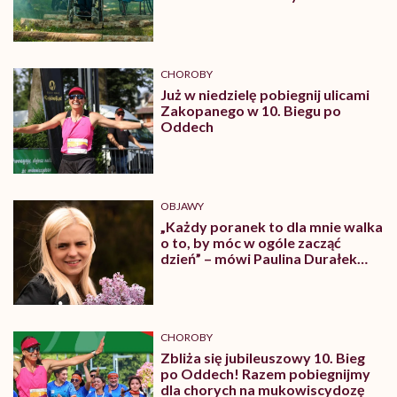
niepełnosprawnościami!
CHOROBY
Już w niedzielę pobiegnij ulicami
Zakopanego w 10. Biegu po
Oddech
OBJAWY
„Każdy poranek to dla mnie walka
o to, by móc w ogóle zacząć
dzień” – mówi Paulina Durałek
chorująca na mukowiscydozę
CHOROBY
Zbliża się jubileuszowy 10. Bieg
po Oddech! Razem pobiegnijmy
dla chorych na mukowiscydozę