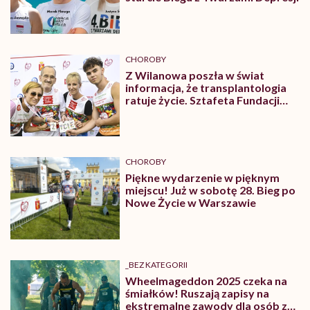
CHOROBY
Z Wilanowa poszła w świat
informacja, że transplantologia
ratuje życie. Sztafeta Fundacji
Hello Zdrowie kolejny raz na
starcie Biegu po Nowe Życie
CHOROBY
Piękne wydarzenie w pięknym
miejscu! Już w sobotę 28. Bieg po
Nowe Życie w Warszawie
_BEZ KATEGORII
Wheelmageddon 2025 czeka na
śmiałków! Ruszają zapisy na
ekstremalne zawody dla osób z