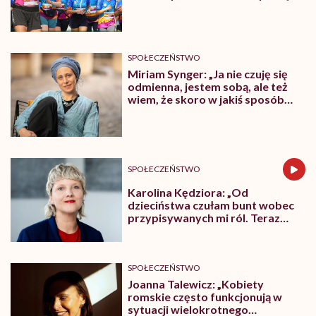
SPOŁECZEŃSTWO
Miriam Synger: „Ja nie czuję się
odmienna, jestem sobą, ale też
wiem, że skoro w jakiś sposób
odbiegam od normy, to mogę
wzbudzać niepokój”
SPOŁECZEŃSTWO
Karolina Kędziora: „Od
dzieciństwa czułam bunt wobec
przypisywanych mi ról. Teraz
stawiam na edukację i włączanie,
a nie walkę”
SPOŁECZEŃSTWO
Joanna Talewicz: „Kobiety
romskie często funkcjonują w
sytuacji wielokrotnego