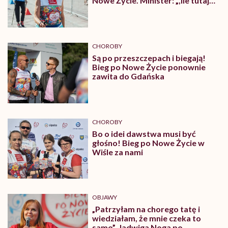
Nowe Życie. Minister: „,Ile tutaj
jest emocji i dobra!”
CHOROBY
Są po przeszczepach i biegają!
Bieg po Nowe Życie ponownie
zawita do Gdańska
CHOROBY
Bo o idei dawstwa musi być
głośno! Bieg po Nowe Życie w
Wiśle za nami
OBJAWY
„Patrzyłam na chorego tatę i
wiedziałam, że mnie czeka to
samo”. Jadwiga Noga po