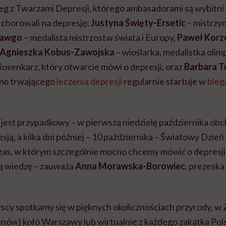
eg z Twarzami Depresji, którego ambasadorami są wybitni
y chorowali na depresję:
Justyna Święty-Ersetic
– mistrzy
lawgo
– medalista mistrzostw świata i Europy,
Paweł Korz
Agnieszka Kobus-Zawojska
– wioślarka, medalistka olimp
iosenkarz, który otwarcie mówi o depresji, oraz
Barbara T
mimo trwającego
leczenia depresji
regularnie startuje w
bieg
e jest przypadkowy – w pierwszą niedzielę października ob
sją, a kilka dni później – 10 października – Światowy Dzień
czas, w którym szczególnie mocno chcemy mówić o depresj
ą wiedzę – zauważa
Anna Morawska-Borowiec
, prezeska
yscy spotkamy się w pięknych okolicznościach przyrody, 
ów) koło Warszawy lub wirtualnie z każdego zakątka Polsk