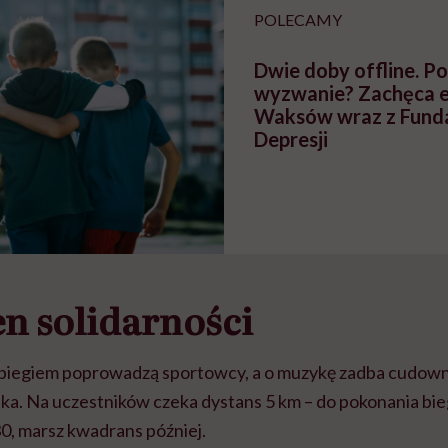
POLECAMY
Dwie doby offline. P
wyzwanie? Zachęca e
Waksów wraz z Fund
Depresji
en solidarności
biegiem poprowadzą sportowcy, a o muzykę zadba cudow
ka. Na uczestników czeka dystans 5 km – do pokonania bi
30, marsz kwadrans później.