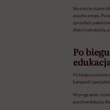
Na starcie stanie k
psychicznego. Poza
sprzedaży pakietów
dzieci i młodzieży,
Po biegu
edukacja
Po biegu uczestni
kampanii i specjal
W programie: rozmow
psychoedukacja dla 