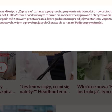
raz kliknięcie „Zapisz się” oznacza zgodę na otrzymywanie wiadomości o nowościach
ch dot. Hello Zdrowie. W dowolnym momencie możesz zrezygnować z otrzymywania 
zgodność z prawem przetwarzania, którego dokonano przed jej wycofaniem. Zapoznaj
sobowych, w tym o przysługujących Ci prawach, w naszej
Polityce prywatności
.
j
zy
"Jestem w ciąży, co mi się
Wkrótce nowa "
szpitalu
należy?". Headhunter o
Instrukcja". Tym 
szkadzać
zmianie pokoleniowej u
atakach paniki. Z
tylko
kobiet w ciąży na rynku
warsztat pacjen
braźni"
pracy
ekspercki