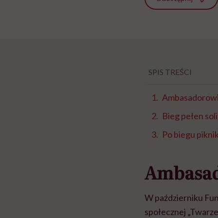
SPIS TREŚCI
Ambasadorowie
Bieg pełen sol
Po biegu pikni
Ambasad
W październiku Fun
społecznej „Twarze 