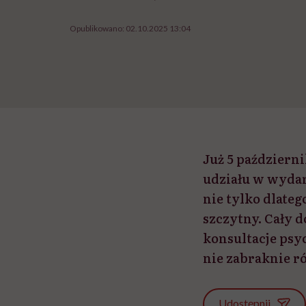
Opublikowano:
02.10.2025 13:04
Już 5 październ
udziału w wydar
nie tylko dlatego
szczytny. Cały 
konsultacje psy
nie zabraknie r
Udostępnij