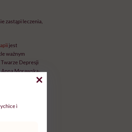
e zastąpi leczenia,
apii
jest
ykle ważnym
i Twarze Depresji
je Anna Morawska-
ychice i