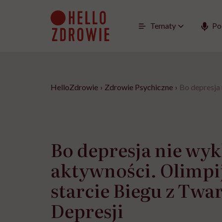
Go
to
content
Tematy
Po
HelloZdrowie
›
Zdrowie Psychiczne
›
Bo depresja 
Bo depresja nie wyk
aktywności. Olimpi
starcie Biegu z Twa
Depresji