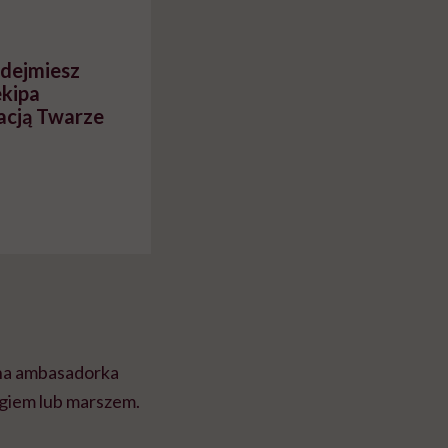
odejmiesz
kipa
acją Twarze
na ambasadorka
egiem lub marszem.