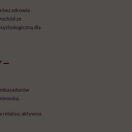
a bez zdrowia
 Dochód ze
sychologiczną dla
 –
 ambasadorów
śniewska.
a relaksu, aktywna