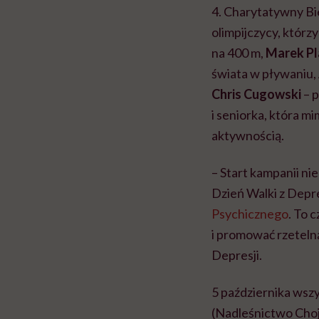
4. Charytatywny Bi
olimpijczycy, którz
na 400 m,
Marek P
świata w pływaniu,
Chris Cugowski
– p
i seniorka, która 
aktywnością.
– Start kampanii ni
Dzień Walki z Depre
Psychicznego
. To 
i promować rzeteln
Depresji.
5 października wsz
(Nadleśnictwo Chojn