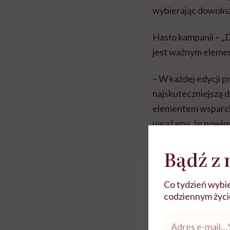
wybierając dowolną
Hasło kampanii – „D
jest ważnym eleme
– W każdej edycji p
najskuteczniejszą d
elementem wsparcia
uważamy, że powin
Borowiec.
Bądź z 
Rolki
Co tydzień wybie
codziennym życiu.
Adres
e-