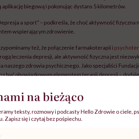
 aplikację biegową i pokonując dystans 5 kilometrów.
epresja a sport” – podkreśla, że choć aktywność fizyczna ni
ntem wspierającym zdrowienie.
rzypominamy też, że połączenie farmakoterapii i
psychoter
rogą leczenia depresji, ale aktywność fizyczna jest niezw
 naszego zdrowia psychicznego. Jako specjaliści Fundacj
na być obowiązkowym elementem terapii depresji – doda
nami na bieżąco
ramy teksty, rozmowy i podcasty Hello Zdrowie o ciele, ps
 Zapisz się i czytaj bez pośpiechu.