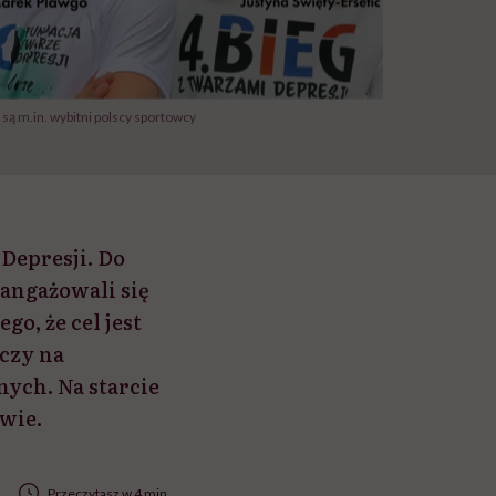
ą m.in. wybitni polscy sportowcy
Depresji. Do
aangażowali się
go, że cel jest
aczy na
ych. Na starcie
wie.
Przeczytasz w 4 min