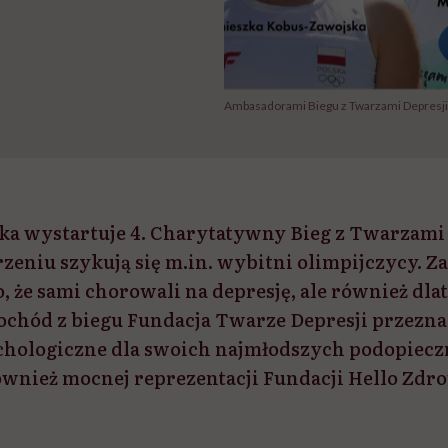
Ambasadorami Biegu z Twarzami Depresji s
ika wystartuje 4. Charytatywny Bieg z Twarzami 
zeniu szykują się m.in. wybitni olimpijczycy. Z
, że sami chorowali na depresję, ale również dlate
dochód z biegu Fundacja Twarze Depresji przezn
chologiczne dla swoich najmłodszych podopieczn
ównież mocnej reprezentacji Fundacji Hello Zdro