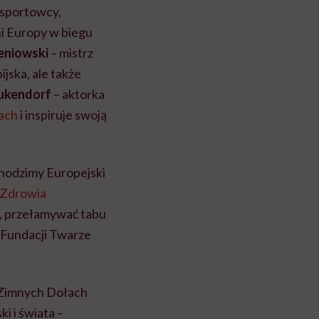
 sportowcy,
ni Europy w biegu
eniowski
– mistrz
ijska, ale także
ukendorf
– aktorka
ach
i inspiruje swoją
chodzimy Europejski
Zdrowia
i, przełamywać tabu
 Fundacji Twarze
w Zimnych Dołach
i i świata –