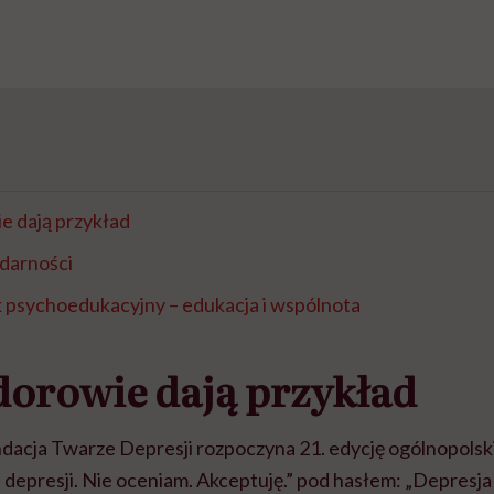
 dają przykład
idarności
k psychoedukacyjny – edukacja i wspólnota
orowie dają przykład
dacja Twarze Depresji rozpoczyna 21. edycję ogólnopolski
depresji. Nie oceniam. Akceptuję.” pod hasłem: „Depresja 