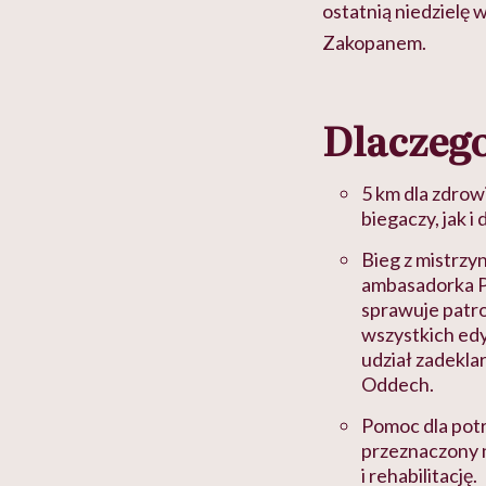
ostatnią niedzielę 
Zakopanem.
Dlaczego
5 km dla zdrow
biegaczy, jak 
Bieg z mistrzyn
ambasadorka P
sprawuje patro
wszystkich ed
udział zadekla
Oddech.
Pomoc dla potr
przeznaczony 
i rehabilitację.