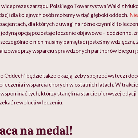
 wiceprezes zarządu Polskiego Towarzystwa Walki z Muko
dacji dla kolejnych osób możemy wziąć głęboki oddech.
Nie
acjentach, dla których z uwagi na różne czynniki to leczeni
h jedyną opcją pozostaje leczenie objawowe – codzienne, 
ś szczególnie o nich musimy pamiętać i jesteśmy wdzięczni, 
izować przy wsparciu sprawdzonych partnerów Biegu i j
 Oddech” będzie także okazją, żeby spojrzeć wstecz i doce
o leczenia i wsparcia chorych w ostatnich latach. W trakci
wspominać tych, którzy stanęli na starcie pierwszej edycji 
czekać rewolucji w leczeniu.
aca na medal!