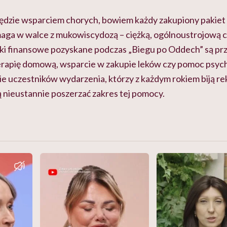
będzie wsparciem chorych, bowiem każdy zakupiony pakiet
maga w walce z mukowiscydozą – ciężką, ogólnoustrojową 
i finansowe pozyskane podczas „Biegu po Oddech” są pr
oterapię domową, wsparcie w zakupie leków czy pomoc psych
bie uczestników wydarzenia, którzy z każdym rokiem biją re
 nieustannie poszerzać zakres tej pomocy.