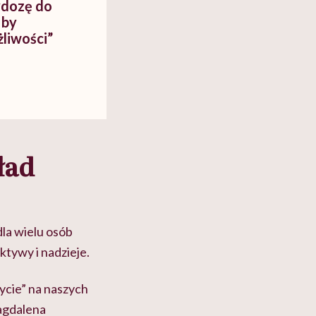
dozę do
 by
liwości”
ład
la wielu osób
ktywy i nadzieje.
życie” na naszych
Magdalena