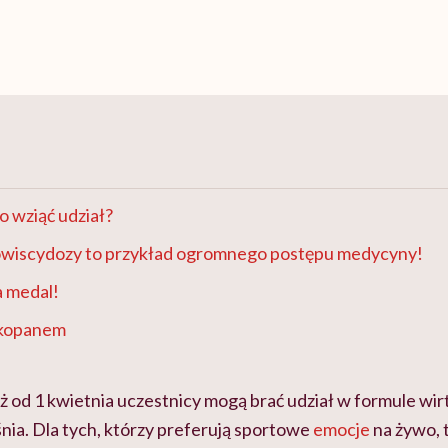
 wziąć udział?
wiscydozy to przykład ogromnego postępu medycyny!
 medal!
akopanem
ż od 1 kwietnia uczestnicy mogą brać udział w formule wirt
nia. Dla tych, którzy preferują sportowe
emocje
na żywo, 