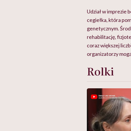
Udział w imprezie 
cegiełka, która po
genetycznym. Środk
rehabilitację, fizj
coraz większej licz
organizatorzy mogą
Rolki