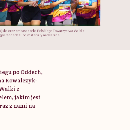
mpijska oraz ambasadorka Polskiego Towarzystwa Walki z
 po Oddech / Fot. materiały nadesłane
Biegu po Oddech,
yna Kowalczyk-
Walki z
lem, jakim jest
raz z nami na