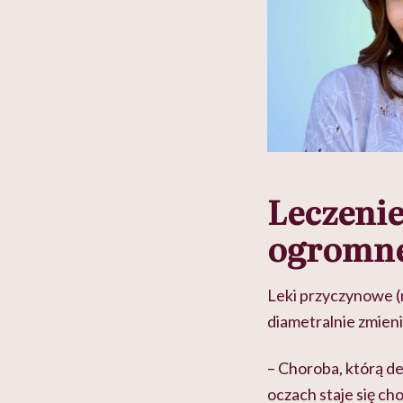
Leczeni
ogromne
Leki przyczynowe (
diametralnie zmieni
– Choroba, którą de
oczach staje się c