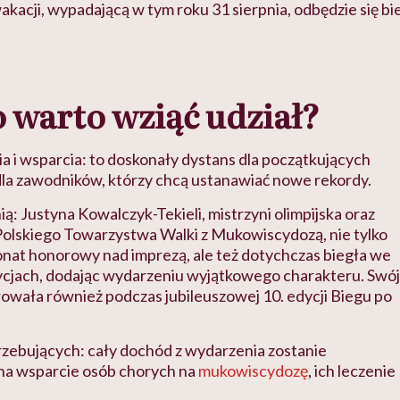
wakacji, wypadającą w tym roku 31 sierpnia, odbędzie się bi
 warto wziąć udział?
ia i wsparcia: to doskonały dystans dla początkujących
i dla zawodników, którzy chcą ustanawiać nowe rekordy.
ią: Justyna Kowalczyk-Tekieli, mistrzyni olimpijska oraz
olskiego Towarzystwa Walki z Mukowiscydozą, nie tylko
nat honorowy nad imprezą, ale też dotychczas biegła we
ycjach, dodając wydarzeniu wyjątkowego charakteru. Swój
rowała również podczas jubileuszowej 10. edycji Biegu po
zebujących: cały dochód z wydarzenia zostanie
na wsparcie osób chorych na
mukowiscydozę
, ich leczenie