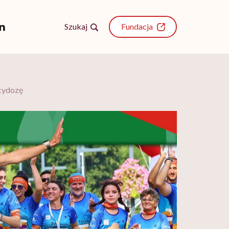
Szukaj
Fundacja
scydozę