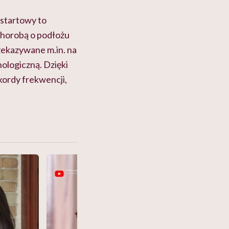
 startowy to
chorobą o podłożu
zekazywane m.in. na
ologiczną. Dzięki
kordy frekwencji,