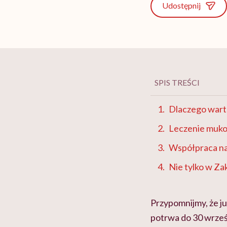
Udostępnij
SPIS TREŚCI
Dlaczego warto
Leczenie muko
Współpraca na
Nie tylko w Z
Przypomnijmy, że ju
potrwa do 30 wrześ