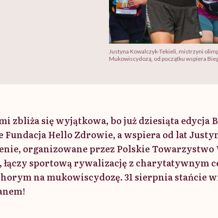
Justyna Kowalczyk-Tekieli, mistrzyni oli
Mukowiscydozą, od początku wspiera Bieg
i zbliża się wyjątkowa, bo już dziesiąta edycja 
e Fundacja Hello Zdrowie, a wspiera od lat Just
enie, organizowane przez Polskie Towarzystwo 
łączy sportową rywalizację z charytatywnym ce
orym na mukowiscydozę. 31 sierpnia stańcie w
panem!