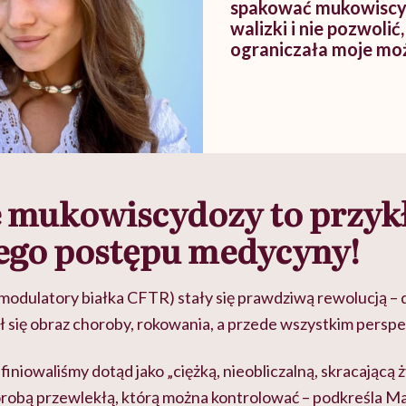
spakować mukowiscy
walizki i nie pozwolić,
ograniczała moje moż
e mukowiscydozy to przyk
go postępu medycyny!
modulatory białka CFTR) stały się prawdziwą rewolucją – d
ł się obraz choroby, rokowania, a przede wszystkim perspe
finiowaliśmy dotąd jako „ciężką, nieobliczalną, skracającą 
horobą przewlekłą, którą można kontrolować – podkreśla 