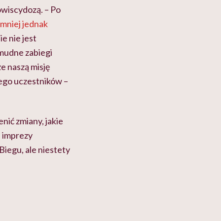
wiscydozą. – Po
mniej jednak
e nie jest
żmudne zabiegi
że naszą misję
ego uczestników –
nić zmiany, jakie
e imprezy
Biegu, ale niestety