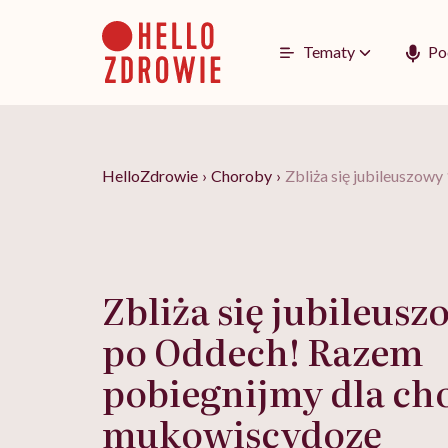
Go
to
content
Tematy
Po
HelloZdrowie
›
Choroby
›
Zbliża się jubileuszow
Zbliża się jubileusz
po Oddech! Razem
pobiegnijmy dla ch
mukowiscydozę