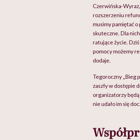
Czerwińska-Wyraz,
rozszerzeniu refun
musimy pamiętać o p
skuteczne. Dla nic
ratujące życie. Dzi
pomocy możemy real
dodaje.
Tegoroczny „Bieg po
zaszły w dostępie d
organizatorzy będą 
nie udało im się do
Współpr