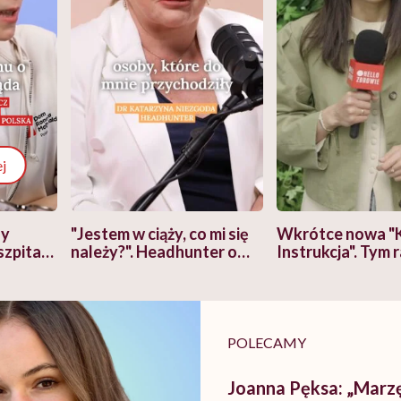
j
zy
"Jestem w ciąży, co mi się
Wkrótce nowa "
szpitalu
należy?". Headhunter o
Instrukcja". Tym 
szkadzać
zmianie pokoleniowej u
atakach paniki. Z
tylko
kobiet w ciąży na rynku
warsztat pacjen
braźni"
pracy
ekspercki
POLECAMY
Joanna Pęksa: „Marzę