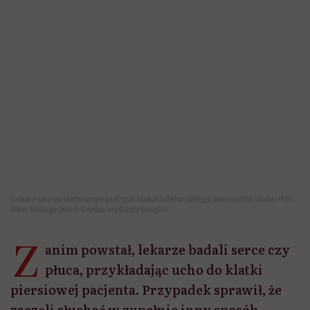
Lekarz używa stetoskopu podczas badania lekarskiego, koniec XIX wieku /fot.
Kirn Vintage Stock/Corbis via Getty Images
Z
anim powstał, lekarze badali serce czy
płuca, przykładając ucho do klatki
piersiowej pacjenta. Przypadek sprawił, że
zaczęli słuchać w zupełnie inny sposób.