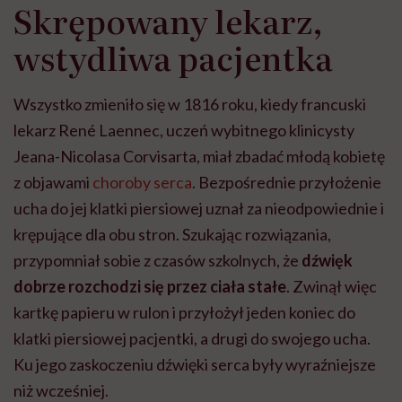
Skrępowany lekarz,
wstydliwa pacjentka
Wszystko zmieniło się w 1816 roku, kiedy francuski
lekarz René Laennec, uczeń wybitnego klinicysty
Jeana-Nicolasa Corvisarta, miał zbadać młodą kobietę
z objawami
choroby serca
. Bezpośrednie przyłożenie
ucha do jej klatki piersiowej uznał za nieodpowiednie i
krępujące dla obu stron. Szukając rozwiązania,
przypomniał sobie z czasów szkolnych, że
dźwięk
dobrze rozchodzi się przez ciała stałe
. Zwinął więc
kartkę papieru w rulon i przyłożył jeden koniec do
klatki piersiowej pacjentki, a drugi do swojego ucha.
Ku jego zaskoczeniu dźwięki serca były wyraźniejsze
niż wcześniej.