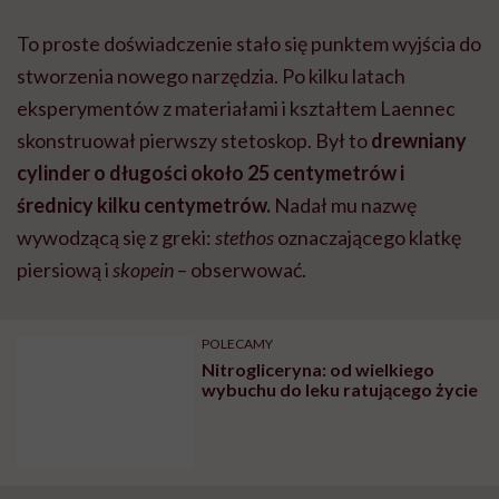
To proste doświadczenie stało się punktem wyjścia do
stworzenia nowego narzędzia. Po kilku latach
eksperymentów z materiałami i kształtem Laennec
skonstruował pierwszy stetoskop. Był to
drewniany
cylinder o długości około 25 centymetrów i
średnicy kilku centymetrów.
Nadał mu nazwę
wywodzącą się z greki:
stethos
oznaczającego klatkę
piersiową i
skopein
– obserwować.
POLECAMY
Nitrogliceryna: od wielkiego
wybuchu do leku ratującego życie