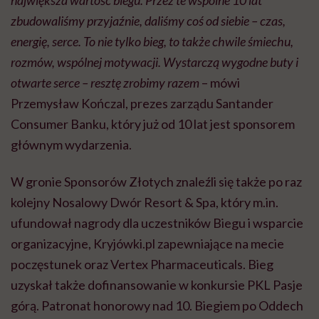
największa wartość biegu. Przez te wspólne 10 lat
zbudowaliśmy przyjaźnie, daliśmy coś od siebie – czas,
energię, serce. To nie tylko bieg, to także chwile śmiechu,
rozmów, wspólnej motywacji. Wystarczą wygodne buty i
otwarte serce – resztę zrobimy razem
– mówi
Przemysław Kończal, prezes zarządu Santander
Consumer Banku, który już od 10 lat jest sponsorem
głównym wydarzenia.
W gronie Sponsorów Złotych znaleźli się także po raz
kolejny Nosalowy Dwór Resort & Spa, który m.in.
ufundował nagrody dla uczestników Biegu i wsparcie
organizacyjne, Kryjówki.pl zapewniające na mecie
poczęstunek oraz Vertex Pharmaceuticals. Bieg
uzyskał także dofinansowanie w konkursie PKL Pasje
górą. Patronat honorowy nad 10. Biegiem po Oddech