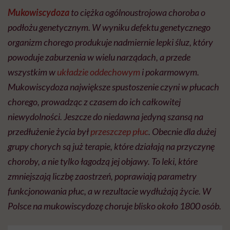
Mukowiscydoza
to ciężka ogólnoustrojowa choroba o
podłożu genetycznym. W wyniku defektu genetycznego
organizm chorego produkuje nadmiernie lepki śluz, który
powoduje zaburzenia w wielu narządach, a przede
wszystkim w
układzie oddechowym
i pokarmowym.
Mukowiscydoza największe spustoszenie czyni w płucach
chorego, prowadząc z czasem do ich całkowitej
niewydolności. Jeszcze do niedawna jedyną szansą na
przedłużenie życia był
przeszczep płuc
. Obecnie dla dużej
grupy chorych są już terapie, które działają na przyczynę
choroby, a nie tylko łagodzą jej objawy. To leki, które
zmniejszają liczbę zaostrzeń, poprawiają parametry
funkcjonowania płuc, a w rezultacie wydłużają życie. W
Polsce na mukowiscydozę choruje blisko około 1800 osób.