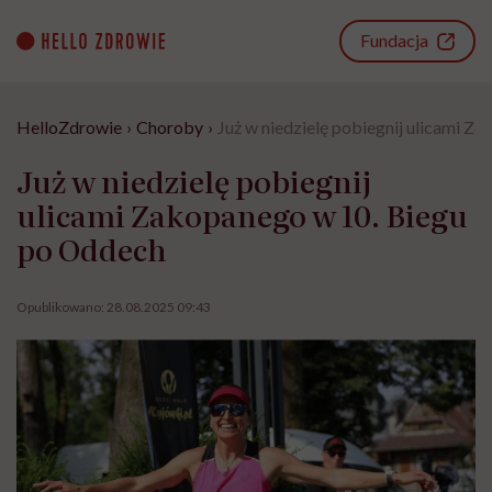
Go
to
Fundacja
content
HelloZdrowie
›
Choroby
›
Już w niedzielę pobiegnij ulicami 
Już w niedzielę pobiegnij
ulicami Zakopanego w 10. Biegu
po Oddech
Opublikowano:
28.08.2025 09:43