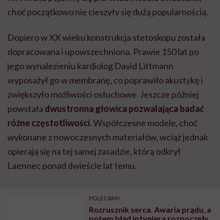
choć początkowo nie cieszyły się dużą popularnością.
Dopiero w XX wieku konstrukcja stetoskopu została
dopracowana i upowszechniona. Prawie 150 lat po
jego wynalezieniu kardiolog David Littmann
wyposażył go w membranę, co poprawiło akustykę i
zwiększyło możliwości osłuchowe. Jeszcze później
powstała
dwustronna głowica pozwalająca badać
różne częstotliwości
. Współczesne modele, choć
wykonane z nowoczesnych materiałów, wciąż jednak
opierają się na tej samej zasadzie, którą odkrył
Laennec ponad dwieście lat temu.
POLECAMY
Rozrusznik serca. Awaria prądu, a
potem błąd inżyniera rozpoczęły