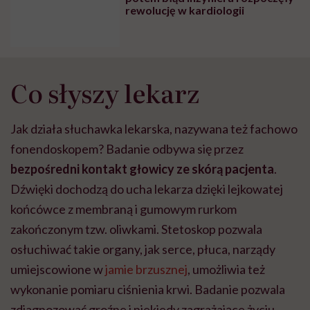
rewolucję w kardiologii
Co słyszy lekarz
Jak działa słuchawka lekarska, nazywana też fachowo
fonendoskopem? Badanie odbywa się przez
bezpośredni kontakt głowicy ze skórą pacjenta
.
Dźwięki dochodzą do ucha lekarza dzięki lejkowatej
końcówce z membraną i gumowym rurkom
zakończonym tzw. oliwkami. Stetoskop pozwala
osłuchiwać takie organy, jak serce, płuca, narządy
umiejscowione w
jamie brzusznej
, umożliwia też
wykonanie pomiaru ciśnienia krwi. Badanie pozwala
zdiagnozować groźne i niekiedy zagrażające życiu