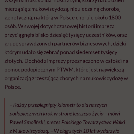
wszystkim akt solidarności z tymi, którzy na co dzień
mierzą się z mukowiscydozą, nieuleczalną chorobą
genetyczną, na którą w Polsce choruje około 1800
osób. W swojej dotychczasowej historii impreza
przyciągnęła blisko dziesięć tysięcy uczestników, oraz
grupę sprawdzonych partnerów biznesowych, dzięki
którym udało się zebrać ponad siedemset tysięcy
złotych. Dochód z imprezy przeznaczono w całości na
pomoc podopiecznym PTWM, które jest największą
organizacją zrzeszającą chorych na mukowiscydozę w
Polsce.
– Każdy przebiegnięty kilometr to dla naszych
podopiecznych krok w stronę lepszego życia
– mówi
Paweł Smoliński, prezes Polskiego Towarzystwa Walki
z Mukowiscydozą.
– W ciągu tych 10 lat wydarzyło