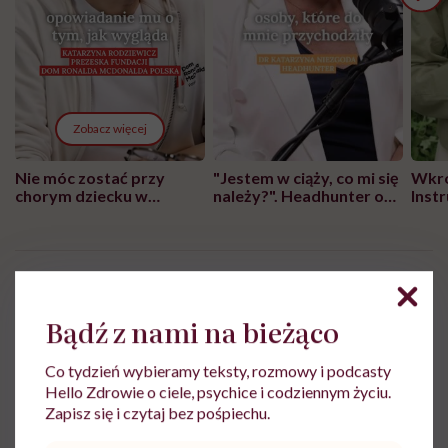
Zobacz więcej
Nie móc zostać przy
"Jestem w ciąży, co mi się
Wkró
chorym dziecku w
należy?". Headhunter o
Inst
szpitalu to tortura.
zmianie pokoleniowej u
atak
"Przeszkadzać w tym
kobiet w ciąży na rynku
wars
może chyba tylko
pracy
eksp
głupota i brak
wyobraźni"
redakcja Hello Zdrowie
Bądź z nami na bieżąco
Zobacz profil
Co tydzień wybieramy teksty, rozmowy i podcasty
Hello Zdrowie o ciele, psychice i codziennym życiu.
Zapisz się i czytaj bez pośpiechu.