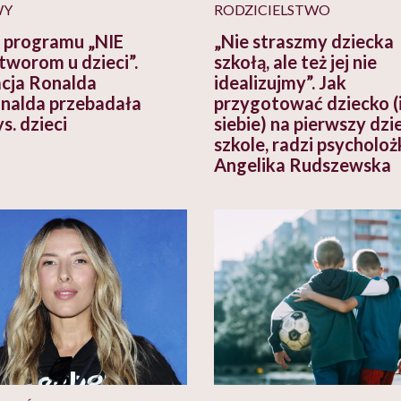
WY
RODZICIELSTWO
t programu „NIE
„Nie straszmy dziecka
worom u dzieci”.
szkołą, ale też jej nie
cja Ronalda
idealizujmy”. Jak
alda przebadała
przygotować dziecko (
s. dzieci
siebie) na pierwszy dzi
szkole, radzi psycholoż
Angelika Rudszewska