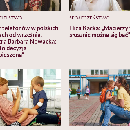
CIELSTWO
SPOŁECZEŃSTWO
 telefonów w polskich
Eliza Kącka: „Macierz
ach od września.
słusznie można się bać
tra Barbara Nowacka:
 to decyzja
pieszona”