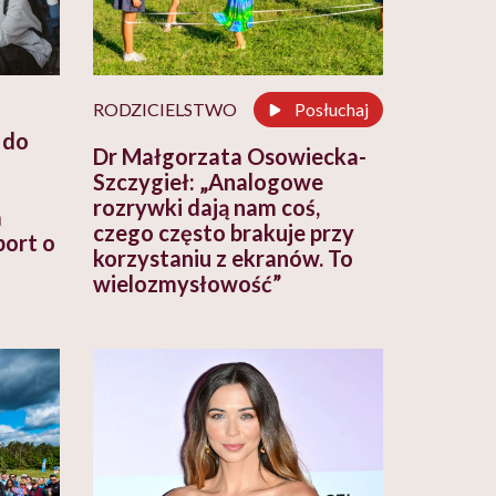
RODZICIELSTWO
Posłuchaj
 do
Dr Małgorzata Osowiecka-
Szczygieł: „Analogowe
rozrywki dają nam coś,
a
czego często brakuje przy
port o
korzystaniu z ekranów. To
wielozmysłowość”