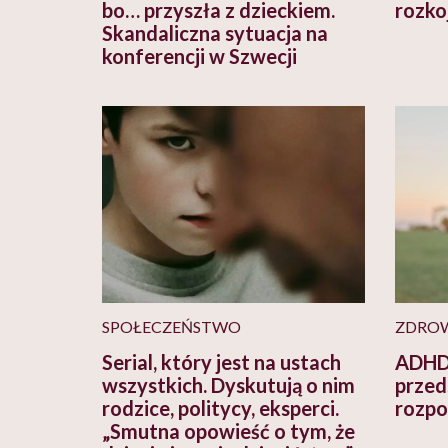
bo… przyszła z dzieckiem.
rozko
Skandaliczna sytuacja na
konferencji w Szwecji
SPOŁECZEŃSTWO
ZDRO
Serial, który jest na ustach
ADHD 
wszystkich. Dyskutują o nim
przed
rodzice, politycy, eksperci.
rozpo
„Smutna opowieść o tym, że