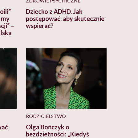
ZDROWIE PSYCHICZNE
ili”
Dziecko z ADHD. Jak
fimy
postępować, aby skutecznie
cji” –
wspierać?
lska
RODZICIELSTWO
wać
Olga Bończyk o
bezdzietności: „Kiedyś