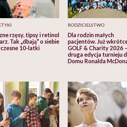
TYKI
RODZICIELSTWO
ne rzęsy, tipsy i retinol
Dla rodzin małych
rz. Tak „dbają” o siebie
pacjentów. Już wkrótc
czesne 10-latki
GOLF & Charity 2026 
druga edycja turnieju d
Domu Ronalda McDona