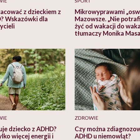
WIE
SPORT
racować z dzieckiem z
Mikrowyprawami „oswo
? Wskazówki dla
Mazowsze. „Nie potra
ycieli
żyć od wakacji do waka
tłumaczy Monika Masa
WIE
ZDROWIE
uje dziecko z ADHD?
Czy można zdiagnozo
lko więcej energii i
ADHD u niemowląt?