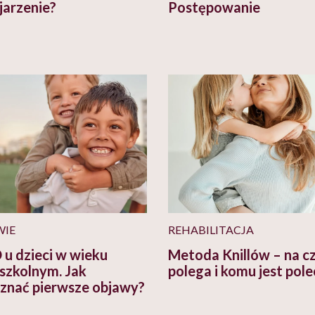
jarzenie?
Postępowanie
WIE
REHABILITACJA
u dzieci w wieku
Metoda Knillów – na 
szkolnym. Jak
polega i komu jest pol
znać pierwsze objawy?