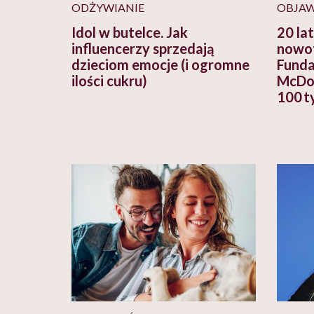
ODŻYWIANIE
OBJA
Idol w butelce. Jak
20 la
influencerzy sprzedają
nowot
dzieciom emocje (i ogromne
Funda
ilości cukru)
McDon
100 ty