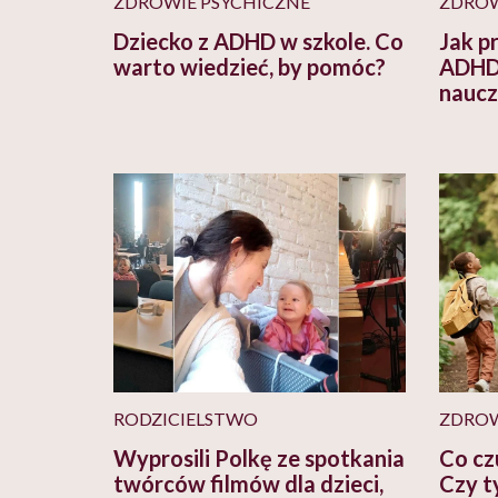
ZDROWIE PSYCHICZNE
ZDRO
Dziecko z ADHD w szkole. Co
Jak p
warto wiedzieć, by pomóc?
ADHD
naucz
RODZICIELSTWO
ZDRO
Wyprosili Polkę ze spotkania
Co cz
twórców filmów dla dzieci,
Czy ty