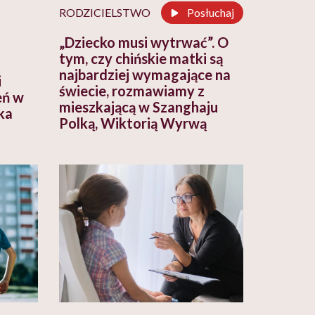
RODZICIELSTWO
Posłuchaj
„Dziecko musi wytrwać”. O
tym, czy chińskie matki są
najbardziej wymagające na
i
świecie, rozmawiamy z
eń w
mieszkającą w Szanghaju
ka
Polką, Wiktorią Wyrwą