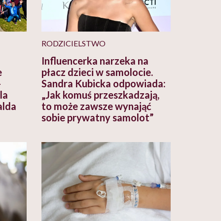
RODZICIELSTWO
Influencerka narzeka na
e
płacz dzieci w samolocie.
–
Sandra Kubicka odpowiada:
la
„Jak komuś przeszkadzają,
lda
to może zawsze wynająć
sobie prywatny samolot”