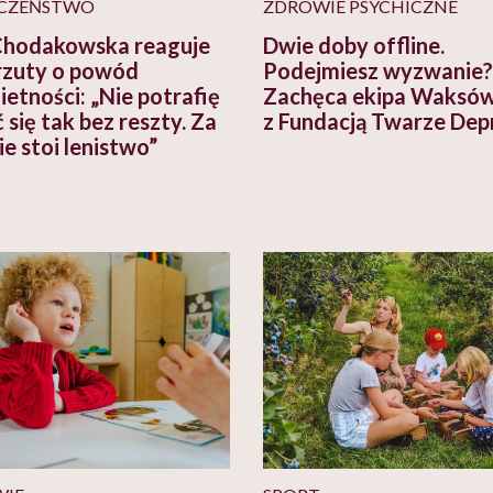
CZEŃSTWO
ZDROWIE PSYCHICZNE
hodakowska reaguje
Dwie doby offline.
rzuty o powód
Podejmiesz wyzwanie?
ietności: „Nie potrafię
Zachęca ekipa Waksó
 się tak bez reszty. Za
z Fundacją Twarze Depr
e stoi lenistwo”