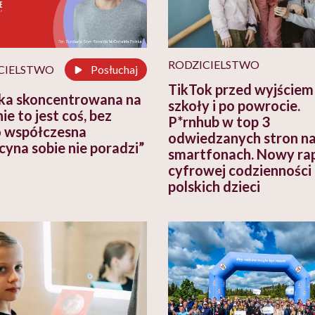
RODZICIELSTWO
CIELSTWO
Posłuchaj
TikTok przed wyjściem
ka skoncentrowana na
szkoły i po powrocie.
ie to jest coś, bez
P*rnhub w top 3
 współczesna
odwiedzanych stron n
yna sobie nie poradzi”
smartfonach. Nowy ra
cyfrowej codzienności
polskich dzieci