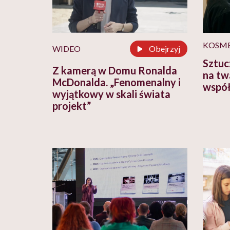
KOSME
WIDEO
Obejrzyj
Sztucz
Z kamerą w Domu Ronalda
na twa
McDonalda. „Fenomenalny i
współ
wyjątkowy w skali świata
projekt”