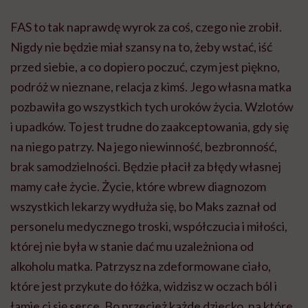
FAS to tak naprawdę wyrok za coś, czego nie zrobił.
Nigdy nie będzie miał szansy na to, żeby wstać, iść
przed siebie, a co dopiero poczuć, czym jest piękno,
podróż w nieznane, relacja z kimś. Jego własna matka
pozbawiła go wszystkich tych uroków życia. Wzlotów
i upadków. To jest trudne do zaakceptowania, gdy się
na niego patrzy. Na jego niewinność, bezbronność,
brak samodzielności. Będzie płacił za błędy własnej
mamy całe życie. Życie, które wbrew diagnozom
wszystkich lekarzy wydłuża się, bo Maks zaznał od
personelu medycznego troski, współczucia i miłości,
której nie była w stanie dać mu uzależniona od
alkoholu matka. Patrzysz na zdeformowane ciało,
które jest przykute do łóżka, widzisz w oczach ból i
łamie ci się serce. Bo przecież każde dziecko, na które