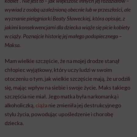
kobiet”. Nie jest to – jak większość innych jej rozdziałów –
wywiad z osobą uzależnioną obecnie lub w przeszłości, ale
wyznanie pielęgniarki Beaty Sławeckiej, która opisuje, z
jakimi konsekwencjami dla dziecka wiąże się picie kobiety
w ciąży. Poznajcie historię jej małego podopiecznego –
Maksa.
Mam wielkie szczęście, że na mojej drodze stanął
chłopiec wyjątkowy, który uczy ludzi w swoim
otoczeniu o tym, jak wielkie szczęście mają, że urodzili
się, mając wpływ na siebie i swoje życie. Maks takiego
szczęścia nie miał. Jego matka była narkomanką i
alkoholiczką,
ciąża
nie zmieniła jej destrukcyjnego
stylu życia, powodując upośledzenie i chorobę
dziecka.