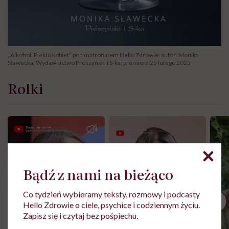
„Alkohol. Piekło kobiet” pod matronatem Hello Zdrowie, autor: Monika
Sławecka, Wydawnictwo Prószyński i S-ka, premiera 25 lutego 2025
Rolki
Bądź z nami na bieżąco
Co tydzień wybieramy teksty, rozmowy i podcasty
Hello Zdrowie o ciele, psychice i codziennym życiu.
Zapisz się i czytaj bez pośpiechu.