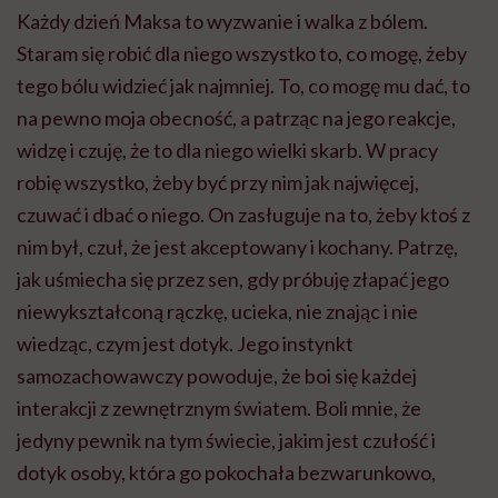
Każdy dzień Maksa to wyzwanie i walka z bólem.
Staram się robić dla niego wszystko to, co mogę, żeby
tego bólu widzieć jak najmniej. To, co mogę mu dać, to
na pewno moja obecność, a patrząc na jego reakcje,
widzę i czuję, że to dla niego wielki skarb. W pracy
robię wszystko, żeby być przy nim jak najwięcej,
czuwać i dbać o niego. On zasługuje na to, żeby ktoś z
nim był, czuł, że jest akceptowany i kochany. Patrzę,
jak uśmiecha się przez sen, gdy próbuję złapać jego
niewykształconą rączkę, ucieka, nie znając i nie
wiedząc, czym jest dotyk. Jego instynkt
samozachowawczy powoduje, że boi się każdej
interakcji z zewnętrznym światem. Boli mnie, że
jedyny pewnik na tym świecie, jakim jest czułość i
dotyk osoby, która go pokochała bezwarunkowo,