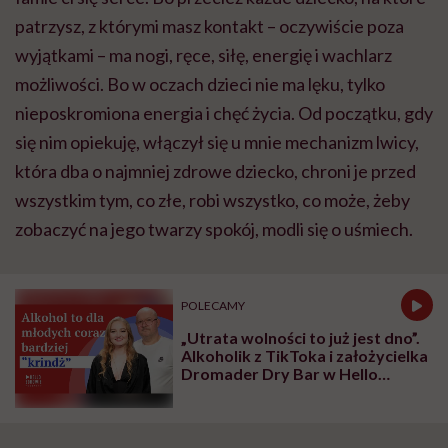
patrzysz, z którymi masz kontakt – oczywiście poza
wyjątkami – ma nogi, ręce, siłę, energię i wachlarz
możliwości. Bo w oczach dzieci nie ma lęku, tylko
nieposkromiona energia i chęć życia. Od początku, gdy
się nim opiekuję, włączył się u mnie mechanizm lwicy,
która dba o najmniej zdrowe dziecko, chroni je przed
wszystkim tym, co złe, robi wszystko, co może, żeby
zobaczyć na jego twarzy spokój, modli się o uśmiech.
POLECAMY
„Utrata wolności to już jest dno”.
Alkoholik z TikToka i założycielka
Dromader Dry Bar w Hello
Zdrowie Podcasty