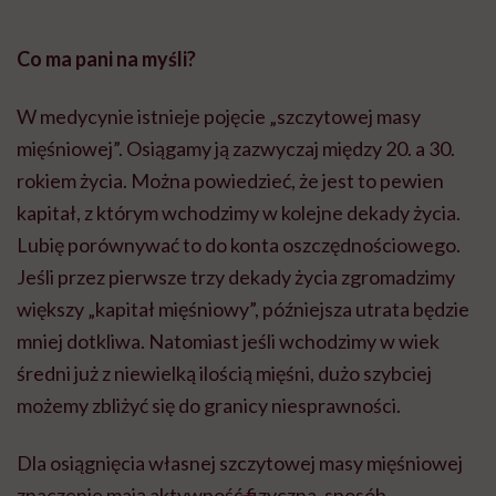
Co ma pani na myśli?
W medycynie istnieje pojęcie „szczytowej masy
mięśniowej”. Osiągamy ją zazwyczaj między 20. a 30.
rokiem życia. Można powiedzieć, że jest to pewien
kapitał, z którym wchodzimy w kolejne dekady życia.
Lubię porównywać to do konta oszczędnościowego.
Jeśli przez pierwsze trzy dekady życia zgromadzimy
większy „kapitał mięśniowy”, późniejsza utrata będzie
mniej dotkliwa. Natomiast jeśli wchodzimy w wiek
średni już z niewielką ilością mięśni, dużo szybciej
możemy zbliżyć się do granicy niesprawności.
Dla osiągnięcia własnej szczytowej masy mięśniowej
znaczenie mają aktywność fizyczna, sposób