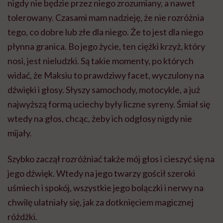
nigdy nie będzie przez niego zrozumiany, a nawet
tolerowany. Czasami mam nadzieję, że nie rozróżnia
tego, co dobre lub złe dla niego. Że to jest dla niego
płynna granica. Bo jego życie, ten ciężki krzyż, który
nosi, jest nieludzki. Są takie momenty, po których
widać, że Maksiu to prawdziwy facet, wyczulony na
dźwięki i głosy. Słyszy samochody, motocykle, a już
najwyższą formą uciechy były liczne syreny. Śmiał się
wtedy na głos, chcąc, żeby ich odgłosy nigdy nie
mijały.
Szybko zaczął rozróżniać także mój głos i cieszyć się na
jego dźwięk. Wtedy na jego twarzy gościł szeroki
uśmiech i spokój, wszystkie jego bolączki i nerwy na
chwilę ulatniały się, jak za dotknięciem magicznej
różdżki.