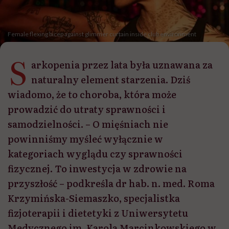
Female flexing bicep against glimmer curtain inside club environment
S
arkopenia przez lata była uznawana za
naturalny element starzenia. Dziś
wiadomo, że to choroba, która może
prowadzić do utraty sprawności i
samodzielności. – O mięśniach nie
powinniśmy myśleć wyłącznie w
kategoriach wyglądu czy sprawności
fizycznej. To inwestycja w zdrowie na
przyszłość – podkreśla dr hab. n. med. Roma
Krzymińska-Siemaszko, specjalistka
fizjoterapii i dietetyki z Uniwersytetu
Medycznego im. Karola Marcinkowskiego w