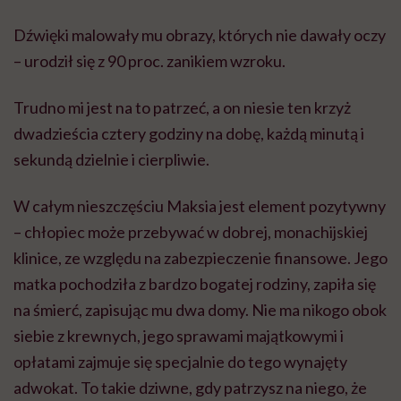
Dźwięki malowały mu obrazy, których nie dawały oczy
– urodził się z 90 proc. zanikiem wzroku.
Trudno mi jest na to patrzeć, a on niesie ten krzyż
dwadzieścia cztery godziny na dobę, każdą minutą i
sekundą dzielnie i cierpliwie.
W całym nieszczęściu Maksia jest element pozytywny
– chłopiec może przebywać w dobrej, monachijskiej
klinice, ze względu na zabezpieczenie finansowe. Jego
matka pochodziła z bardzo bogatej rodziny, zapiła się
na śmierć, zapisując mu dwa domy. Nie ma nikogo obok
siebie z krewnych, jego sprawami majątkowymi i
opłatami zajmuje się specjalnie do tego wynajęty
adwokat. To takie dziwne, gdy patrzysz na niego, że