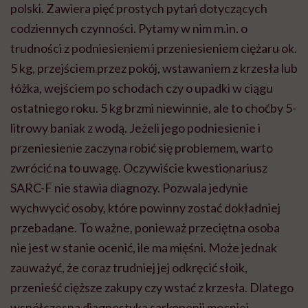
polski. Zawiera pięć prostych pytań dotyczących
codziennych czynności. Pytamy w nim m.in. o
trudności z podniesieniem i przeniesieniem ciężaru ok.
5 kg, przejściem przez pokój, wstawaniem z krzesła lub
łóżka, wejściem po schodach czy o upadki w ciągu
ostatniego roku. 5 kg brzmi niewinnie, ale to choćby 5-
litrowy baniak z wodą. Jeżeli jego podniesienie i
przeniesienie zaczyna robić się problemem, warto
zwrócić na to uwagę. Oczywiście kwestionariusz
SARC-F nie stawia diagnozy. Pozwala jedynie
wychwycić osoby, które powinny zostać dokładniej
przebadane. To ważne, ponieważ przeciętna osoba
nie jest w stanie ocenić, ile ma mięśni. Może jednak
zauważyć, że coraz trudniej jej odkręcić słoik,
przenieść cięższe zakupy czy wstać z krzesła. Dlatego
współczesna diagnostyka sarkopenii mocniej