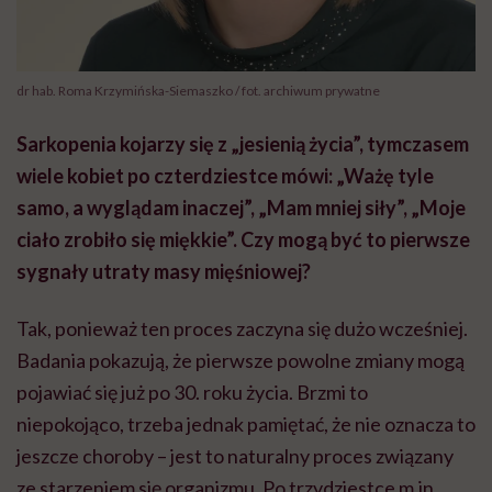
dr hab. Roma Krzymińska-Siemaszko / fot. archiwum prywatne
Sarkopenia kojarzy się z „jesienią życia”, tymczasem
wiele kobiet po czterdziestce mówi: „Ważę tyle
samo, a wyglądam inaczej”, „Mam mniej siły”, „Moje
ciało zrobiło się miękkie”. Czy mogą być to pierwsze
sygnały utraty masy mięśniowej?
Tak, ponieważ ten proces zaczyna się dużo wcześniej.
Badania pokazują, że pierwsze powolne zmiany mogą
pojawiać się już po 30. roku życia. Brzmi to
niepokojąco, trzeba jednak pamiętać, że nie oznacza to
jeszcze choroby – jest to naturalny proces związany
ze starzeniem się organizmu. Po trzydziestce m.in.