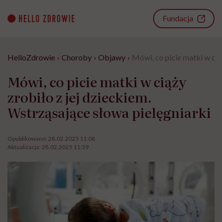
Go
to
Fundacja
content
HelloZdrowie
›
Choroby
›
Objawy
›
Mówi, co picie matki w cią
Mówi, co picie matki w ciąży
zrobiło z jej dzieckiem.
Wstrząsające słowa pielęgniarki
Opublikowano:
28.02.2025 11:08
Aktualizacja:
28.02.2025 11:39