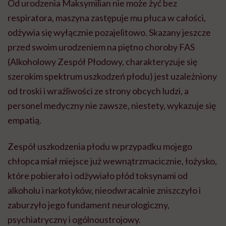
Od urodzenia Maksymilian nie może żyć bez
respiratora, maszyna zastępuje mu płuca w całości,
odżywia się wyłącznie pozajelitowo. Skazany jeszcze
przed swoim urodzeniem na piętno choroby FAS
(Alkoholowy Zespół Płodowy, charakteryzuje się
szerokim spektrum uszkodzeń płodu) jest uzależniony
od troski i wrażliwości ze strony obcych ludzi, a
personel medyczny nie zawsze, niestety, wykazuje się
empatią.
Zespół uszkodzenia płodu w przypadku mojego
chłopca miał miejsce już wewnątrzmacicznie, łożysko,
które pobierało i odżywiało płód toksynami od
alkoholu i narkotyków, nieodwracalnie zniszczyło i
zaburzyło jego fundament neurologiczny,
psychiatryczny i ogólnoustrojowy.