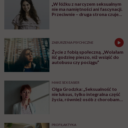
„W łóżku z narcyzem seksualnym
nie ma namiętności ani fascynacji.
Przeciwnie – druga strona czuje
się użyta” – mówi seksuolożka
Monika Kaszuba
ZABURZENIA PSYCHICZNE
Życie z fobią społeczną. „Wolałam
iść godzinę pieszo, niż wsiąść do
autobusu czy pociągu”
MAKE SEX EASIER
Olga Grodzka: „Seksualność to
nie luksus, tylko integralna część
życia, również osób z chorobami
psychicznymi”
PROFILAKTYKA