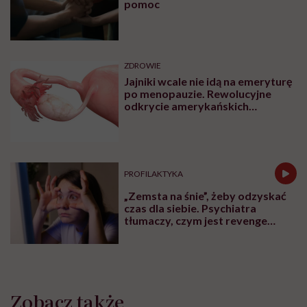
pomoc
ZDROWIE
Jajniki wcale nie idą na emeryturę
po menopauzie. Rewolucyjne
odkrycie amerykańskich
naukowców
PROFILAKTYKA
„Zemsta na śnie”, żeby odzyskać
czas dla siebie. Psychiatra
tłumaczy, czym jest revenge
bedtime procrastination
Zobacz także