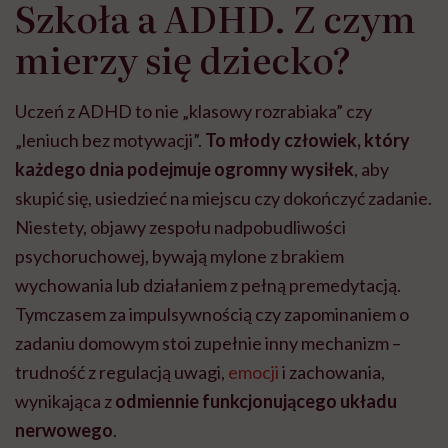
Szkoła a ADHD. Z czym
mierzy się dziecko?
Uczeń z ADHD to nie „klasowy rozrabiaka” czy
„leniuch bez motywacji”.
To młody człowiek, który
każdego dnia podejmuje ogromny wysiłek
,
aby
skupić się, usiedzieć na miejscu czy dokończyć zadanie.
Niestety, objawy zespołu nadpobudliwości
psychoruchowej, bywają mylone z brakiem
wychowania lub działaniem z pełną premedytacją.
Tymczasem za impulsywnością czy zapominaniem o
zadaniu domowym stoi zupełnie inny mechanizm –
trudność z regulacją uwagi,
emocji
i zachowania,
wynikająca z
odmiennie funkcjonującego układu
nerwowego
.