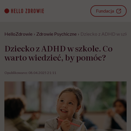
Go
to
Fundacja
content
HelloZdrowie
›
Zdrowie Psychiczne
›
Dziecko z ADHD w szkole
Dziecko z ADHD w szkole. Co
warto wiedzieć, by pomóc?
Opublikowano:
08.04.2025 21:11