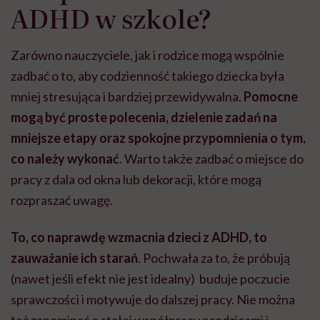
ADHD w szkole?
Zarówno nauczyciele, jak i rodzice mogą wspólnie
zadbać o to, aby codzienność takiego dziecka była
mniej stresująca i bardziej przewidywalna.
Pomocne
mogą być
proste polecenia, dzielenie zadań na
mniejsze etapy oraz spokojne przypomnienia
o tym,
co należy wykonać
. Warto także zadbać o miejsce do
pracy z dala od okna lub dekoracji, które mogą
rozpraszać uwagę.
To, co naprawdę wzmacnia dzieci z ADHD, to
zauważanie ich starań
. Pochwała za to, że próbują
(nawet jeśli efekt nie jest idealny) buduje poczucie
sprawczości i motywuje do dalszej pracy. Nie można
też zapominać o stałej współpracy z rodzicami i