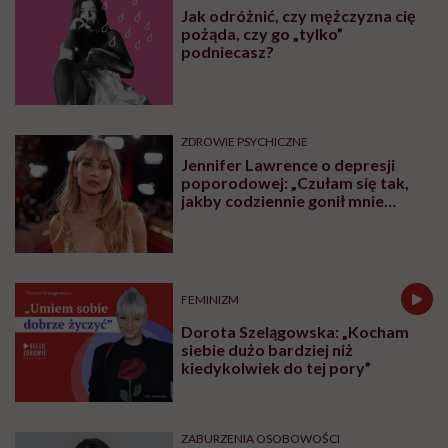
Jak odróżnić, czy mężczyzna cię
pożąda, czy go „tylko”
podniecasz?
ZDROWIE PSYCHICZNE
Jennifer Lawrence o depresji
poporodowej: „Czułam się tak,
jakby codziennie gonił mnie
tygrys”
FEMINIZM
Dorota Szelągowska: „Kocham
siebie dużo bardziej niż
kiedykolwiek do tej pory”
ZABURZENIA OSOBOWOŚCI