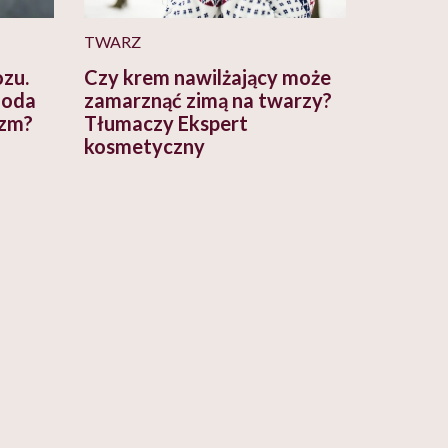
TWARZ
ozu.
Czy krem nawilżający może
goda
zamarznąć zimą na twarzy?
izm?
Tłumaczy Ekspert
kosmetyczny