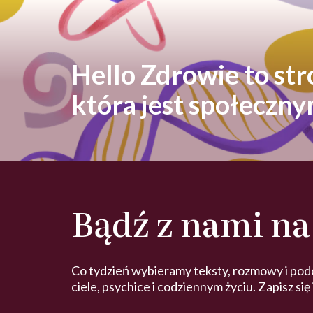
Hello Zdrowie to st
która jest społeczn
Bądź z nami na
Co tydzień wybieramy teksty, rozmowy i pod
ciele, psychice i codziennym życiu. Zapisz się