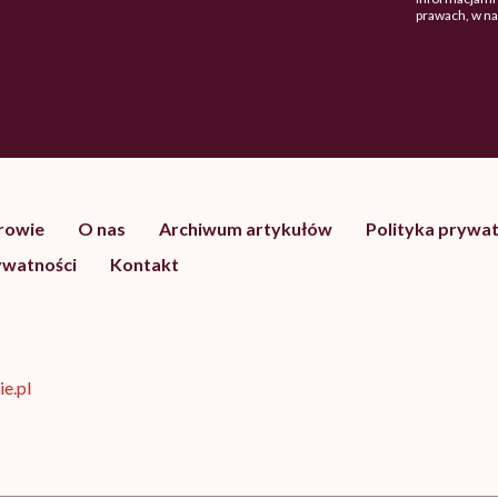
prawach, w n
drowie
O nas
Archiwum artykułów
Polityka prywat
ywatności
Kontakt
e.pl