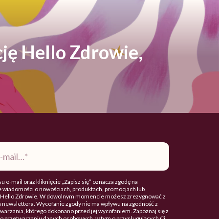
ję Hello Zdrowie,
u e-mail oraz kliknięcie „Zapisz się” oznacza zgodę na
 wiadomości o nowościach, produktach, promocjach lub
. Hello Zdrowie. W dowolnym momencie możesz zrezygnować z
 newslettera. Wycofanie zgody nie ma wpływu na zgodność z
arzania, którego dokonano przed jej wycofaniem. Zapoznaj się z
o przetwarzaniu danych osobowych, w tym o przysługujących Ci