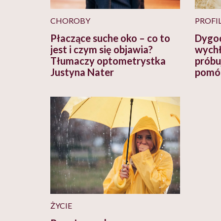
CHOROBY
PROFI
Płaczące suche oko – co to
Dygoc
jest i czym się objawia?
wychł
Tłumaczy optometrystka
próbu
Justyna Nater
pomó
ŻYCIE