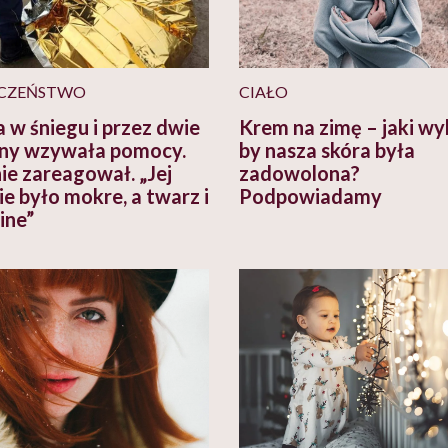
CZEŃSTWO
CIAŁO
a w śniegu i przez dwie
Krem na zimę – jaki wy
ny wzywała pomocy.
by nasza skóra była
nie zareagował. „Jej
zadowolona?
ie było mokre, a twarz i
Podpowiadamy
ine”