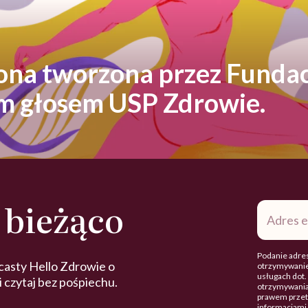
rona tworzona przez Fundac
ym głosem USP Zdrowie.
 bieżąco
Adres
e-
mail
*
Podanie adres
casty Hello Zdrowie o
otrzymywanie
usługach dot
 i czytaj bez pośpiechu.
otrzymywania
prawem przetw
informacjami 