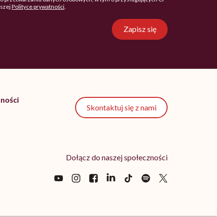
aszej
Polityce prywatności
.
Zapisz się
ności
Skontaktuj się z nami
Dołącz do naszej społeczności