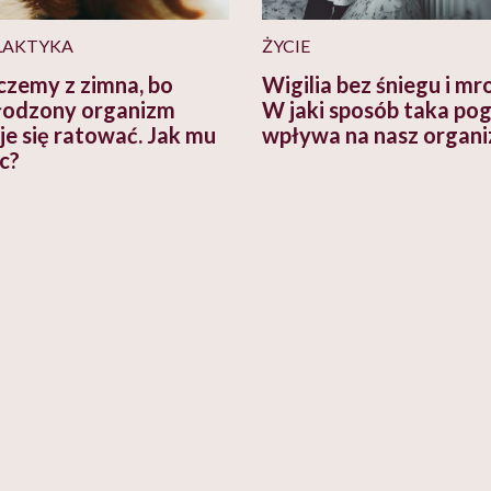
LAKTYKA
ŻYCIE
zemy z zimna, bo
Wigilia bez śniegu i mr
odzony organizm
W jaki sposób taka po
je się ratować. Jak mu
wpływa na nasz organ
c?