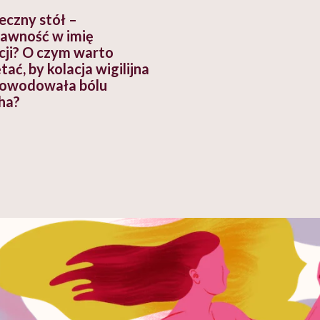
eczny stół –
rawność w imię
cji? O czym warto
ać, by kolacja wigilijna
powodowała bólu
ha?