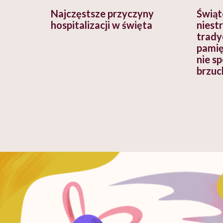
Najczęstsze przyczyny
Świąt
hospitalizacji w święta
niest
trady
pamięt
nie s
brzuc