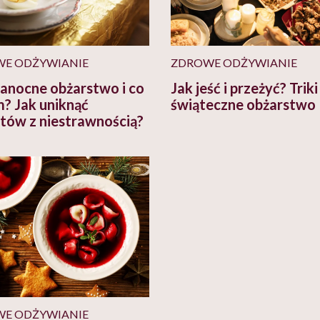
E ODŻYWIANIE
ZDROWE ODŻYWIANIE
anocne obżarstwo i co
Jak jeść i przeżyć? Triki
? Jak uniknąć
świąteczne obżarstwo
tów z niestrawnością?
E ODŻYWIANIE