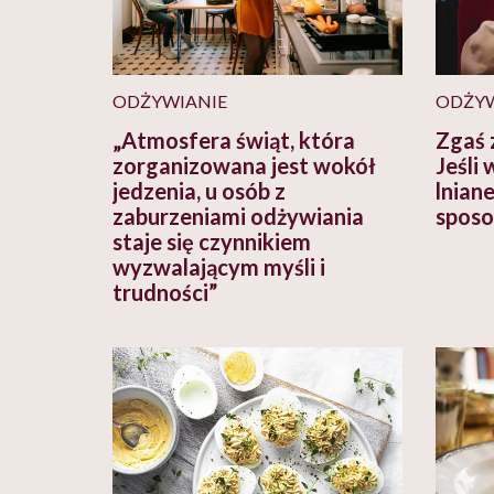
ODŻYWIANIE
ODŻYW
„Atmosfera świąt, która
Zgaś 
zorganizowana jest wokół
Jeśli
jedzenia, u osób z
lnian
zaburzeniami odżywiania
spos
staje się czynnikiem
wyzwalającym myśli i
trudności”