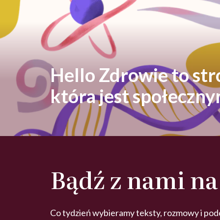
Hello Zdrowie to st
która jest społeczn
Bądź z nami na
Co tydzień wybieramy teksty, rozmowy i pod