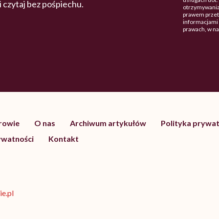
 i czytaj bez pośpiechu.
otrzymywania
prawem przetw
informacjami 
prawach, w n
drowie
O nas
Archiwum artykułów
Polityka prywat
ywatności
Kontakt
e.pl