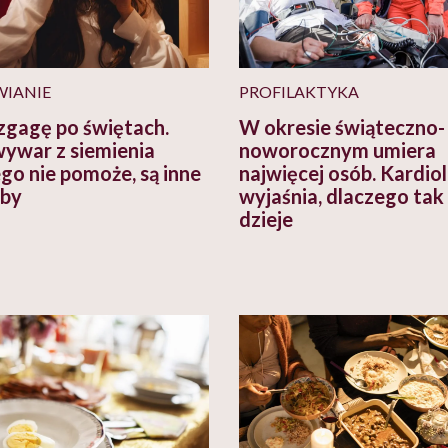
IANIE
PROFILAKTYKA
zgagę po świętach.
W okresie świąteczno-
 wywar z siemienia
noworocznym umiera
ego nie pomoże, są inne
najwięcej osób. Kardio
oby
wyjaśnia, dlaczego tak 
dzieje