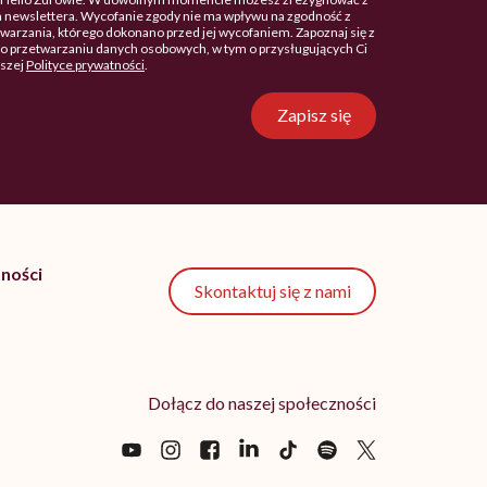
 newslettera. Wycofanie zgody nie ma wpływu na zgodność z
arzania, którego dokonano przed jej wycofaniem. Zapoznaj się z
o przetwarzaniu danych osobowych, w tym o przysługujących Ci
aszej
Polityce prywatności
.
Zapisz się
ności
Skontaktuj się z nami
Dołącz do naszej społeczności