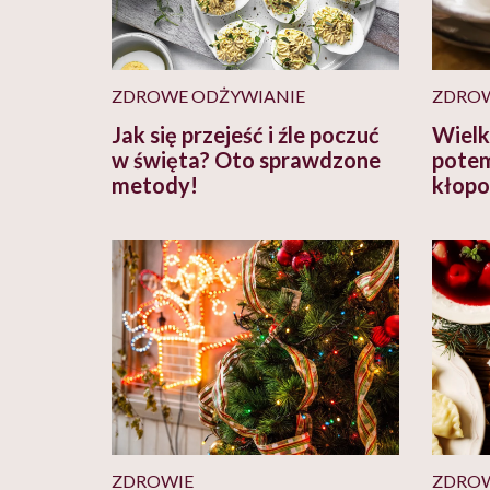
ZDROWE ODŻYWIANIE
ZDROW
Jak się przejeść i źle poczuć
Wielk
w święta? Oto sprawdzone
potem
metody!
kłopo
ZDROWIE
ZDROW