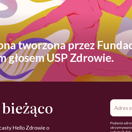
rona tworzona przez Fundac
ym głosem USP Zdrowie.
 bieżąco
Adres
e-
mail
*
Podanie adres
casty Hello Zdrowie o
otrzymywanie
usługach dot