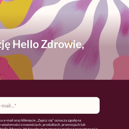
ję Hello Zdrowie,
u e-mail oraz kliknięcie „Zapisz się” oznacza zgodę na
 wiadomości o nowościach, produktach, promocjach lub
. Hello Zdrowie. W dowolnym momencie możesz zrezygnować z