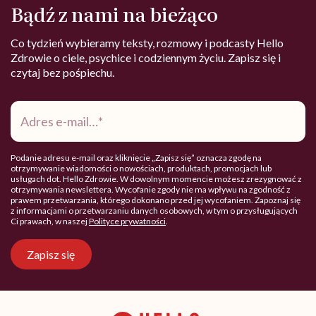
Bądź z nami na bieżąco
Co tydzień wybieramy teksty, rozmowy i podcasty Hello
Zdrowie o ciele, psychice i codziennym życiu. Zapisz się i
czytaj bez pośpiechu.
Adres
e-
mail
*
Podanie adresu e-mail oraz kliknięcie „Zapisz się” oznacza zgodę na
otrzymywanie wiadomości o nowościach, produktach, promocjach lub
usługach dot. Hello Zdrowie. W dowolnym momencie możesz zrezygnować z
otrzymywania newslettera. Wycofanie zgody nie ma wpływu na zgodność z
prawem przetwarzania, którego dokonano przed jej wycofaniem. Zapoznaj się
z informacjami o przetwarzaniu danych osobowych, w tym o przysługujących
Ci prawach, w naszej
Polityce prywatności
.
Zapisz się