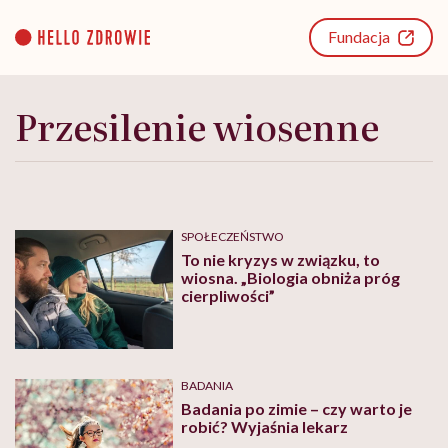
Go
to
Fundacja
content
Przesilenie wiosenne
SPOŁECZEŃSTWO
To nie kryzys w związku, to
wiosna. „Biologia obniża próg
cierpliwości”
BADANIA
Badania po zimie – czy warto je
robić? Wyjaśnia lekarz