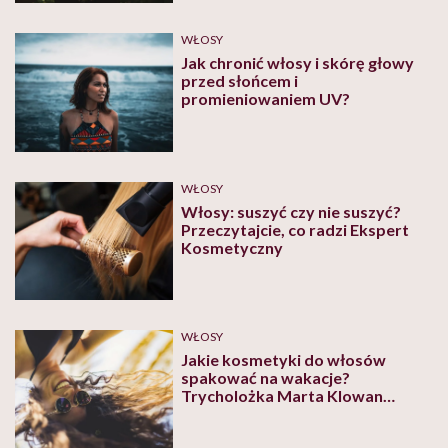
WŁOSY
Jak chronić włosy i skórę głowy
przed słońcem i
promieniowaniem UV?
WŁOSY
Włosy: suszyć czy nie suszyć?
Przeczytajcie, co radzi Ekspert
Kosmetyczny
WŁOSY
Jakie kosmetyki do włosów
spakować na wakacje?
Trycholożka Marta Klowan
przygotowała listę