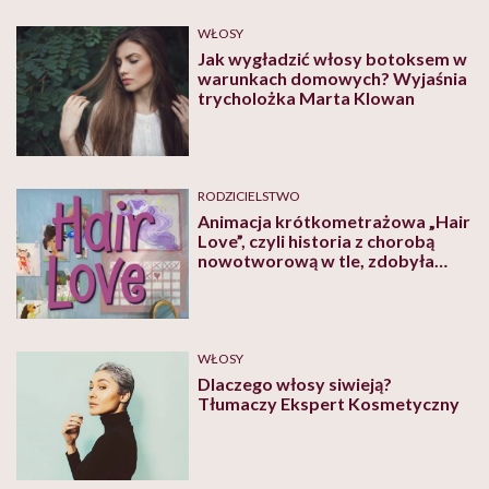
WŁOSY
Jak wygładzić włosy botoksem w
warunkach domowych? Wyjaśnia
trycholożka Marta Klowan
RODZICIELSTWO
Animacja krótkometrażowa „Hair
Love”, czyli historia z chorobą
nowotworową w tle, zdobyła
Oskara. Opowieść wzrusza do łez
WŁOSY
Dlaczego włosy siwieją?
Tłumaczy Ekspert Kosmetyczny