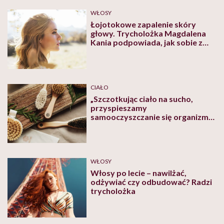
WŁOSY
Łojotokowe zapalenie skóry
głowy. Trycholożka Magdalena
Kania podpowiada, jak sobie z
nim poradzić
CIAŁO
„Szczotkując ciało na sucho,
przyspieszamy
samooczyszczanie się organizmu.
W czasie szczotkowania
wykonywany jest peeling, a z
organizmu szybko zostają
usunięte toksyny”
WŁOSY
Włosy po lecie – nawilżać,
odżywiać czy odbudować? Radzi
trycholożka