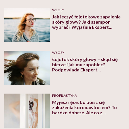
WŁOSY
Jak leczyć łojotokowe zapalenie
skóry głowy? Jaki szampon
wybrać? Wyjaśnia Ekspert
Kosmetyczny
WŁOSY
Łojotok skóry głowy – skąd się
bierze i jak mu zapobiec?
Podpowiada Ekspert
Kosmetyczny
PROFILAKTYKA
Myjesz ręce, bo boisz się
zakażenia koronawirusem? To
bardzo dobrze. Ale co z
codziennym myciem włosów?