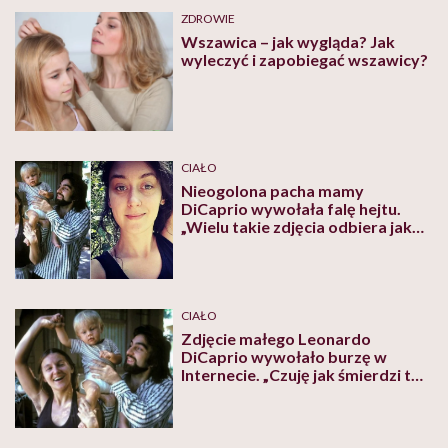
ZDROWIE
Wszawica – jak wygląda? Jak
wyleczyć i zapobiegać wszawicy?
CIAŁO
Nieogolona pacha mamy
DiCaprio wywołała falę hejtu.
„Wielu takie zdjęcia odbiera jako
zagrożenie ładu i porządku
społecznego” – mówi nam
założycielka Ciałopozytyw
CIAŁO
Zdjęcie małego Leonardo
DiCaprio wywołało burzę w
Internecie. „Czuję jak śmierdzi to
zdjęcie”