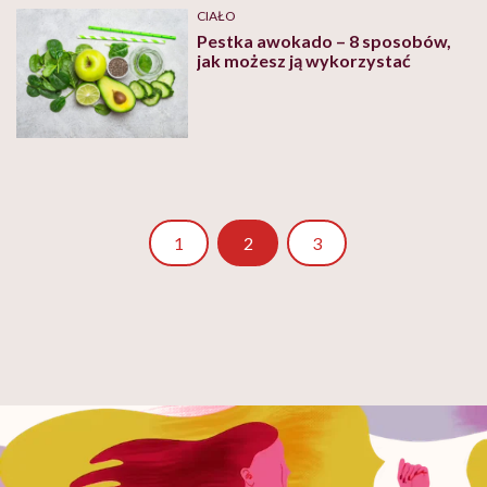
CIAŁO
Pestka awokado – 8 sposobów,
jak możesz ją wykorzystać
Strona
Strona
1
2
3