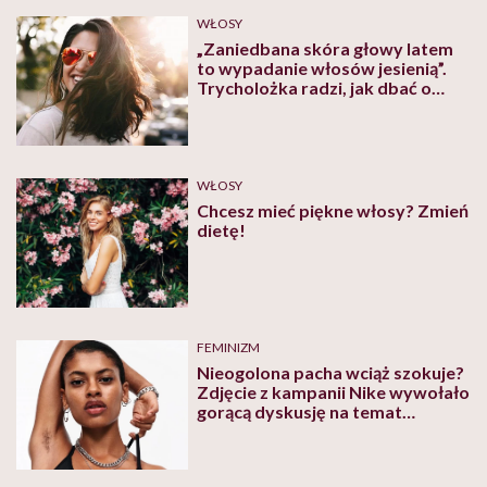
WŁOSY
„Zaniedbana skóra głowy latem
to wypadanie włosów jesienią”.
Trycholożka radzi, jak dbać o
włosy
WŁOSY
Chcesz mieć piękne włosy? Zmień
dietę!
FEMINIZM
Nieogolona pacha wciąż szokuje?
Zdjęcie z kampanii Nike wywołało
gorącą dyskusję na temat
kobiecości