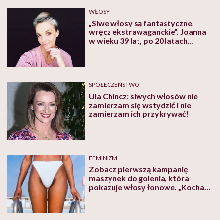
WŁOSY
„Siwe włosy są fantastyczne,
wręcz ekstrawaganckie”. Joanna
w wieku 39 lat, po 20 latach
farbowania, wróciła do
naturalnego – siwego koloru
włosów
SPOŁECZEŃSTWO
Ula Chincz: siwych włosów nie
zamierzam się wstydzić i nie
zamierzam ich przykrywać!
FEMINIZM
Zobacz pierwszą kampanię
maszynek do golenia, która
pokazuje włosy łonowe. „Kocham
to!” – piszą kobiety z całego
świata