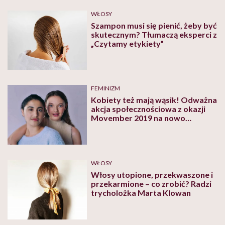
WŁOSY
Szampon musi się pienić, żeby być
skutecznym? Tłumaczą eksperci z
„Czytamy etykiety”
FEMINIZM
Kobiety też mają wąsik! Odważna
akcja społecznościowa z okazji
Movember 2019 na nowo
definiuje kobiece piękno
WŁOSY
Włosy utopione, przekwaszone i
przekarmione – co zrobić? Radzi
trycholożka Marta Klowan