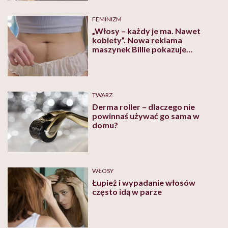
FEMINIZM
„Włosy – każdy je ma. Nawet
kobiety”. Nowa reklama
maszynek Billie pokazuje
prawdziwe kobiece, owłosione
ciała
TWARZ
Derma roller – dlaczego nie
powinnaś używać go sama w
domu?
WŁOSY
Łupież i wypadanie włosów
często idą w parze