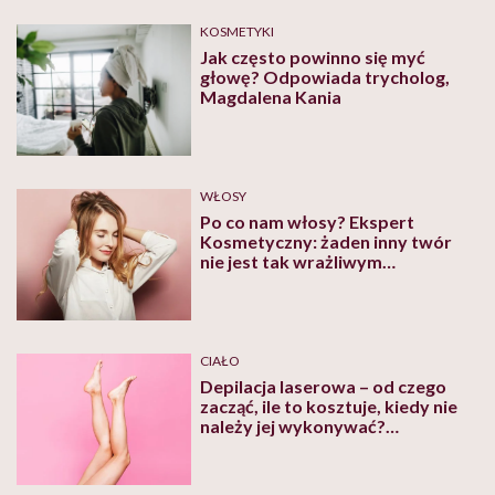
KOSMETYKI
Jak często powinno się myć
głowę? Odpowiada trycholog,
Magdalena Kania
WŁOSY
Po co nam włosy? Ekspert
Kosmetyczny: żaden inny twór
nie jest tak wrażliwym
wskaźnikiem ogólnego stanu
zdrowia, odżywiania, zatrucia jak
włosy
CIAŁO
Depilacja laserowa – od czego
zacząć, ile to kosztuje, kiedy nie
należy jej wykonywać?
Odpowiada kosmetolożka, mgr
Sylwia Gnas