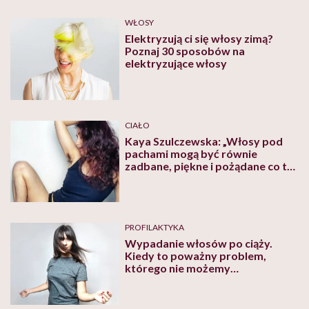
WŁOSY
Elektryzują ci się włosy zimą?
Poznaj 30 sposobów na
elektryzujące włosy
CIAŁO
Kaya Szulczewska: „Włosy pod
pachami mogą być równie
zadbane, piękne i pożądane co te
na głowie”
PROFILAKTYKA
Wypadanie włosów po ciąży.
Kiedy to poważny problem,
którego nie możemy
bagatelizować?