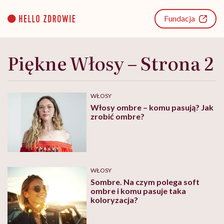
Go
to
Fundacja
content
Piękne Włosy – Strona 2
WŁOSY
Włosy ombre – komu pasują? Jak
zrobić ombre?
WŁOSY
Sombre. Na czym polega soft
ombre i komu pasuje taka
koloryzacja?