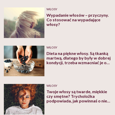
WŁOSY
Wypadanie włosów – przyczyny.
Co stosować na wypadające
włosy?
WŁOSY
Dieta na piękne włosy. Są tkanką
martwą, dlatego by były w dobrej
kondycji, trzeba wzmacniać je od
środka
WŁOSY
Twoje włosy są twarde, miękkie
czy smętne? Trycholożka
podpowiada, jak powinnaś o nie
zadbać