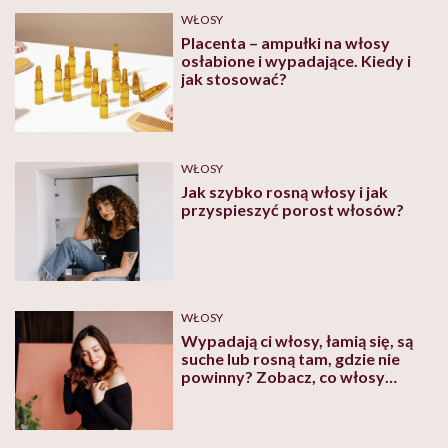
skóry głowy oraz włosów. Podczas wizyty dokona on
WŁOSY
badania skóry głowy i dobierze odpowiednią formę leczenia.
Placenta – ampułki na włosy
osłabione i wypadające. Kiedy i
jak stosować?
WŁOSY
Jak szybko rosną włosy i jak
przyspieszyć porost włosów?
WŁOSY
Wypadają ci włosy, łamią się, są
suche lub rosną tam, gdzie nie
powinny? Zobacz, co włosy
mówią o twoim zdrowiu