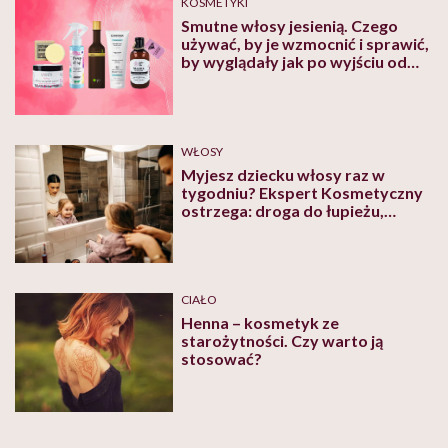
KOSMETYKI
Smutne włosy jesienią. Czego
używać, by je wzmocnić i sprawić,
by wyglądały jak po wyjściu od
fryzjera?
WŁOSY
Myjesz dziecku włosy raz w
tygodniu? Ekspert Kosmetyczny
ostrzega: droga do łupieżu,
świądu jest krótka, a
konsekwencją może być
nadmierne wypadanie
CIAŁO
Henna – kosmetyk ze
starożytności. Czy warto ją
stosować?