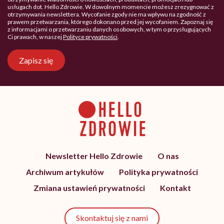
usługach dot. Hello Zdrowie. W dowolnym momencie możesz zrezygnować z
otrzymywania newslettera. Wycofanie zgody nie ma wpływu na zgodność z
prawem przetwarzania, którego dokonano przed jej wycofaniem. Zapoznaj się
z informacjami o przetwarzaniu danych osobowych, w tym o przysługujących
Ci prawach, w naszej
Polityce prywatności
.
Zapisz się
Newsletter Hello Zdrowie
O nas
Archiwum artykułów
Polityka prywatności
Zmiana ustawień prywatności
Kontakt
Skontaktuj się z nami