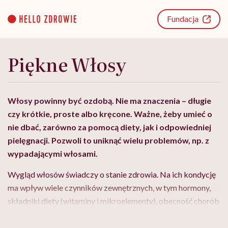
Go
to
Fundacja
content
Piękne Włosy
Włosy powinny być ozdobą. Nie ma znaczenia – długie
czy krótkie, proste albo kręcone. Ważne, żeby umieć o
nie dbać, zarówno za pomocą diety, jak i odpowiedniej
pielęgnacji. Pozwoli to uniknąć wielu problemów, np. z
wypadającymi włosami.
Wygląd włosów świadczy
o stanie zdrowia. Na ich kondycję
ma wpływ wiele czynników zewnętrznych, w tym hormony,
składniki diety (witaminy i mikroelementy), obecność chorób
oraz warunki atmosferyczne. Jak dbać o włosy, aby były
zdrowe i mocne?