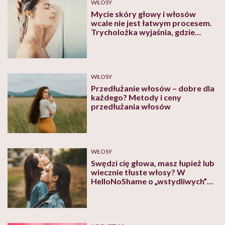
WŁOSY
Mycie skóry głowy i włosów
wcale nie jest łatwym procesem.
Trycholożka wyjaśnia, gdzie
popełniamy błąd
WŁOSY
Przedłużanie włosów – dobre dla
każdego? Metody i ceny
przedłużania włosów
WŁOSY
Swędzi cię głowa, masz łupież lub
wiecznie tłuste włosy? W
HelloNoShame o „wstydliwych”
przypadłościach związanych z
włosami rozmawiamy z trycholog
Magdaleną Kanią