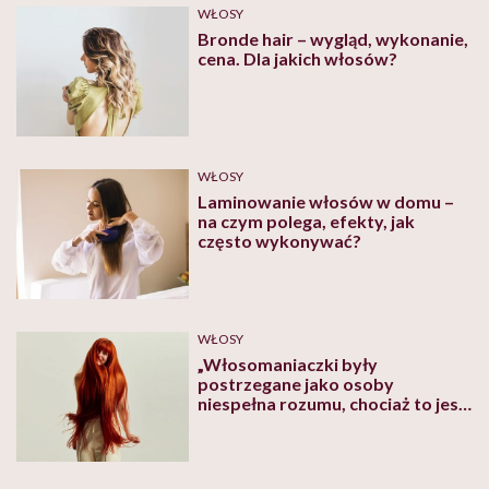
WŁOSY
Bronde hair – wygląd, wykonanie,
cena. Dla jakich włosów?
WŁOSY
Laminowanie włosów w domu –
na czym polega, efekty, jak
często wykonywać?
WŁOSY
„Włosomaniaczki były
postrzegane jako osoby
niespełna rozumu, chociaż to jest
przecież zwykłe dbanie o skórę,
na takiej samej zasadzie jak
dbamy o skórę twarzy” – mówi
Agnieszka Niedziałek