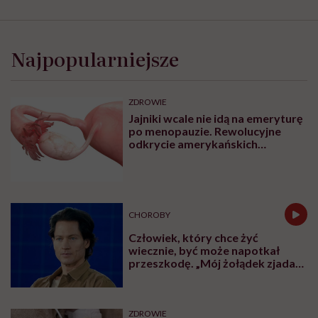
Najpopularniejsze
ZDROWIE
Jajniki wcale nie idą na emeryturę
po menopauzie. Rewolucyjne
odkrycie amerykańskich
naukowców
CHOROBY
Człowiek, który chce żyć
wiecznie, być może napotkał
przeszkodę. „Mój żołądek zjada
sam siebie”
ZDROWIE