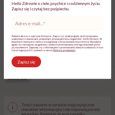
Hello Zdrowie o ciele, psychice i codziennym życiu.
Dziennikarka medyczna. Absolwentka
Zapisz się i czytaj bez pośpiechu.
polityki społecznej na Uniwersytecie
Warszawskim, interesuje się tematyką
Adres
zdrowia i medycyny
e-
mail
*
Zobacz profil
Podanie adresu e-mail oraz kliknięcie „Zapisz się” oznacza zgodę na otrzymywanie
wiadomości o nowościach, produktach, promocjach lub usługach dot. Hello Zdrowie. W
dowolnym momencie możesz zrezygnować z otrzymywania newslettera. Wycofanie
zgody nie ma wpływu na zgodność z prawem przetwarzania, którego dokonano przed
Udostępnij
jej wycofaniem. Zapoznaj się z informacjami o przetwarzaniu danych osobowych, w tym
o przysługujących Ci prawach, w naszej
Polityce prywatności
.
Zapisz się
Powiązane tematy:
Medycyna
Treści zawarte w serwisie mają wyłącznie
i
charakter informacyjny i nie stanowią porady
lekarskiej. Pamiętaj, że w przypadku