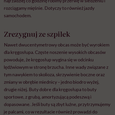
najrzadziej co godzinę robimy przerwę w siedzeniu i
rozciągamy mięśnie. Dotyczy to również jazdy
samochodem.
Zrezygnuj ze szpilek
Nawet dwucentymetrowy obcas może być wyrokiem
dla kręgosłupa. Częste noszenie wysokich obcasów
powoduje, że kręgosłup wygina się w odcinku
lędźwiowym w stronę brzucha. Inne wady związane z
tym nawykiem to skolioza, skrzywienie boczne oraz
zmiany w obrębie miednicy – jedno biodro wyżej,
drugie niżej. Buty dobre dla kręgosłupa to buty
sportowe, z grubą, amortyzującą podeszwą i
dopasowane. Jeśli buty są zbyt luźne, przytrzymujemy
je palcami, co w rezultacie również prowadzi do