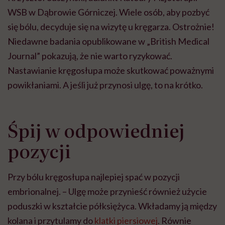
WSB w Dąbrowie Górniczej. Wiele osób, aby pozbyć
się bólu, decyduje się na wizytę u kręgarza. Ostrożnie!
Niedawne badania opublikowane w „British Medical
Journal” pokazują, że nie warto ryzykować.
Nastawianie kręgosłupa może skutkować poważnymi
powikłaniami. A jeśli już przynosi ulgę, to na krótko.
Śpij w odpowiedniej
pozycji
Przy bólu kręgosłupa najlepiej spać w pozycji
embrionalnej. – Ulgę może przynieść również użycie
poduszki w kształcie półksiężyca. Wkładamy ją między
kolana i przytulamy do
klatki piersiowej
. Równie