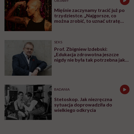
OBJAWY
Mięśnie zaczynamy tracić już po
trzydziestce. „Najgorsze, co
można zrobić, to uznać utratę
sprawności za nieunikniony
element starzenia”
SEKS
Prof. Zbigniew Izdebski:
„Edukacja zdrowotna jeszcze
nigdy nie była tak potrzebna jak
teraz, kiedy jest taki chaos
informacyjny”
BADANIA
Stetoskop. Jak niezręczna
sytuacja doprowadziła do
wielkiego odkrycia