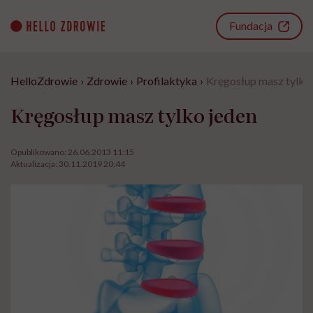
Go
to
Fundacja
content
HelloZdrowie
›
Zdrowie
›
Profilaktyka
›
Kręgosłup masz tylko
Kręgosłup masz tylko jeden
Opublikowano:
26.06.2013 11:15
Aktualizacja:
30.11.2019 20:44