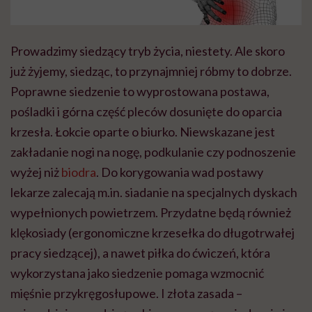
Prowadzimy siedzący tryb życia, niestety. Ale skoro
już żyjemy, siedząc, to przynajmniej róbmy to dobrze.
Poprawne siedzenie to wyprostowana postawa,
pośladki i górna część pleców dosunięte do oparcia
krzesła. Łokcie oparte o biurko. Niewskazane jest
zakładanie nogi na nogę, podkulanie czy podnoszenie
wyżej niż
biodra
. Do korygowania wad postawy
lekarze zalecają m.in. siadanie na specjalnych dyskach
wypełnionych powietrzem. Przydatne będą również
klękosiady (ergonomiczne krzesełka do długotrwałej
pracy siedzącej), a nawet piłka do ćwiczeń, która
wykorzystana jako siedzenie pomaga wzmocnić
mięśnie przykręgosłupowe. I złota zasada –