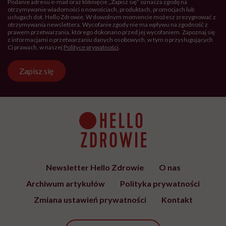
Podanie adresu e-mail oraz kliknięcie „Zapisz się” oznacza zgodę na
otrzymywanie wiadomości o nowościach, produktach, promocjach lub
usługach dot. Hello Zdrowie. W dowolnym momencie możesz zrezygnować z
otrzymywania newslettera. Wycofanie zgody nie ma wpływu na zgodność z
prawem przetwarzania, którego dokonano przed jej wycofaniem. Zapoznaj się
z informacjami o przetwarzaniu danych osobowych, w tym o przysługujących
Ci prawach, w naszej
Polityce prywatności
.
Zapisz się
Newsletter Hello Zdrowie
O nas
Archiwum artykułów
Polityka prywatności
Zmiana ustawień prywatności
Kontakt