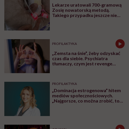
Lekarze uratowali 700-gramową
Zosię nowatorską metodą.
Takiego przypadku jeszcze nie
było
PROFILAKTYKA
„Zemsta na śnie”, żeby odzyskać
czas dla siebie. Psychiatra
tłumaczy, czym jest revenge
bedtime procrastination
PROFILAKTYKA
„Dominacja estrogenowa” hitem
mediów społecznościowych.
„Najgorsze, co można zrobić, to
leczyć modne hasło”