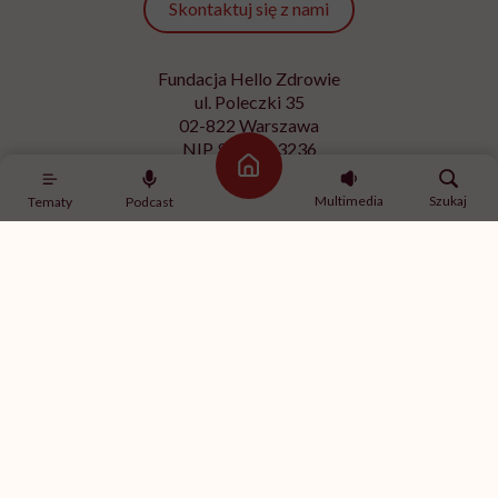
Skontaktuj się z nami
Fundacja Hello Zdrowie
ul. Poleczki 35
02-822 Warszawa
NIP 9512613236
Strona główna
Kontakt z redakcją
Multimedia
Szukaj
Tematy
Podcast
redakcja@hellozdrowie.pl
Dołącz do naszej społeczności
Właścicielem serwisu
HelloZdrowie
jest Fundacja należąca
do
USP Zdrowie sp. z o.o.
, które jest częścią
USP Group
.
Treści zawarte w serwisie HelloZdrowie mają charakter
informacyjno-edukacyjny. Jeśli potrzebujesz porady
odnośnie swojego stanu zdrowia, skonsultuj się z lekarzem