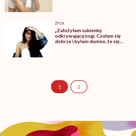
tym ukrywają”. Dlaczego dorośli i
nastolatki się samookaleczają?
ŻYCIE
„Założyłam sukienkę
odkrywającą nogi. Czułam się
dobrze i byłam dumna, że się
przełamałam. Wróciłam
uśmiechnięta”- o swojej łuszczycy
mówi Alicja
Strona
1
2