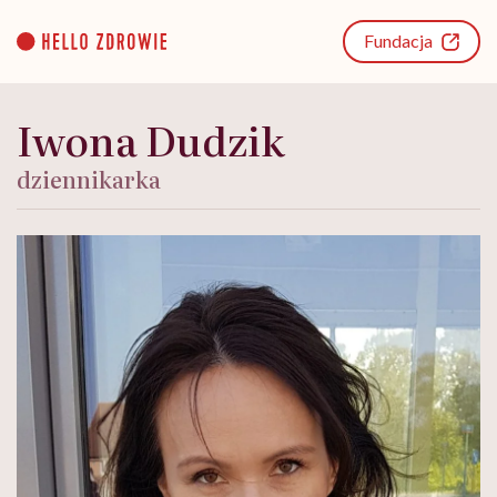
Go
to
Fundacja
content
Iwona Dudzik
dziennikarka