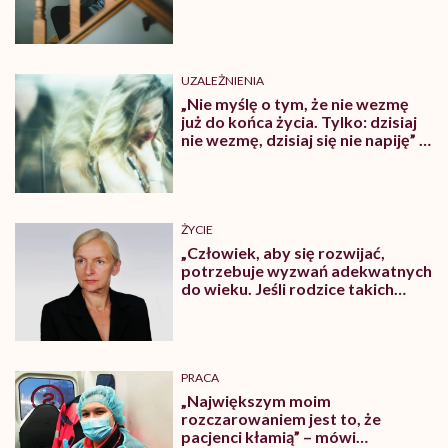
UZALEŻNIENIA
„Nie myślę o tym, że nie wezmę
już do końca życia. Tylko: dzisiaj
nie wezmę, dzisiaj się nie napiję” –
mówi 19-letnia Anna
ŻYCIE
„Człowiek, aby się rozwijać,
potrzebuje wyzwań adekwatnych
do wieku. Jeśli rodzice takich
wyzwań nie stawiają, wychowują
człowieka podatnego na
zaburzenia emocjonalne” – mówi
dr Lidia Popek o depresji wśród
dzieci
PRACA
„Największym moim
rozczarowaniem jest to, że
pacjenci kłamią” – mówi