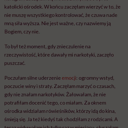
katolicki ośrodek. W końcu zaczęłam wierzyć w to, że
nie muszę wszystkiego kontrolować, że czuwa nade
mną siła wyższa. Nie jest ważne, czy nazwiemy ją
Bogiem, czy nie.
To był też moment, gdy znieczulenie na
rzeczywistość, które dawały mi narkotyki, zaczęło
puszczać.
Poczułam silne uderzenie
emocji
: ogromny wstyd,
poczucie winy i straty. Zaczęłam marzyć o czasach,
gdy nie znałam narkotyków. Żałowałam, że nie
potrafiłam docenić tego, co miałam. Za oknem
ośrodka widziałam rówieśników, którzy idą do kina,
śmieją się. Ja też kiedyś tak chodziłam z rodzicami. A
teraz widywałam ich tylko raz w miesiącu, słyszałam