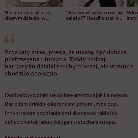
Nie móc zostać przy
"Jestem w ciąży, co mi się
Wkró
chorym dziecku w
należy?". Headhunter o
Inst
szpitalu to tortura.
zmianie pokoleniowej u
atak
"Przeszkadzać w tym
kobiet w ciąży na rynku
wars
może chyba tylko
pracy
eksp
głupota i brak
wyobraźni"
Pryskały stres, presja, że muszę być dobrze
postrzegana i lubiana. Każdy rodzaj
narkotyku działał trochę inaczej, ale w sumie
chodziło o to samo
Dostosowywałam się do towarzystwa jak kameleon.
Raz piłam drinki z koleżankami przy muzyce pop.
Innym razem pochłaniałam kilkanaście tabletek
dekstrometorfanu z kolegami i słuchałam rapu.
Skąd brałaś pieniądze?