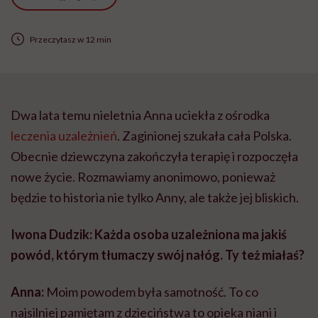
Przeczytasz w 12 min
Dwa lata temu nieletnia Anna uciekła z ośrodka
leczenia uzależnień
. Zaginionej szukała cała Polska.
Obecnie dziewczyna zakończyła terapię i rozpoczęła
nowe życie. Rozmawiamy anonimowo, ponieważ
będzie to historia nie tylko Anny, ale także jej bliskich.
Iwona Dudzik: Każda osoba uzależniona ma jakiś
powód, którym tłumaczy swój nałóg. Ty też miałaś?
Anna:
Moim powodem była samotność. To co
najsilniej pamiętam z dzieciństwa to opieka niani i