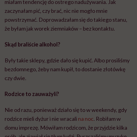
miałam tendencję do ostrego nadużywania. Jak
zaczynałam pić, czy brać, nic nie mogło mnie
powstrzymać. Doprowadzałam się do takiego stanu,
że byłam jak worek ziemniaków – bez kontaktu.
Skąd braliście alkohol?
Były takie sklepy, gdzie dało się kupić. Albo prosiliśmy
bezdomnego, żeby nam kupił, to dostanie złotówkę
czy dwie.
Rodzice to zauważyli?
Nie od razu, ponieważ działo się to w weekendy, gdy
rodzice mieli dyżur i nie wracali
na noc
. Robiłam w
domu imprezę. Mówiłam rodzicom, że przyjdzie kilka
osób, ale zjawiał się tłum ludzi. Puszczaliśmy muzykę,