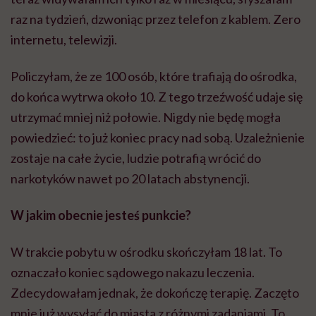
raz na tydzień, dzwoniąc przez telefon z kablem. Zero
internetu, telewizji.
Policzyłam, że ze 100 osób, które trafiają do ośrodka,
do końca wytrwa około 10. Z tego trzeźwość udaje się
utrzymać mniej niż połowie. Nigdy nie będę mogła
powiedzieć: to już koniec pracy nad sobą. Uzależnienie
zostaje na całe życie, ludzie potrafią wrócić do
narkotyków nawet po 20 latach abstynencji.
W jakim obecnie jesteś punkcie?
W trakcie pobytu w ośrodku skończyłam 18 lat. To
oznaczało koniec sądowego nakazu leczenia.
Zdecydowałam jednak, że dokończę terapię. Zaczęto
mnie już wysyłać do miasta z różnymi zadaniami. To