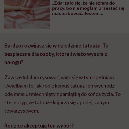
„Zdarzało się, że nie szłam do
pracy, bo nie mogłam przestać się
masturbować. Jestem
uzależniona od seksu i miłości”
Bardzo rozwijasz się w dziedzinie tatuażu. To
bezpieczne dla osoby, która świeżo wyszła z
nałogu?
Zawsze lubiłam rysować, więc się w tym spełniam.
Uwielbiam to, jak robię komuś tatuaż i on wychodzi
ode mnie uśmiechnięty z pamiątką do końca życia. To
stereotyp, że tatuaże kojarzą się z podejrzanym
towarzystwem.
Rodzice akceptują ten wybór?