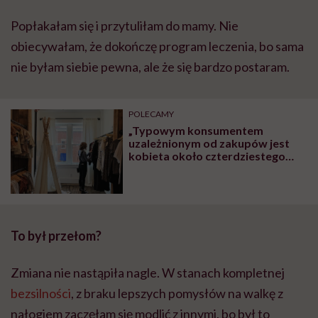
Popłakałam się i przytuliłam do mamy. Nie
obiecywałam, że dokończę program leczenia, bo sama
nie byłam siebie pewna, ale że się bardzo postaram.
POLECAMY
„Typowym konsumentem
uzależnionym od zakupów jest
kobieta około czterdziestego
roku życia”
To był przełom?
Zmiana nie nastąpiła nagle. W stanach kompletnej
bezsilności
, z braku lepszych pomysłów na walkę z
nałogiem zaczęłam się modlić z innymi, bo był to