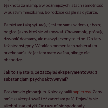
tęsknota za mamą, a w późniejszych latach samotność
w pustym mieszkaniu, bo rodzice ciągle na dyżurze.
Pamiętam taką sytuację: jestem sama w domu, słyszę
odgłos, jakby ktoś się włamywał. Chowam się, próbuję
dzwonić do mamy, ale ma wyłączony telefon. Do taty –
też niedostępny. W takich momentach nabierałam
przekonania, że jestem mało ważna, nikogo nie
obchodzę.
Jak to się stało, że zaczęłaś eksperymentować z
substancjami psychoaktywnymi?
Poszłam do gimnazjum. Koledzy palili
papierosy
. Żeby
mnie zaakceptowali też zaczęłam palić. Pojawiły się
alkohol i narkotyki. Od razu mi się spodobały.