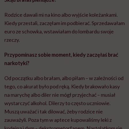
Rodzice dawali mi na kino albo wyjście koleżankami.
Kiedy przestali, zaczęłam im podbierać. Sprzedawałam
euro ze schowka, wstawiałam do lombardu swoje
rzeczy.
Przypominasz sobie moment, kiedy zaczęłaś brać
narkotyki?
Od początku albo brałam, albo piłam – w zależności od
tego, co akurat było pod ręką. Kiedy brakowało kasy
na marychę albo diler nie mógł przyjechać – musiał
wystarczyć alkohol. Dilerzy to często uczniowie.
Muszą uważać i tak dilować, żeby rodzice nie
zauważyli. Poza tym w aptece kupowaliśmy leki z
kodeiną i dxm – dekstrometorfanem. Nastolatkom się