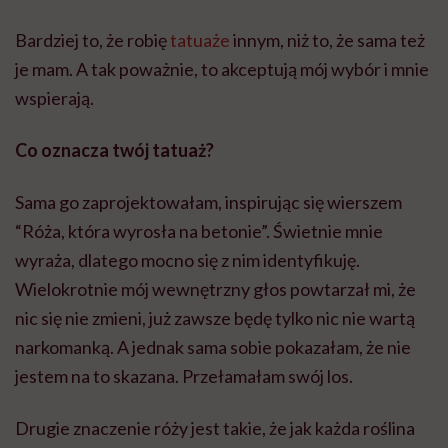
Bardziej to, że robię
tatuaże
innym, niż to, że sama też
je mam. A tak poważnie, to akceptują mój wybór i mnie
wspierają.
Co oznacza twój tatuaż?
Sama go zaprojektowałam, inspirując się wierszem
“Róża, która wyrosła na betonie”. Świetnie mnie
wyraża, dlatego mocno się z nim identyfikuję.
Wielokrotnie mój wewnętrzny głos powtarzał mi, że
nic się nie zmieni, już zawsze będę tylko nic nie wartą
narkomanką. A jednak sama sobie pokazałam, że nie
jestem na to skazana. Przełamałam swój los.
Drugie znaczenie róży jest takie, że jak każda roślina