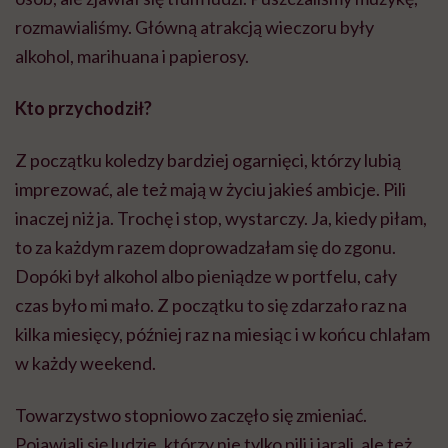
rozmawialiśmy. Główną atrakcją wieczoru były
alkohol, marihuana i papierosy.
Kto przychodził?
Z początku koledzy bardziej ogarnięci, którzy lubią
imprezować, ale też mają w życiu jakieś ambicje. Pili
inaczej niż ja. Trochę i stop, wystarczy. Ja, kiedy piłam,
to za każdym razem doprowadzałam się do zgonu.
Dopóki był alkohol albo pieniądze w portfelu, cały
czas było mi mało. Z początku to się zdarzało raz na
kilka miesięcy, później raz na miesiąc i w końcu chlałam
w każdy weekend.
Towarzystwo stopniowo zaczęło się zmieniać.
Pojawiali się ludzie, którzy nie tylko pili i jarali, ale też