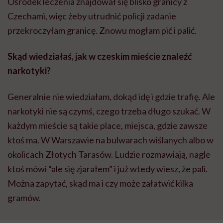
Ośrodek leczenia znajdował się blisko granicy z
Czechami, więc żeby utrudnić policji zadanie
przekroczyłam granicę. Znowu mogłam pić i palić.
Skąd wiedziałaś, jak w czeskim mieście znaleźć
narkotyki?
Generalnie nie wiedziałam, dokąd idę i gdzie trafię. Ale
narkotyki nie są czymś, czego trzeba długo szukać. W
każdym mieście są takie place, miejsca, gdzie zawsze
ktoś ma. W Warszawie na bulwarach wiślanych albo w
okolicach Złotych Tarasów. Ludzie rozmawiają, nagle
ktoś mówi “ale się zjarałem” i już wtedy wiesz, że pali.
Można zapytać, skąd ma i czy może załatwić kilka
gramów.