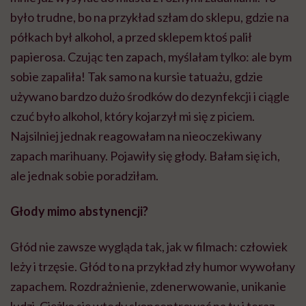
było trudne, bo na przykład szłam do sklepu, gdzie na
półkach był alkohol, a przed sklepem ktoś palił
papierosa. Czując ten zapach, myślałam tylko: ale bym
sobie zapaliła! Tak samo na kursie tatuażu, gdzie
używano bardzo dużo środków do dezynfekcji i ciągle
czuć było alkohol, który kojarzył mi się z piciem.
Najsilniej jednak reagowałam na nieoczekiwany
zapach marihuany. Pojawiły się głody. Bałam się ich,
ale jednak sobie poradziłam.
Głody mimo abstynencji?
Głód nie zawsze wygląda tak, jak w filmach: człowiek
leży i trzęsie. Głód to na przykład zły humor wywołany
zapachem. Rozdrażnienie, zdenerwowanie, unikanie