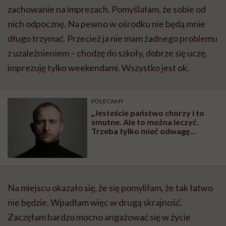
zachowanie na imprezach. Pomyślałam, że sobie od
nich odpocznę. Na pewno w ośrodku nie będą mnie
długo trzymać. Przecież ja nie mam żadnego problemu
z uzależnieniem – chodzę do szkoły, dobrze się uczę,
imprezuję tylko weekendami. Wszystko jest ok.
POLECAMY
„Jesteście państwo chorzy i to
smutne. Ale to można leczyć.
Trzeba tylko mieć odwagę
dokonać zmiany…” Borys Szyc
odważnie o swoim alkoholizmie
Na miejscu okazało się, że się pomyliłam, że tak łatwo
nie będzie. Wpadłam więc w drugą skrajność.
Zaczęłam bardzo mocno angażować się w życie