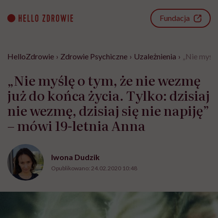
Go
to
Fundacja
content
HelloZdrowie
›
Zdrowie Psychiczne
›
Uzależnienia
›
„Nie myślę
„Nie myślę o tym, że nie wezmę
już do końca życia. Tylko: dzisiaj
nie wezmę, dzisiaj się nie napiję”
– mówi 19-letnia Anna
Iwona Dudzik
Opublikowano:
24.02.2020 10:48