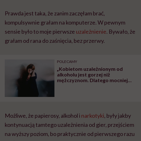
Prawda jest taka, że zanim zaczęłam brać,
kompulsywnie grałam na komputerze. W pewnym
sensie było to moje pierwsze
uzależnienie
. Bywało, że
grałam od rana do zaśnięcia, bez przerwy.
POLECAMY
„Kobietom uzależnionym od
alkoholu jest gorzej niż
mężczyznom. Dlatego mocniej
maskują swoje nałogi” – mówi
terapeuta uzależnień Michał
Świerczek
Możliwe, że papierosy, alkohol i
narkotyki
, były jakby
kontynuacją tamtego uzależnienia od gier, przejściem
na wyższy poziom, bo praktycznie od pierwszego razu