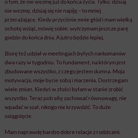
o tym, że nie wezmę już do końca życia. Tylko: dzisiaj
nie wezmę, dzisiaj się nie napiję – to mniej
przerażające. Kiedy przyciśnie mnie głód i mam wielką
ochotę wziąć, mówię sobie: wytrzymam jeszcze parę
godzin do końca dnia. A jutro będzie lepiej.
Biorę też udział w meetingach byłych narkomanów
dwa razy w tygodniu. To fundament, na którym jest
zbudowane wszystko, z czego jestem dumna. Moja
motywacja, moje bycie sobą i marzenia. Dostrzegam
wiele zmian. Kiedyś w złości byłam w stanie zrobić
wszystko. Teraz potrafię zachować równowagę, nie
wpadać w szał, nikogo nie krzywdzić. To duże
osiągnięcie.
Mam naprawdę bardzo dobre relacje z rodzicami.