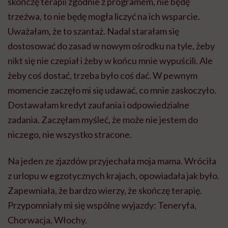
skończę terapii zgodnie z programem, nie będę
trzeźwa, to nie będę mogła liczyć na ich wsparcie.
Uważałam, że to szantaż. Nadal starałam się
dostosować do zasad w nowym ośrodku na tyle, żeby
nikt się nie czepiał i żeby w końcu mnie wypuścili. Ale
żeby coś dostać, trzeba było coś dać. W pewnym
momencie zaczęło mi się udawać, co mnie zaskoczyło.
Dostawałam kredyt zaufania i odpowiedzialne
zadania. Zaczęłam myśleć, że może nie jestem do
niczego, nie wszystko stracone.
Na jeden ze zjazdów przyjechała moja mama. Wróciła
z urlopu w egzotycznych krajach, opowiadała jak było.
Zapewniała, że bardzo wierzy, że skończę terapię.
Przypomniały mi się wspólne wyjazdy: Teneryfa,
Chorwacja, Włochy.