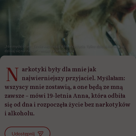
„Nie myślę o tym, że nie wezmę już do końca życia. Tylko: dzisiaj nie wezmę,
dzisiaj się nie napiję” – mówi 19-letnia Anna
N
arkotyki były dla mnie jak
najwierniejszy przyjaciel. Myślałam:
wszyscy mnie zostawią, a one będą ze mną
zawsze – mówi 19-letnia Anna, która odbiła
się od dna i rozpoczęła życie bez narkotyków
i alkoholu.
Udostępnij