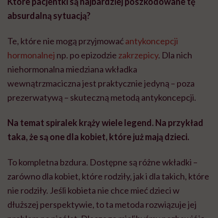
Które pacjentki są najbardziej poszkodowane tę
absurdalną sytuacją?
Te, które nie mogą przyjmować
antykoncepcji
hormonalnej
np. po epizodzie
zakrzepicy
. Dla nich
niehormonalna miedziana wkładka
wewnątrzmaciczna jest praktycznie jedyną – poza
prezerwatywą – skuteczną metodą antykoncepcji.
Na temat spiralek krąży wiele legend. Na przykład
taka, że są one dla kobiet, które już mają dzieci.
To kompletna bzdura. Dostępne są różne wkładki –
zarówno dla kobiet, które rodziły, jak i dla takich, które
nie rodziły. Jeśli kobieta nie chce mieć dzieci w
dłuższej perspektywie, to ta metoda rozwiązuje jej