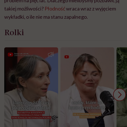
problem na pięć lat. Dlaczego mielibyśmy pozbawić ją
takiej możliwości?
Płodność
wraca wraz z wyjęciem
wykładki, o ile nie ma stanu zapalnego.
Rolki