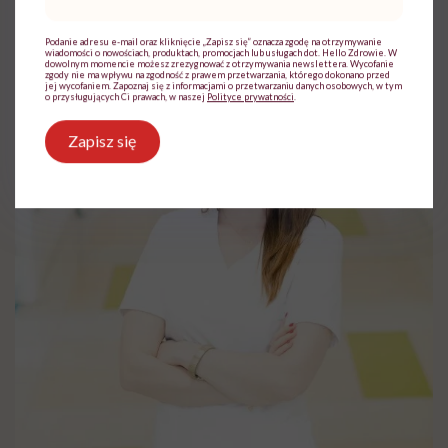
mail
*
Podanie adresu e-mail oraz kliknięcie „Zapisz się” oznacza zgodę na otrzymywanie
wiadomości o nowościach, produktach, promocjach lub usługach dot. Hello Zdrowie. W
dowolnym momencie możesz zrezygnować z otrzymywania newslettera. Wycofanie
zgody nie ma wpływu na zgodność z prawem przetwarzania, którego dokonano przed
jej wycofaniem. Zapoznaj się z informacjami o przetwarzaniu danych osobowych, w tym
o przysługujących Ci prawach, w naszej
Polityce prywatności
.
Zapisz się