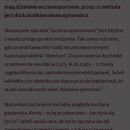
mają działanie wczesnoporonne, przez co metoda
jest dla katolików nieakceptowalna.
Nazywanie spiralek “wczesnoporonnymi” jest błędne
z medycznego punktu widzenia. Tak samo razi mnie,
gdy przedstawiciele rządu wczesnoporonnymi
nazywają tabletki “dzień po”. Do poronienia dochodzi
w momencie usunięcia
ciąży
. A do ciąży – z chwilą
zagnieżdżenia się zapłodnionej komórki jajowej. Jeżeli
wkładka czy tabletka nie dopuszcza do implantacji, to
w jaki sposób może mieć działanie poronne?
Natomiast pytanie brzmi jakie poglądy ma dana
pacjentka. Kiedy – w jej przekonaniu – zaczyna się
życie? Jeżeli uważa ona, że życie zaczyna się od
zapłodnienia komórki jajowej, czyli jeszcze przed