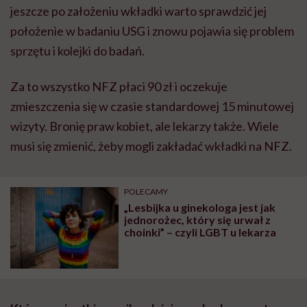
jeszcze po założeniu wkładki warto sprawdzić jej
położenie w badaniu USG i znowu pojawia się problem
sprzętu i kolejki do badań.
Za to wszystko NFZ płaci 90 zł i oczekuje
zmieszczenia się w czasie standardowej 15 minutowej
wizyty. Bronię praw kobiet, ale lekarzy także. Wiele
musi się zmienić, żeby mogli zakładać wkładki na NFZ.
POLECAMY
„Lesbijka u ginekologa jest jak
jednorożec, który się urwał z
choinki” – czyli LGBT u lekarza