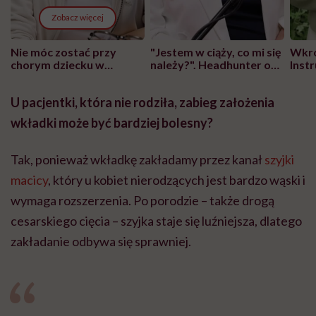
Zobacz więcej
Nie móc zostać przy
"Jestem w ciąży, co mi się
Wkró
chorym dziecku w
należy?". Headhunter o
Inst
szpitalu to tortura.
zmianie pokoleniowej u
atak
"Przeszkadzać w tym
kobiet w ciąży na rynku
wars
U pacjentki, która nie rodziła, zabieg założenia
może chyba tylko
pracy
eksp
głupota i brak
wkładki może być bardziej bolesny?
wyobraźni"
Tak, ponieważ wkładkę zakładamy przez kanał
szyjki
macicy
, który u kobiet nierodzących jest bardzo wąski i
wymaga rozszerzenia. Po porodzie – także drogą
cesarskiego cięcia – szyjka staje się luźniejsza, dlatego
zakładanie odbywa się sprawniej.