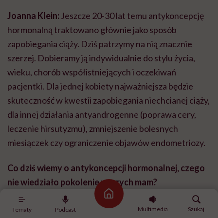
Joanna Klein:
Jeszcze 20-30 lat temu antykoncepcję
hormonalną traktowano głównie jako sposób
zapobiegania ciąży. Dziś patrzymy na nią znacznie
szerzej. Dobieramy ją indywidualnie do stylu życia,
wieku, chorób współistniejących i oczekiwań
pacjentki. Dla jednej kobiety najważniejsza będzie
skuteczność w kwestii zapobiegania niechcianej ciąży,
dla innej działania antyandrogenne (poprawa cery,
leczenie hirsutyzmu), zmniejszenie bolesnych
miesiączek czy ograniczenie objawów endometriozy.
Co dziś wiemy o antykoncepcji hormonalnej, czego
nie wiedziało pokolenie naszych mam?
Strona główna
Wiemy, że większość zdrowych kobiet może
Multimedia
Szukaj
Tematy
Podcast