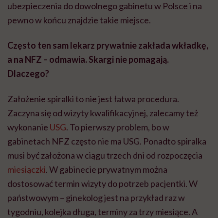
ubezpieczenia do dowolnego gabinetu w Polsce i na
pewno w końcu znajdzie takie miejsce.
Często ten sam lekarz prywatnie zakłada wkładkę,
a na NFZ – odmawia. Skargi nie pomagają.
Dlaczego?
Założenie spiralki to nie jest łatwa procedura.
Zaczyna się od wizyty kwalifikacyjnej, zalecamy też
wykonanie
USG
. To pierwszy problem, bo w
gabinetach NFZ często nie ma USG. Ponadto spiralka
musi być założona w ciągu trzech dni od rozpoczęcia
miesiączki
. W gabinecie prywatnym można
dostosować termin wizyty do potrzeb pacjentki. W
państwowym – ginekolog jest na przykład raz w
tygodniu, kolejka długa, terminy za trzy miesiące. A