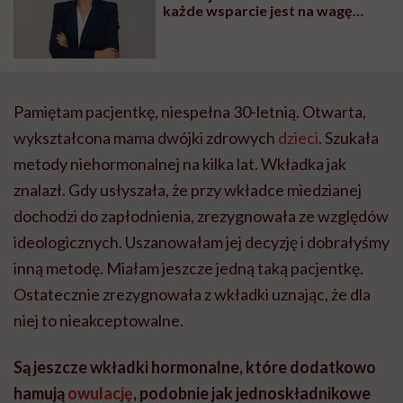
każde wsparcie jest na wagę
złota
Pamiętam pacjentkę, niespełna 30-letnią. Otwarta,
wykształcona mama dwójki zdrowych
dzieci
. Szukała
metody niehormonalnej na kilka lat. Wkładka jak
znalazł. Gdy usłyszała, że przy wkładce miedzianej
dochodzi do zapłodnienia, zrezygnowała ze względów
ideologicznych. Uszanowałam jej decyzję i dobrałyśmy
inną metodę. Miałam jeszcze jedną taką pacjentkę.
Ostatecznie zrezygnowała z wkładki uznając, że dla
niej to nieakceptowalne.
Są jeszcze wkładki hormonalne, które dodatkowo
hamują
owulację
, podobnie jak jednoskładnikowe