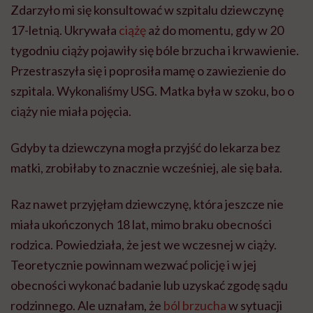
Zdarzyło mi się konsultować w szpitalu dziewczynę
17-letnią. Ukrywała
ciążę
aż do momentu, gdy w 20
tygodniu ciąży pojawiły się bóle brzucha i krwawienie.
Przestraszyła się i poprosiła mamę o zawiezienie do
szpitala. Wykonaliśmy USG. Matka była w szoku, bo o
ciąży nie miała pojęcia.
Gdyby ta dziewczyna mogła przyjść do lekarza bez
matki, zrobiłaby to znacznie wcześniej, ale się bała.
Raz nawet przyjęłam dziewczynę, która jeszcze nie
miała ukończonych 18 lat, mimo braku obecności
rodzica. Powiedziała, że jest we wczesnej w ciąży.
Teoretycznie powinnam wezwać policję i w jej
obecności wykonać badanie lub uzyskać zgodę sądu
rodzinnego. Ale uznałam, że
ból brzucha
w sytuacji