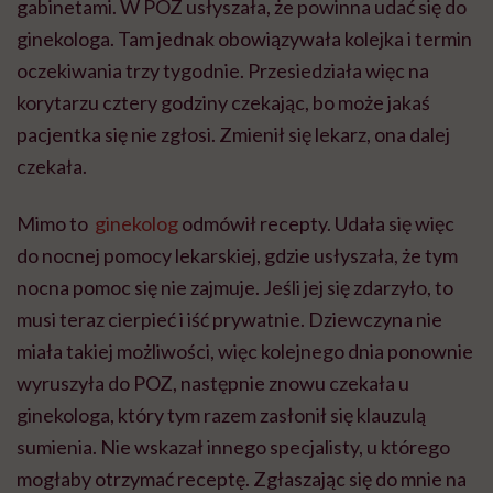
gabinetami. W POZ usłyszała, że powinna udać się do
ginekologa. Tam jednak obowiązywała kolejka i termin
oczekiwania trzy tygodnie. Przesiedziała więc na
korytarzu cztery godziny czekając, bo może jakaś
pacjentka się nie zgłosi. Zmienił się lekarz, ona dalej
czekała.
Mimo to
ginekolog
odmówił recepty. Udała się więc
do nocnej pomocy lekarskiej, gdzie usłyszała, że tym
nocna pomoc się nie zajmuje. Jeśli jej się zdarzyło, to
musi teraz cierpieć i iść prywatnie. Dziewczyna nie
miała takiej możliwości, więc kolejnego dnia ponownie
wyruszyła do POZ, następnie znowu czekała u
ginekologa, który tym razem zasłonił się klauzulą
sumienia. Nie wskazał innego specjalisty, u którego
mogłaby otrzymać receptę. Zgłaszając się do mnie na