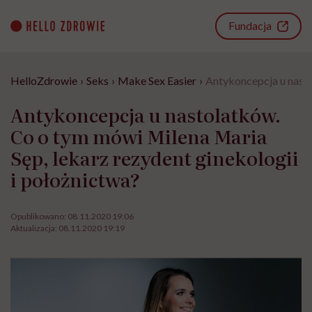
Go
to
Fundacja
content
HelloZdrowie
›
Seks
›
Make Sex Easier
›
Antykoncepcja u nasto
Antykoncepcja u nastolatków.
Co o tym mówi Milena Maria
Sęp, lekarz rezydent ginekologii
i położnictwa?
Opublikowano:
08.11.2020 19:06
Aktualizacja:
08.11.2020 19:19