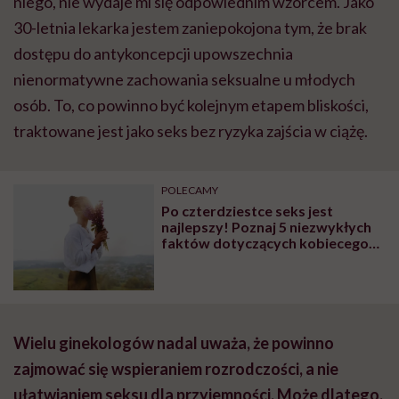
niego, nie wydaje mi się odpowiednim wzorcem. Jako
30-letnia lekarka jestem zaniepokojona tym, że brak
dostępu do antykoncepcji upowszechnia
nienormatywne zachowania seksualne u młodych
osób. To, co powinno być kolejnym etapem bliskości,
traktowane jest jako seks bez ryzyka zajścia w ciążę.
POLECAMY
Po czterdziestce seks jest
najlepszy! Poznaj 5 niezwykłych
faktów dotyczących kobiecego
ciała
Wielu ginekologów nadal uważa, że powinno
zajmować się wspieraniem rozrodczości, a nie
ułatwianiem seksu dla przyjemności. Może dlatego,