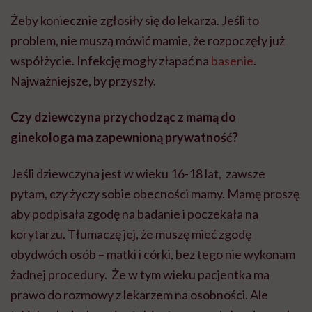
Żeby koniecznie zgłosiły się do lekarza. Jeśli to
problem, nie muszą mówić mamie, że rozpoczęły już
współżycie. Infekcję mogły złapać na
basenie
.
Najważniejsze, by przyszły.
Czy dziewczyna przychodząc z mamą do
ginekologa ma zapewnioną prywatność?
Jeśli dziewczyna jest w wieku 16-18 lat, zawsze
pytam, czy życzy sobie obecności mamy. Mamę proszę
aby podpisała zgodę na badanie i poczekała na
korytarzu. Tłumaczę jej, że muszę mieć zgodę
obydwóch osób – matki i córki, bez tego nie wykonam
żadnej procedury. Że w tym wieku pacjentka ma
prawo do rozmowy z lekarzem na osobności. Ale