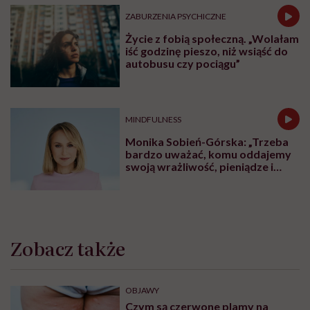
ZABURZENIA PSYCHICZNE
Życie z fobią społeczną. „Wolałam
iść godzinę pieszo, niż wsiąść do
autobusu czy pociągu”
MINDFULNESS
Monika Sobień-Górska: „Trzeba
bardzo uważać, komu oddajemy
swoją wrażliwość, pieniądze i
zaufanie”
Zobacz także
OBJAWY
Czym są czerwone plamy na