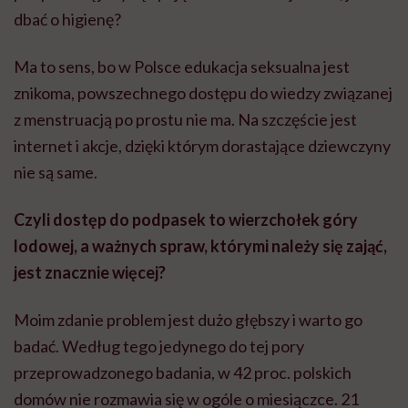
dbać o higienę?
Ma to sens, bo w Polsce edukacja seksualna jest
znikoma, powszechnego dostępu do wiedzy związanej
z menstruacją po prostu nie ma. Na szczęście jest
internet i akcje, dzięki którym dorastające dziewczyny
nie są same.
Czyli dostęp do podpasek to wierzchołek góry
lodowej, a ważnych spraw, którymi należy się zająć,
jest znacznie więcej?
Moim zdanie problem jest dużo głębszy i warto go
badać. Według tego jedynego do tej pory
przeprowadzonego badania, w 42 proc. polskich
domów nie rozmawia się w ogóle o miesiączce. 21