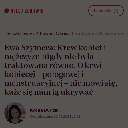
Go
to
Fundacja
content
HelloZdrowie
›
Zdrowie
›
Okres
›
Ewa Szymera: Krew kobiet i m
Ewa Szymera: Krew kobiet i
mężczyzn nigdy nie była
traktowana równo. O krwi
kobiecej – połogowej i
menstruacyjnej – nie mówi się,
każe się nam ją ukrywać
Iwona Dudzik
Opublikowano:
10.03.2021 13:53