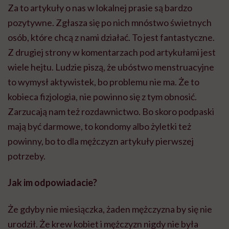
Za to artykuły o nas w lokalnej prasie są bardzo
pozytywne. Zgłasza się po nich mnóstwo świetnych
osób, które chcą z nami działać. To jest fantastyczne.
Z drugiej strony w komentarzach pod artykułami jest
wiele hejtu. Ludzie piszą, że ubóstwo menstruacyjne
to wymysł aktywistek, bo problemu nie ma. Że to
kobieca fizjologia, nie powinno się z tym obnosić.
Zarzucają nam też rozdawnictwo. Bo skoro podpaski
mają być darmowe, to kondomy albo żyletki też
powinny, bo to dla mężczyzn artykuły pierwszej
potrzeby.
Jak im odpowiadacie?
Że gdyby nie miesiączka, żaden mężczyzna by się nie
urodził. Że krew kobiet i mężczyzn nigdy nie była