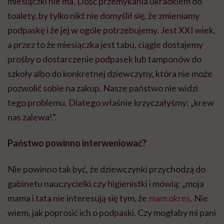
miesiączki nie ma. Dość przemykania ukradkiem do
toalety, by tylko nikt nie domyślił się, że zmieniamy
podpaskę i że jej w ogóle potrzebujemy. Jest XXI wiek,
a przez to że miesiączka jest tabu, ciągle dostajemy
prośby o dostarczenie podpasek lub tamponów do
szkoły albo do konkretnej dziewczyny, która nie może
pozwolić sobie na zakup. Nasze państwo nie widzi
tego problemu. Dlatego właśnie krzyczałyśmy: „krew
nas zalewa!”.
Państwo powinno interweniować?
Nie powinno tak być, że dziewczynki przychodzą do
gabinetu nauczycielki czy higienistki i mówią: „moja
mama i tata nie interesują się tym, że
mam okres
. Nie
wiem, jak poprosić ich o podpaski. Czy mogłaby mi pani