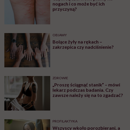
nogach i co może być ich
przyczyną?
OBJAWY
Bolące żyły na rękach –
zakrzepica czy nadciśnienie?
ZDROWIE
„Proszę ściągnąć stanik” – mówi
lekarz podczas badania. Czy
zawsze należy się na to zgadzać?
PROFILAKTYKA
Wszyscy wkoło porozbierani, a