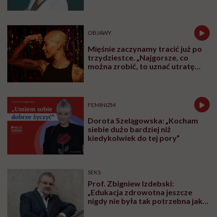
OBJAWY
Mięśnie zaczynamy tracić już po
trzydziestce. „Najgorsze, co
można zrobić, to uznać utratę
sprawności za nieunikniony
element starzenia”
FEMINIZM
Dorota Szelągowska: „Kocham
siebie dużo bardziej niż
kiedykolwiek do tej pory”
SEKS
Prof. Zbigniew Izdebski:
„Edukacja zdrowotna jeszcze
nigdy nie była tak potrzebna jak
teraz, kiedy jest taki chaos