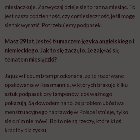
miesiączkuje. Zazwyczaj dzieje się to raz na miesiąc. To
jest nasza codzienność, czy comiesięczność, jeśli mogę
się tak wyrazić. Potrzebujemy podpasek.
Masz 29 lat, jesteś tłumaczem języka angielskiego i
niemieckiego. Jak to się zaczęło, że zajęłaś się
tematem miesiączki?
Ja już w liceum błam przekonana, że te rozerwane
opakowania w Rossmannie, w których brakuje kilku
sztuk podpasek czy tamponów, coś ważnego
pokazują. Są dowodem na to, że problem ubóstwa
menstruacyjnego naprawdę w Polsce istnieje, tylko
się o nim nie mówi. Bo to nie są rzeczy, które ktoś
kradłby dla zysku.