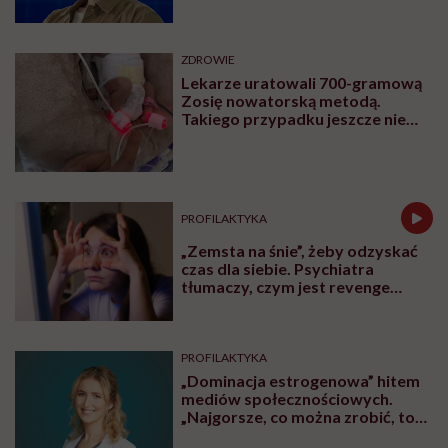
sam siebie”
ZDROWIE
Lekarze uratowali 700-gramową
Zosię nowatorską metodą.
Takiego przypadku jeszcze nie
było
PROFILAKTYKA
„Zemsta na śnie”, żeby odzyskać
czas dla siebie. Psychiatra
tłumaczy, czym jest revenge
bedtime procrastination
PROFILAKTYKA
„Dominacja estrogenowa” hitem
mediów społecznościowych.
„Najgorsze, co można zrobić, to
leczyć modne hasło”