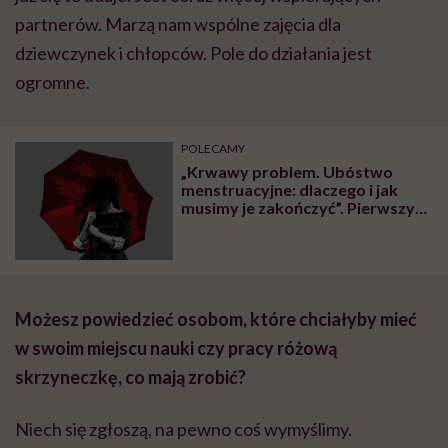
partnerów. Marzą nam wspólne zajęcia dla
dziewczynek i chłopców. Pole do działania jest
ogromne.
POLECAMY
„Krwawy problem. Ubóstwo
menstruacyjne: dlaczego i jak
musimy je zakończyć”. Pierwszy
na świecie raport dotyczący
higieny menstruacyjnej
Możesz powiedzieć osobom, które chciałyby mieć
w swoim miejscu nauki czy pracy różową
skrzyneczkę, co mają zrobić?
Niech się zgłoszą, na pewno coś wymyślimy.