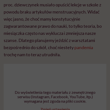
proc. dziewczynek musiało opuścić lekcje w szkole z
powodu braku artykułów menstruacyjnych. Widać
więc jasno, że choć mamy konstytucyjnie
zagwarantowane prawo do nauki, to tylko teoria, bo
miesiączka często nas wyklucza i zmniejsza nasze
szanse. Dlatego planujemy jeździć z warsztatami
bezpośrednio do szkół, choć niestety
pandemia
trochę nam to teraz utrudniła.
Do wyświetlenia tego materiału z zewnętrznego
serwisu (Instagram, Facebook, YouTube, itp.)
wymagana jest zgoda na pliki cookie.
Zmień ustawienia