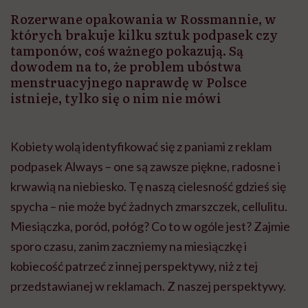
wyobraźni"
Rozerwane opakowania w Rossmannie, w
których brakuje kilku sztuk podpasek czy
tamponów, coś ważnego pokazują. Są
dowodem na to, że problem ubóstwa
menstruacyjnego naprawdę w Polsce
istnieje, tylko się o nim nie mówi
Kobiety wolą identyfikować się z paniami z reklam
podpasek Always – one są zawsze piękne, radosne i
krwawią na niebiesko. Tę naszą cielesność gdzieś się
spycha – nie może być żadnych zmarszczek, cellulitu.
Miesiączka, poród, połóg? Co to w ogóle jest? Zajmie
sporo czasu, zanim zaczniemy na miesiączkę i
kobiecość patrzeć z innej perspektywy, niż z tej
przedstawianej w reklamach. Z naszej perspektywy.