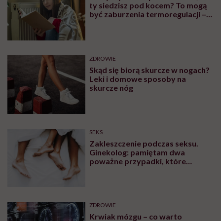
ty siedzisz pod kocem? To mogą
być zaburzenia termoregulacji –
wynikające z choroby lub złych
nawyków
ZDROWIE
Skąd się biorą skurcze w nogach?
Leki i domowe sposoby na
skurcze nóg
SEKS
Zakleszczenie podczas seksu.
Ginekolog: pamiętam dwa
poważne przypadki, które
wymagały interwencji szpitalnej
ZDROWIE
Krwiak mózgu – co warto