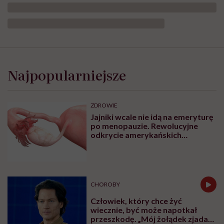
Jeśli
masz
okres,
Najpopularniejsze
bramka
bezpieczeństwa
może
zapiszczeć.
ZDROWIE
Influencerka
Jajniki wcale nie idą na emeryturę
opowiada,
po menopauzie. Rewolucyjne
co
odkrycie amerykańskich
ją
naukowców
spotkało
na
lotnisku
CHOROBY
Człowiek, który chce żyć
wiecznie, być może napotkał
przeszkodę. „Mój żołądek zjada