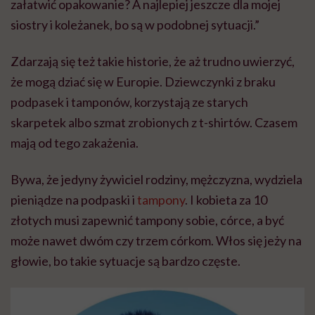
załatwić opakowanie? A najlepiej jeszcze dla mojej
siostry i koleżanek, bo są w podobnej sytuacji.”
Zdarzają się też takie historie, że aż trudno uwierzyć,
że mogą dziać się w Europie. Dziewczynki z braku
podpasek i tamponów, korzystają ze starych
skarpetek albo szmat zrobionych z t-shirtów. Czasem
mają od tego zakażenia.
Bywa, że jedyny żywiciel rodziny, mężczyzna, wydziela
pieniądze na podpaski i
tampony
. I kobieta za 10
złotych musi zapewnić tampony sobie, córce, a być
może nawet dwóm czy trzem córkom. Włos się jeży na
głowie, bo takie sytuacje są bardzo częste.