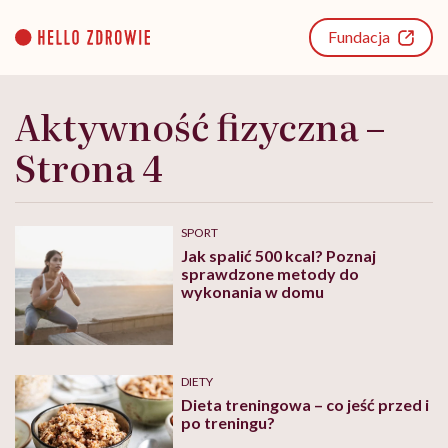
Go
to
Fundacja
content
Aktywność fizyczna –
Strona 4
SPORT
Jak spalić 500 kcal? Poznaj
sprawdzone metody do
wykonania w domu
DIETY
Dieta treningowa – co jeść przed i
po treningu?