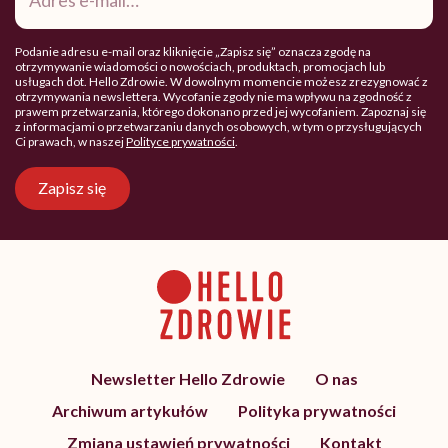
mail
*
Podanie adresu e-mail oraz kliknięcie „Zapisz się” oznacza zgodę na
otrzymywanie wiadomości o nowościach, produktach, promocjach lub
usługach dot. Hello Zdrowie. W dowolnym momencie możesz zrezygnować z
otrzymywania newslettera. Wycofanie zgody nie ma wpływu na zgodność z
prawem przetwarzania, którego dokonano przed jej wycofaniem. Zapoznaj się
z informacjami o przetwarzaniu danych osobowych, w tym o przysługujących
Ci prawach, w naszej
Polityce prywatności
.
Zapisz się
Newsletter Hello Zdrowie
O nas
Archiwum artykułów
Polityka prywatności
Zmiana ustawień prywatności
Kontakt