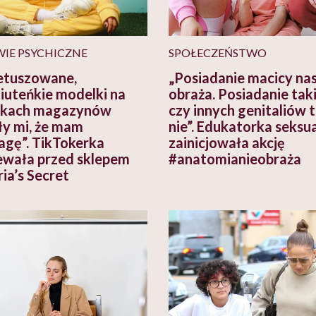
IE PSYCHICZNE
SPOŁECZEŃSTWO
etuszowane,
„Posiadanie macicy nas
iuteńkie modelki na
obraża. Posiadanie tak
dkach magazynów
czy innych genitaliów 
y mi, że mam
nie”. Edukatorka seksu
gę”. TikTokerka
zainicjowała akcję
ewała przed sklepem
#anatomianieobraża
ia’s Secret