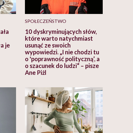
SPOŁECZEŃSTWO
wała
10 dyskryminujących słów,
które warto natychmiast
a je
usunąć ze swoich
wypowiedzi. „I nie chodzi tu
o 'poprawność polityczną’, a
o szacunek do ludzi” – pisze
Ane Piżl