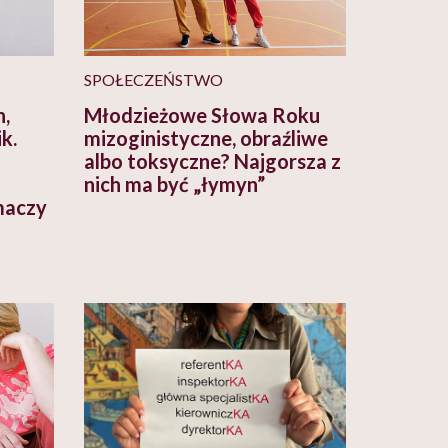
SPOŁECZEŃSTWO
n,
Młodzieżowe Słowa Roku
k.
mizoginistyczne, obraźliwe
albo toksyczne? Najgorsza z
nich ma być „łymyn”
maczy