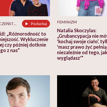
FEMINIZM
SPOŁECZEŃSTWO
Posłuchaj
Natalia Skoczylas:
iżl: „Różnorodność to
„Grubancypacja nie mó
niejszość. Wykluczenie
'kochaj swoje ciało’, tyl
ej czy później dotknie
'masz prawo żyć pełnią 
go z nas”
niezależnie od tego, ja
wyglądasz'”