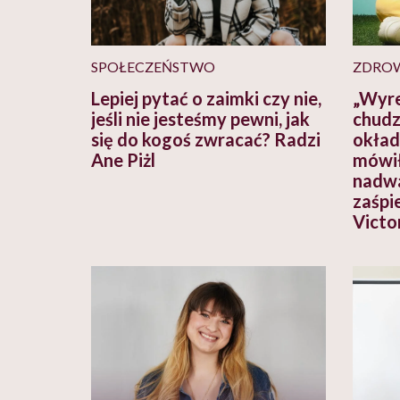
SPOŁECZEŃSTWO
ZDROW
Lepiej pytać o zaimki czy nie,
„Wyr
jeśli nie jesteśmy pewni, jak
chudz
się do kogoś zwracać? Radzi
okła
Ane Piżl
mówił
nadwa
zaśpi
Victor