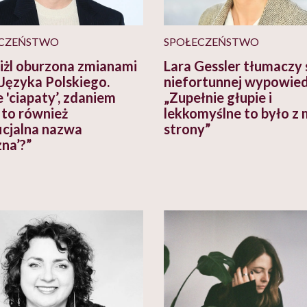
CZEŃSTWO
SPOŁECZEŃSTWO
iżl oburzona zmianami
Lara Gessler tłumaczy s
Języka Polskiego.
niefortunnej wypowied
 'ciapaty’, zdaniem
„Zupełnie głupie i
 to również
lekkomyślne to było z 
ficjalna nazwa
strony”
zna’?”