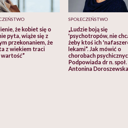
CZEŃSTWO
SPOŁECZEŃSTWO
enie, że kobiet się o
„Ludzie boją się
ie pyta, wiąże się z
'psychotropów, nie chc
ym przekonaniem, że
żeby ktoś ich 'nafasze
ta z wiekiem traci
lekami”. Jak mówić o
 wartość”
chorobach psychiczny
Podpowiada dr n. społ.
Antonina Doroszewsk