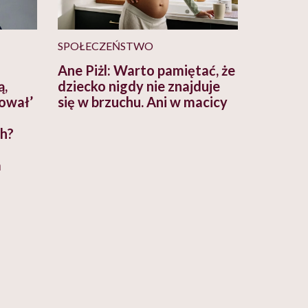
SPOŁECZEŃSTWO
Ane Piżl: Warto pamiętać, że
ą,
dziecko nigdy nie znajduje
rował’
się w brzuchu. Ani w macicy
ch?
a