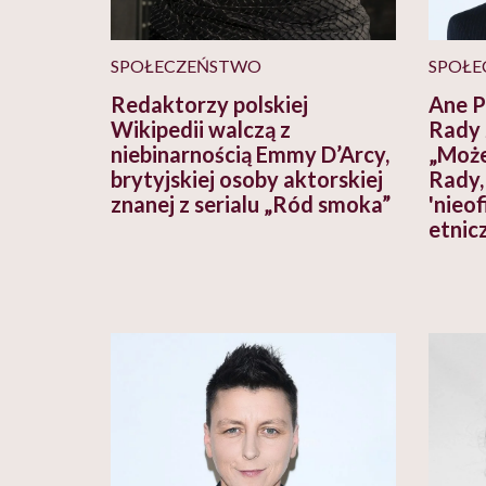
SPOŁECZEŃSTWO
SPOŁE
Redaktorzy polskiej
Ane P
Wikipedii walczą z
Rady 
niebinarnością Emmy D’Arcy,
„Może
brytyjskiej osoby aktorskiej
Rady,
znanej z serialu „Ród smoka”
'nieo
etnic