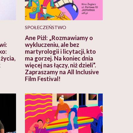
SPOŁECZEŃSTWO
Ane Piżl: „Rozmawiamy o
wi:
wykluczeniu, ale bez
ko:
martyrologii i licytacji, kto
życia,
ma gorzej. Na koniec dnia
k
więcej nas łączy, niż dzieli”.
Zapraszamy na All Inclusive
Film Festival!