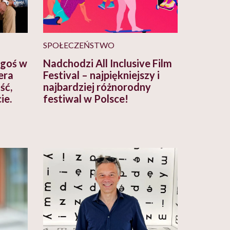
SPOŁECZEŃSTWO
ogoś w
Nadchodzi All Inclusive Film
era
Festival – najpiękniejszy i
ść,
najbardziej różnorodny
ie.
festiwal w Polsce!