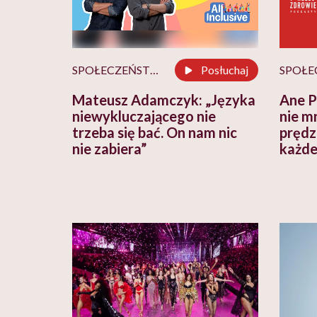
SPOŁECZEŃSTWO
Posłuchaj
Mateusz Adamczyk: „Języka
Ane P
niewykluczającego nie
nie m
trzeba się bać. On nam nic
prędz
nie zabiera”
każde