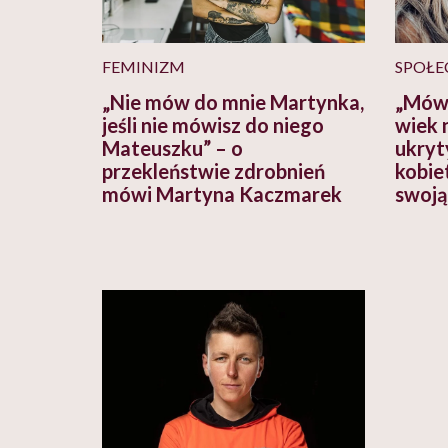
FEMINIZM
SPOŁE
„Nie mów do mnie Martynka,
„Mówi
jeśli nie mówisz do niego
wiek n
Mateuszku” – o
ukryt
przekleństwie zdrobnień
kobie
mówi Martyna Kaczmarek
swoją