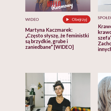
SPOŁE
WIDEO
Obejrzyj
Krawc
Martyna Kaczmarek:
krawc
„Często słyszę, że feministki
szefa’
są brzydkie, grube i
Zacho
zaniedbane” [WIDEO]
innyc