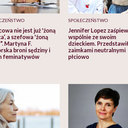
CZEŃSTWO
SPOŁECZEŃSTWO
owa nie jest już 'żoną
Jennifer Lopez zaśpie
a’, a szefowa 'żoną
wspólnie ze swoim
”. Martyna F.
dzieckiem. Przedstawił
rska broni sędziny i
zaimkami neutralnymi
h feminatywów
płciowo