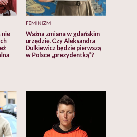
FEMINIZM
 nie
Ważna zmiana w gdańskim
ich
urzędzie. Czy Aleksandra
też
Dulkiewicz będzie pierwszą
alna
w Polsce „prezydentką”?