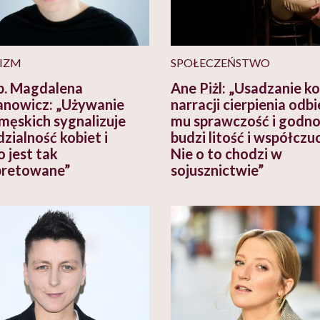
IZM
SPOŁECZEŃSTWO
b. Magdalena
Ane Piżl: „Usadzanie k
nowicz: „Używanie
narracji cierpienia odbi
męskich sygnalizuje
mu sprawczość i godno
zialność kobiet i
budzi litość i współczuc
o jest tak
Nie o to chodzi w
pretowane”
sojusznictwie”