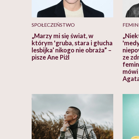
SPOŁECZEŃSTWO
FEMIN
„Marzy mi się świat, w
„Niek
którym 'gruba, stara i głucha
'medy
lesbijka’ nikogo nie obraża” –
niepo
pisze Ane Piżl
ze zd
femin
mówi 
Agata