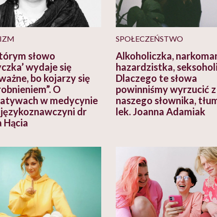
IZM
SPOŁECZEŃSTWO
tórym słowo
Alkoholiczka, narkoma
czka’ wydaje się
hazardzistka, seksoholi
ważne, bo kojarzy się
Dlaczego te słowa
robnieniem”. O
powinniśmy wyrzucić z
atywach w medycynie
naszego słownika, tłu
językoznawczyni dr
lek. Joanna Adamiak
 Hącia