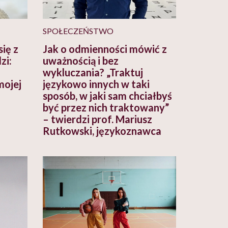
SPOŁECZEŃSTWO
ię z
Jak o odmienności mówić z
zi:
uważnością i bez
wykluczania? „Traktuj
mojej
językowo innych w taki
sposób, w jaki sam chciałbyś
być przez nich traktowany”
– twierdzi prof. Mariusz
Rutkowski, językoznawca