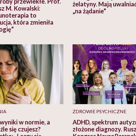
roby przewlekłe. Prof.
żelatyny. Mają uwalniać
sz M. Kowalski:
„na żądanie”
noterapia to
ucja, która zmieniła
ogię”
IA
ZDROWIE PSYCHICZNE
wyniki w normie, a
ADHD, spektrum autyz
źle się czujesz?
złożone diagnozy. Rus
rtka: „Leczy się
Kongres NeuroPerspe