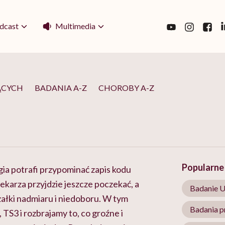
Multimedia
dcast
ĄCYCH
BADANIA A-Z
CHOROBY A-Z
Popularne 
a potrafi przypominać zapis kodu
lekarza przyjdzie jeszcze poczekać, a
Badanie 
załki nadmiaru i niedoboru. W tym
Badania p
TS3 i rozbrajamy to, co groźne i