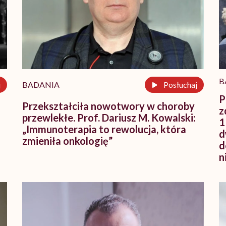
B
j
BADANIA
Posłuchaj
P
Przekształciła nowotwory w choroby
z
przewlekłe. Prof. Dariusz M. Kowalski:
1
„Immunoterapia to rewolucja, która
d
zmieniła onkologię”
d
n