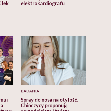
 lek
elektrokardiografu
BADANIA
mu i
Spray do nosa na otyłość.
za
Chińczycy proponują
ktywy
wygodniejszą i tańszą