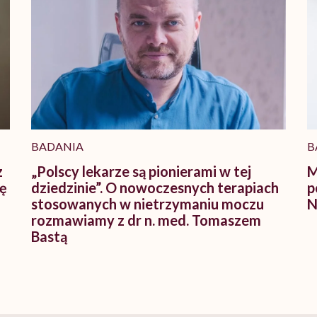
BADANIA
B
z
„Polscy lekarze są pionierami w tej
M
ię
dziedzinie”. O nowoczesnych terapiach
p
stosowanych w nietrzymaniu moczu
N
rozmawiamy z dr n. med. Tomaszem
Bastą