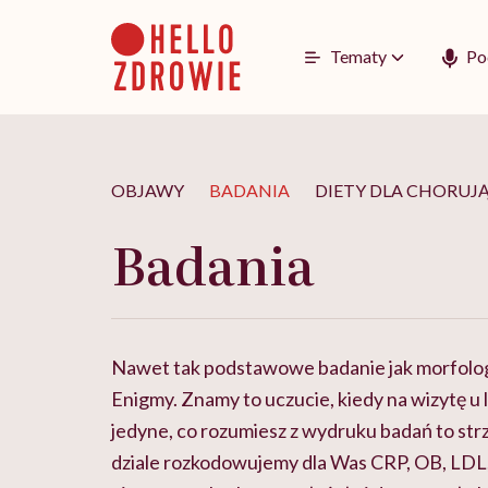
Go
to
content
Tematy
Po
OBJAWY
BADANIA
DIETY DLA CHORUJ
Badania
Nawet tak podstawowe badanie jak morfologi
Enigmy. Znamy to uczucie, kiedy na wizytę u 
jedyne, co rozumiesz z wydruku badań to str
dziale rozkodowujemy dla Was CRP, OB, LDL, 