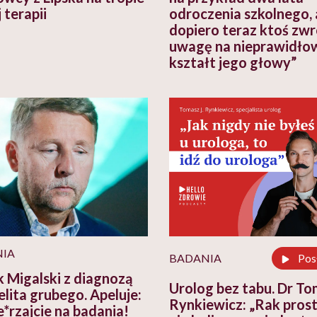
 terapii
odroczenia szkolnego, 
dopiero teraz ktoś zwr
uwagę na nieprawidło
kształt jego głowy”
IA
BADANIA
Pos
 Migalski z diagnozą
Urolog bez tabu. Dr T
elita grubego. Apeluje:
Rynkiewicz: „Rak pros
e*rzajcie na badania!