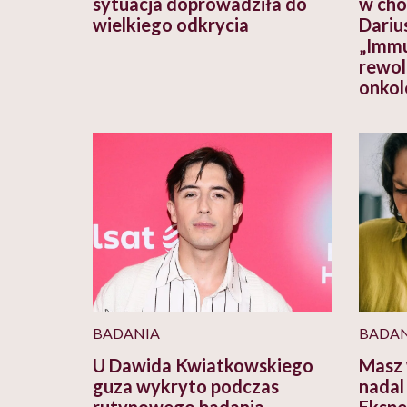
sytuacja doprowadziła do
w cho
wielkiego odkrycia
Dariu
„Immu
rewol
onkol
BADANIA
BADAN
U Dawida Kwiatkowskiego
Masz 
guza wykryto podczas
nadal 
rutynowego badania.
Ekspe