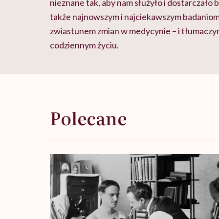
nieznane tak, aby nam służyło i dostarczało 
także najnowszym i najciekawszym badanio
zwiastunem zmian w medycynie – i tłumaczym
codziennym życiu.
Polecane