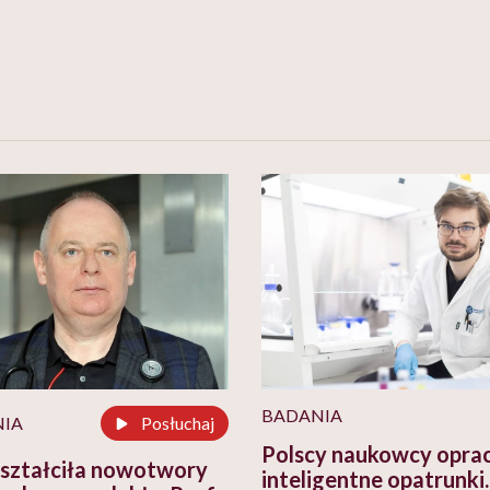
BADANIA
IA
Posłuchaj
Polscy naukowcy opra
ształciła nowotwory
inteligentne opatrunki