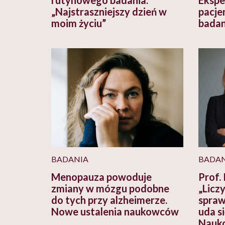
„Najstraszniejszy dzień w
pacjen
moim życiu”
badan
BADANIA
BADAN
Menopauza powoduje
Prof. 
zmiany w mózgu podobne
„Licz
do tych przy alzheimerze.
spraw
Nowe ustalenia naukowców
uda s
Nauko