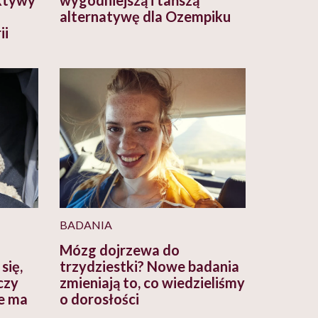
alternatywę dla Ozempiku
ii
BADANIA
Mózg dojrzewa do
się,
trzydziestki? Nowe badania
 czy
zmieniają to, co wiedzieliśmy
re ma
o dorosłości