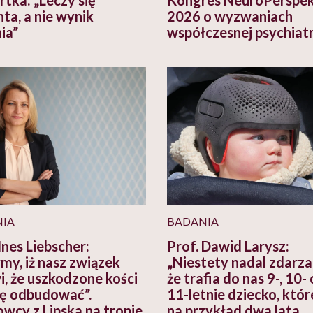
ta, a nie wynik
2026 o wyzwaniach
ia”
współczesnej psychiatr
IA
BADANIA
Ines Liebscher:
Prof. Dawid Larysz:
ymy, iż nasz związek
„Niestety nadal zdarza 
i, że uszkodzone kości
że trafia do nas 9-, 10-
ię odbudować”.
11-letnie dziecko, któ
wcy z Lipska na tropie
na przykład dwa lata