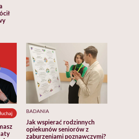
a
ócił
wy
BADANIA
łuchaj
Jak wspierać rodzinnych
omasz
opiekunów seniorów z
taty
zaburzeniami poznawczymi?