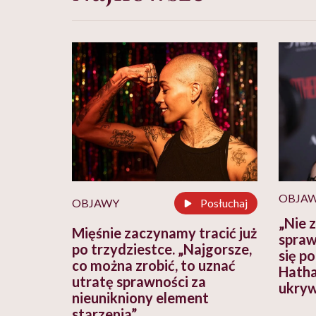
OBJA
OBJAWY
Posłuchaj
„Nie 
Mięśnie zaczynamy tracić już
spraw
po trzydziestce. „Najgorsze,
się p
co można zrobić, to uznać
Hatha
utratę sprawności za
ukryw
nieunikniony element
starzenia”