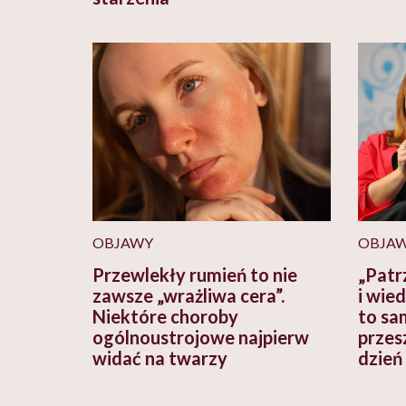
OBJAWY
OBJA
Przewlekły rumień to nie
„Patr
zawsze „wrażliwa cera”.
i wie
Niektóre choroby
to sa
ogólnoustrojowe najpierw
przes
widać na twarzy
dzień