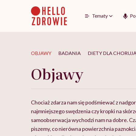
Go
to
content
Tematy
Po
OBJAWY
BADANIA
DIETY DLA CHORUJ
Objawy
Chociaż zdarza nam się podśmiewać z nadgo
najmniejszego swędzenia czy kropki na skórz
samoobserwacja wychodzi nam na dobre. Czas
piszemy, co nierówna powierzchnia paznokcia