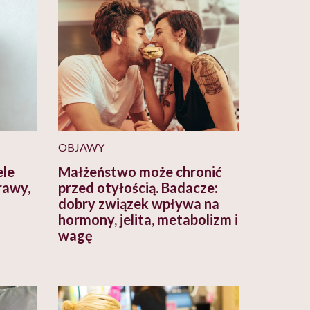
OBJAWY
ele
Małżeństwo może chronić
rawy,
przed otyłością. Badacze:
o
dobry związek wpływa na
hormony, jelita, metabolizm i
wagę