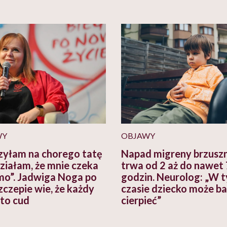
WY
OBJAWY
zyłam na chorego tatę
Napad migreny brzusz
działam, że mnie czeka
trwa od 2 aż do nawet
mo”. Jadwiga Noga po
godzin. Neurolog: „W 
zczepie wie, że każdy
czasie dziecko może b
 to cud
cierpieć”