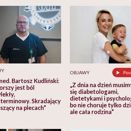
WY
OBJAWY
Pos
med. Bartosz Kudliński:
„Z dnia na dzień musim
orszy jest ból
się diabetologami,
lekły,
dietetykami i psycholo
terminowy. Skradający
bo nie choruje tylko dz
iszący na plecach”
ale cała rodzina”