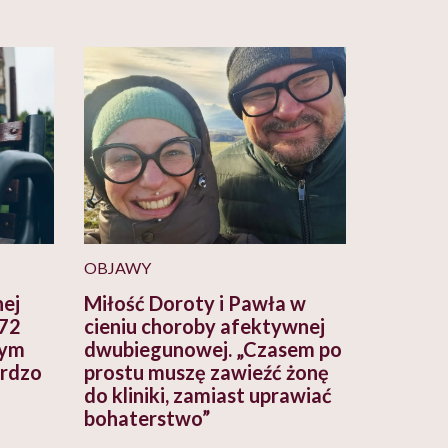
OBJAWY
nej
Miłość Doroty i Pawła w
 72
cieniu choroby afektywnej
tym
dwubiegunowej. „Czasem po
ardzo
prostu muszę zawieźć żonę
do kliniki, zamiast uprawiać
bohaterstwo”