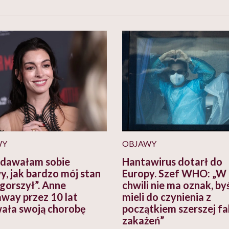
WY
OBJAWY
zdawałam sobie
Hantawirus dotarł do
y, jak bardzo mój stan
Europy. Szef WHO: „W 
ogorszył”. Anne
chwili nie ma oznak, b
way przez 10 lat
mieli do czynienia z
ała swoją chorobę
początkiem szerszej fal
zakażeń”