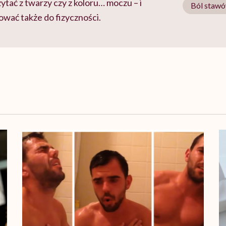
ytać z twarzy czy z koloru… moczu – i
Ból staw
ować także do fizyczności.