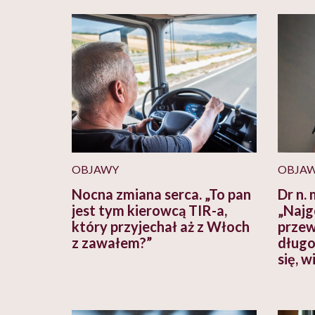
OBJAWY
OBJA
Nocna zmiana serca. „To pan
Dr n. 
jest tym kierowcą TIR-a,
„Najg
który przyjechał aż z Włoch
przew
z zawałem?”
długo
się, w