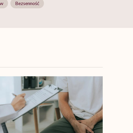
ów
Bezsenność