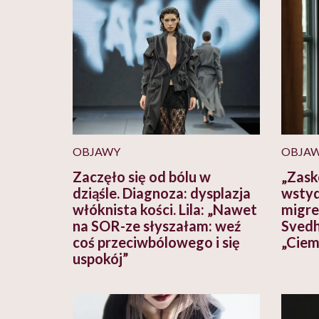
OBJAWY
OBJA
Zaczęło się od bólu w
„Zask
dziąśle. Diagnoza: dysplazja
wstyd
włóknista kości. Lila: „Nawet
migre
na SOR-ze słyszałam: weź
Svedh
coś przeciwbólowego i się
„Ciem
uspokój”