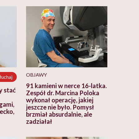
OBJAWY
łuchaj
91 kamieni w nerce 16-latka.
y stać
Zespół dr. Marcina Poloka
wykonał operację, jakiej
gami,
jeszcze nie było. Pomysł
iecko,
brzmiał absurdalnie, ale
zadziałał