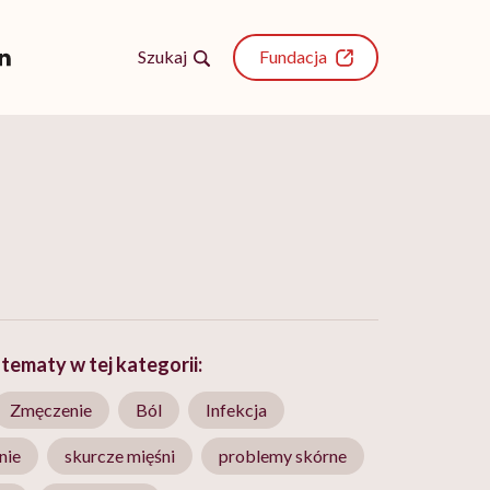
Szukaj
Fundacja
tematy w tej kategorii:
Zmęczenie
Ból
Infekcja
nie
skurcze mięśni
problemy skórne