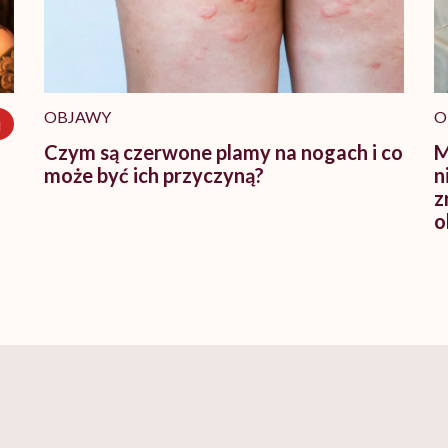
OBJAWY
O
j
Czym są czerwone plamy na nogach i co
M
może być ich przyczyną?
n
z
o