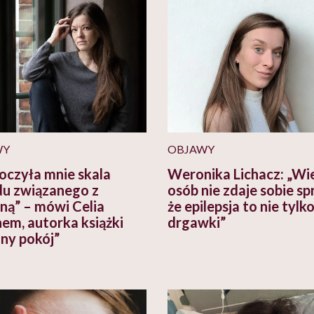
WY
OBJAWY
oczyła mnie skala
Weronika Lichacz: „Wi
u związanego z
osób nie zdaje sobie sp
ną” – mówi Celia
że epilepsja to nie tylk
em, autorka książki
drgawki”
ny pokój”