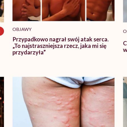
OBJAWY
j
O
Przypadkowo nagrał swój atak serca.
C
„To najstraszniejsza rzecz, jaka mi się
w
przydarzyła”