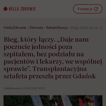
Go
to
Fundacja
content
HelloZdrowie
›
Zdrowie
›
Rehabilitacja
›
Bieg, który łączy. „D
Bieg, który łączy. „Daje nam
poczucie jedności poza
szpitalem, bez podziału na
pacjentów i lekarzy, we wspólnej
sprawie”. Transplantacyjna
sztafeta przeszła przez Gdańsk
Opublikowano:
24.06.2025 10:57