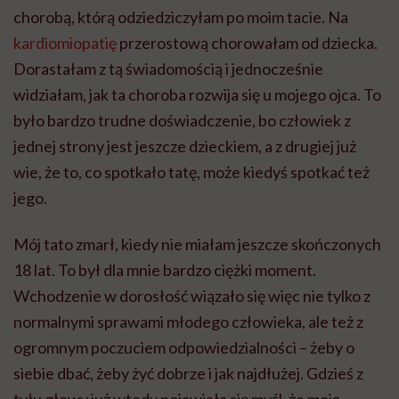
chorobą, którą odziedziczyłam po moim tacie. Na
kardiomiopatię
przerostową chorowałam od dziecka.
Dorastałam z tą świadomością i jednocześnie
widziałam, jak ta choroba rozwija się u mojego ojca. To
było bardzo trudne doświadczenie, bo człowiek z
jednej strony jest jeszcze dzieckiem, a z drugiej już
wie, że to, co spotkało tatę, może kiedyś spotkać też
jego.
Mój tato zmarł, kiedy nie miałam jeszcze skończonych
18 lat. To był dla mnie bardzo ciężki moment.
Wchodzenie w dorosłość wiązało się więc nie tylko z
normalnymi sprawami młodego człowieka, ale też z
ogromnym poczuciem odpowiedzialności – żeby o
siebie dbać, żeby żyć dobrze i jak najdłużej. Gdzieś z
tyłu głowy już wtedy pojawiała się myśl, że moją