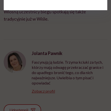
gdańskiego wydarzenia zaproszono na kolejne za rok.
Wiosną uczestnicy biegu spotkają się także
tradycyjnie już w Wiśle.
Jolanta Pawnik
Fascynują ją ludzie. Trzyma kciuki za tych,
którzy mają odwagę przekraczać granice i
do upadłego bronić tego, co dla nich
najważniejsze. Uwielbia o tym pisać i
opowiadać
Zobacz profil
Udostępnij