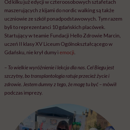
Od kilku już edycji w czteroosobowych sztafetach
maszerujących z kijami do nordic walking są także
uczniowie ze szkół ponadpodstawowych. Tym razem
byli to reprezentanci 10 gdańskich placówek.
Startujący w teamie Fundacji Hello Zdrowie Marcin,
uczeń II klasy XV Liceum Ogólnokształcącego w
Gdańsku, nie krył dumy i
emocji
.
–
To wielkie wyróżnienie i lekcja dla nas
.
Cel Biegu jest
szczytny, bo transplantologia ratuje przecież życie i
zdrowie. Jestem dumny z tego, że mogę tu być
– mówił
podczas imprezy.