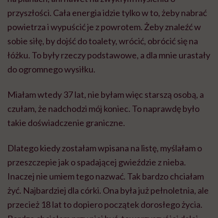
przyszłości. Cała energia idzie tylko w to, żeby nabrać
powietrza i wypuścić je z powrotem. Żeby znaleźć w
sobie siłę, by dojść do toalety, wrócić, obrócić się na
łóżku. To były rzeczy podstawowe, a dla mnie urastały
do ogromnego wysiłku.
Miałam wtedy 37 lat, nie byłam więc starszą osobą, a
czułam, że nadchodzi mój koniec. To naprawdę było
takie doświadczenie graniczne.
Dlatego kiedy zostałam wpisana na listę, myślałam o
przeszczepie jak o spadającej gwieździe z nieba.
Inaczej nie umiem tego nazwać. Tak bardzo chciałam
żyć. Najbardziej dla córki. Ona była już pełnoletnia, ale
przecież 18 lat to dopiero początek dorosłego życia.