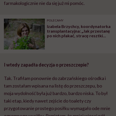
farmakologicznie nie da się już mi pomóc.
POLECAMY
Izabela Brzychcy, koordynatorka
transplantacyjna: „Jak przestanę
po nich płakać, stracę resztki
człowieczeństwa i będzie czas
odejść z zawodu”
I wtedy zapadła decyzja o przeszczepie?
Tak. Trafiłam ponownie do zabrzańskiego ośrodka i
tam zostałam wpisana na listę do przeszczepu, bo
moja wydolność była już bardzo, bardzo niska. To był
taki etap, kiedy nawet zejście do toalety czy
przygotowanie prostego posiłku wymagało ode mnie
ogromnego wysiłku. Pamiętam, że mniej więcej pół