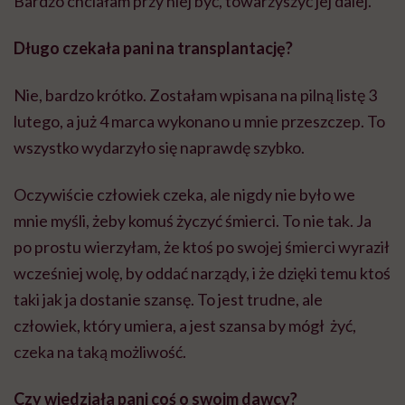
Bardzo chciałam przy niej być, towarzyszyć jej dalej.
Długo czekała pani na transplantację?
Nie, bardzo krótko. Zostałam wpisana na pilną listę 3
lutego, a już 4 marca wykonano u mnie przeszczep. To
wszystko wydarzyło się naprawdę szybko.
Oczywiście człowiek czeka, ale nigdy nie było we
mnie myśli, żeby komuś życzyć śmierci. To nie tak. Ja
po prostu wierzyłam, że ktoś po swojej śmierci wyraził
wcześniej wolę, by oddać narządy, i że dzięki temu ktoś
taki jak ja dostanie szansę. To jest trudne, ale
człowiek, który umiera, a jest szansa by mógł żyć,
czeka na taką możliwość.
Czy wiedziała pani coś o swoim dawcy?