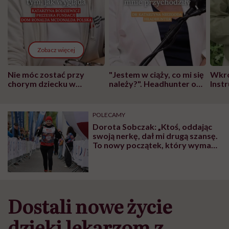
Zobacz więcej
Nie móc zostać przy
"Jestem w ciąży, co mi się
Wkró
chorym dziecku w
należy?". Headhunter o
Inst
szpitalu to tortura.
zmianie pokoleniowej u
atak
"Przeszkadzać w tym
kobiet w ciąży na rynku
wars
może chyba tylko
pracy
eksp
POLECAMY
głupota i brak
Dorota Sobczak: „Ktoś, oddając
wyobraźni"
swoją nerkę, dał mi drugą szansę.
To nowy początek, który wymaga
ogromnej dyscypliny”
Dostali nowe życie
dzięki lekarzom z