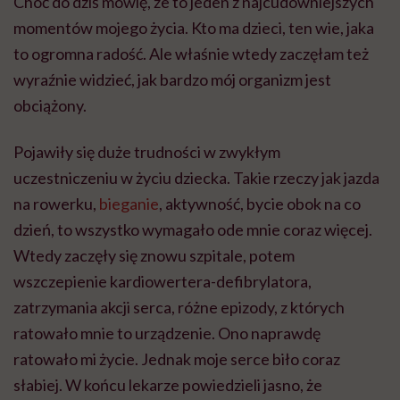
Choć do dziś mówię, że to jeden z najcudowniejszych
momentów mojego życia. Kto ma dzieci, ten wie, jaka
to ogromna radość. Ale właśnie wtedy zaczęłam też
wyraźnie widzieć, jak bardzo mój organizm jest
obciążony.
Pojawiły się duże trudności w zwykłym
uczestniczeniu w życiu dziecka. Takie rzeczy jak jazda
na rowerku,
bieganie
, aktywność, bycie obok na co
dzień, to wszystko wymagało ode mnie coraz więcej.
Wtedy zaczęły się znowu szpitale, potem
wszczepienie kardiowertera-defibrylatora,
zatrzymania akcji serca, różne epizody, z których
ratowało mnie to urządzenie. Ono naprawdę
ratowało mi życie. Jednak moje serce biło coraz
słabiej. W końcu lekarze powiedzieli jasno, że