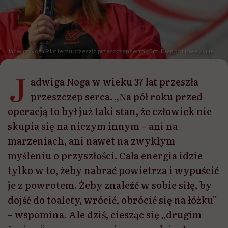
Jadwiga Noga 9 lat temu przeszła przeszczep serca / Fot. Bieg po Nowe Życie
J
adwiga Noga w wieku 37 lat przeszła
przeszczep serca. „Na pół roku przed
operacją to był już taki stan, że człowiek nie
skupia się na niczym innym – ani na
marzeniach, ani nawet na zwykłym
myśleniu o przyszłości. Cała energia idzie
tylko w to, żeby nabrać powietrza i wypuścić
je z powrotem. Żeby znaleźć w sobie siłę, by
dojść do toalety, wrócić, obrócić się na łóżku”
– wspomina. Ale dziś, ciesząc się „drugim