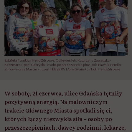
Sztafeta Fundacji Hello Zdrowie. Od lewej: lek. Katarzyna Zawadzka-
Kaczmarek, pani Gabrysia - osoba po przeszczepie płuc, Jola Pawnik z Hello
Zdrowie oraz Marcin - uczeń II klasy XV LO w Gdańsku / Fot. Hello Zdrowie
W sobotę, 21 czerwca, ulice Gdańska tętniły
pozytywną energią. Na malowniczym
trakcie Głównego Miasta spotkali się ci,
których łączy niezwykła siła – osoby po
przeszczepieniach, dawcy rodzinni, lekarze,