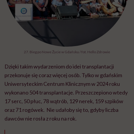
27. Bieg po Nowe Życie w Gdańsku / fot. Hello Zdrowie
Dzięki takim wydarzeniom do idei transplantacji
przekonuje się coraz więcej osób. Tylko w gdańskim
Uniwersyteckim Centrum Klinicznym w 2024 roku
wykonano 504 transplantacje. Przeszczepiono wtedy
17 serc, 50 płuc, 78 wątrób, 129 nerek, 159 szpików
oraz 71 rogówek. Nie udałoby się to, gdyby liczba
dawców nie rosła z roku na rok.