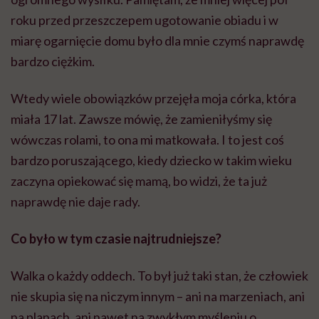
roku przed przeszczepem ugotowanie obiadu i w
miarę ogarnięcie domu było dla mnie czymś naprawdę
bardzo ciężkim.
Wtedy wiele obowiązków przejęła moja córka, która
miała 17 lat. Zawsze mówię, że zamieniłyśmy się
wówczas rolami, to ona mi matkowała. I to jest coś
bardzo poruszającego, kiedy dziecko w takim wieku
zaczyna opiekować się mamą, bo widzi, że ta już
naprawdę nie daje rady.
Co było w tym czasie najtrudniejsze?
Walka o każdy oddech. To był już taki stan, że człowiek
nie skupia się na niczym innym – ani na marzeniach, ani
na planach, ani nawet na zwykłym myśleniu o