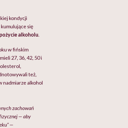
kiej kondycji
ć kumulujące się
spożycie alkoholu
.
oku w fińskim
eli 27, 36, 42, 50 i
holesterol,
dnotowywali też,
 w nadmiarze alkohol
kownych zachowań
fizycznej — aby
ieku” —