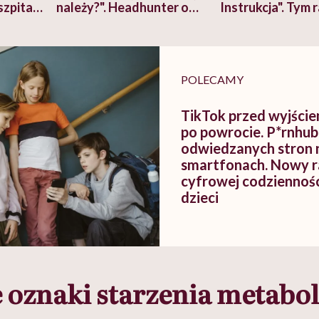
szpitalu
należy?". Headhunter o
Instrukcja". Tym 
szkadzać
zmianie pokoleniowej u
atakach paniki. Z
tylko
kobiet w ciąży na rynku
warsztat pacjen
braźni"
pracy
ekspercki
POLECAMY
TikTok przed wyjście
po powrocie. P*rnhub
odwiedzanych stron 
smartfonach. Nowy r
cyfrowej codziennośc
dzieci
 oznaki starzenia metabo