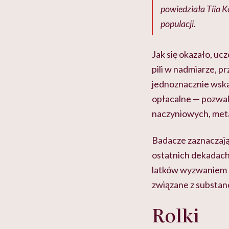
powiedziała Tiia Ke
populacji.
Jak się okazało, ucz
pili w nadmiarze, p
jednoznacznie wskaz
opłacalne — pozwal
naczyniowych, meta
Badacze zaznaczają
ostatnich dekadach
latków wyzwaniem d
związane z substan
Rolki