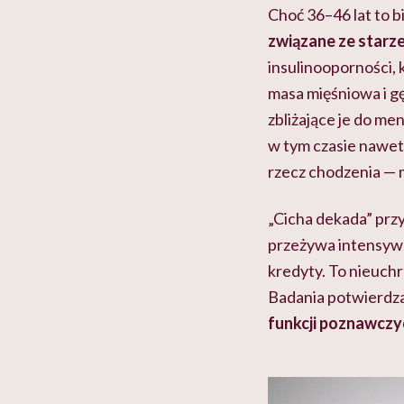
Choć 36–46 lat to b
związane ze starz
insulinooporności,
masa mięśniowa i g
zbliżające je do me
w tym czasie nawet
rzecz chodzenia —
„Cicha dekada” prz
przeżywa intensywn
kredyty. To nieuchr
Badania potwierdza
funkcji poznawczyc