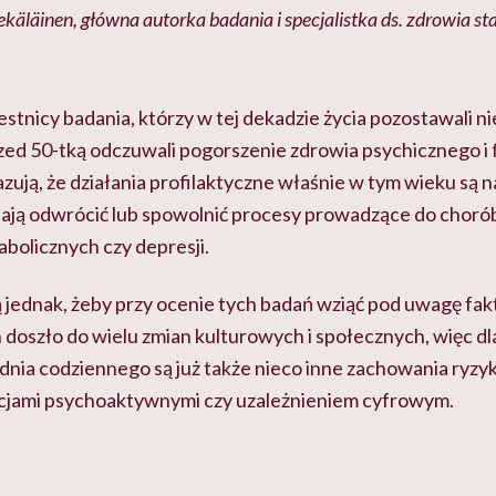
käläinen, główna autorka badania i specjalistka ds. zdrowia sta
estnicy badania, którzy w tej dekadzie życia pozostawali nie
rzed 50-tką odczuwali pogorszenie zdrowia psychicznego i
ują, że działania profilaktyczne właśnie w tym wieku są n
ają odwrócić lub spowolnić procesy prowadzące do choró
bolicznych czy depresji.
 jednak, żeby przy ocenie tych badań wziąć pod uwagę fak
 doszło do wielu zmian kulturowych i społecznych, więc d
nia codziennego są już także nieco inne zachowania ryz
cjami psychoaktywnymi czy uzależnieniem cyfrowym.