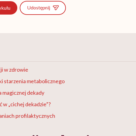
Udostępnij
ykułu
ji w zdrowie
i starzenia metabolicznego
a magicznej dekady
ć w „cichej dekadzie”?
aniach profilaktycznych