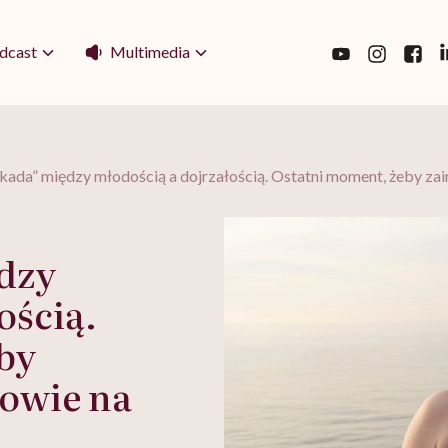
Multimedia
dcast
kada” między młodością a dojrzałością. Ostatni moment, żeby za
dzy
ością.
by
owie na