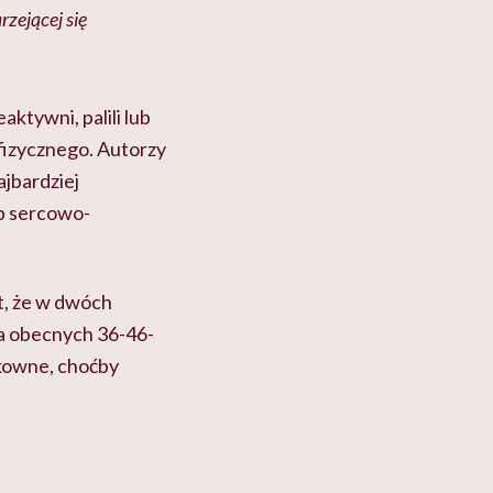
rzejącej się
aktywni, palili lub
 fizycznego. Autorzy
ajbardziej
b sercowo-
t, że w dwóch
la obecnych 36-46-
ykowne, choćby