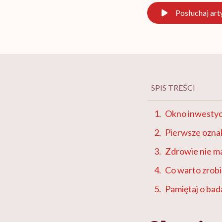
Posłuchaj
art
SPIS TREŚCI
Okno inwestyc
Pierwsze oznak
Zdrowie nie m
Co warto zrobi
Pamiętaj o bad