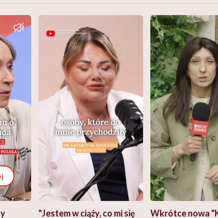
j
zy
"Jestem w ciąży, co mi się
Wkrótce nowa "