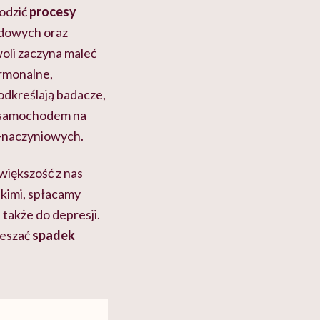
hodzić
procesy
pidowych oraz
oli zaczyna maleć
ormonalne,
odkreślają badacze,
y samochodem na
-naczyniowych.
większość z nas
skimi, spłacamy
także do depresji.
ieszać
spadek