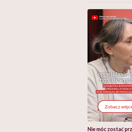
Zobacz więce
 i miał
Najlepsza dieta wydaje się
Nie móc zostać pr