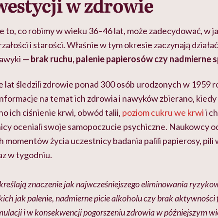
estycji w zdrowie
e to, co robimy w wieku 36–46 lat, może zadecydować, w ja
rzałości i starości. Właśnie w tym okresie zaczynają działa
 nawyki —
brak ruchu, palenie papierosów czy nadmierne 
 lat śledzili zdrowie ponad 300 osób urodzonych w 1959 r
nformacje na temat ich zdrowia i nawyków zbierano, kiedy mi
o ich ciśnienie krwi, obwód talii,
poziom cukru we krwi
i c
cy oceniali swoje samopoczucie psychiczne. Naukowcy o
h momentów życia uczestnicy badania palili papierosy, pili
raz w tygodniu.
kreślają znaczenie jak najwcześniejszego eliminowania ryzy
ch jak palenie, nadmierne picie alkoholu czy brak aktywności 
mulacji i w konsekwencji pogorszeniu zdrowia w późniejszym w