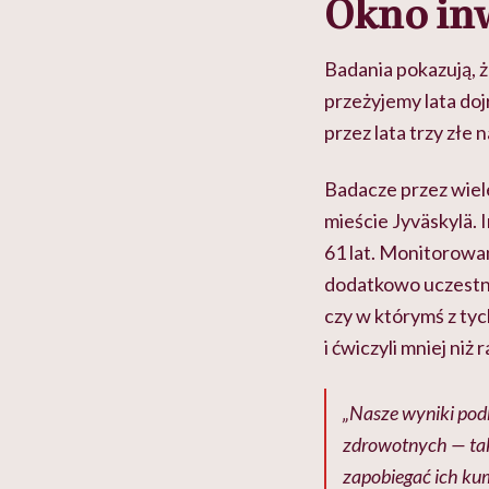
Okno inw
Badania pokazują, ż
przeżyjemy lata doj
przez lata trzy złe
Badacze przez wiele
mieście Jyväskylä. I
61 lat. Monitorowan
dodatkowo uczestni
czy w którymś z tyc
i ćwiczyli mniej niż 
„Nasze wyniki pod
zdrowotnych — taki
zapobiegać ich ku