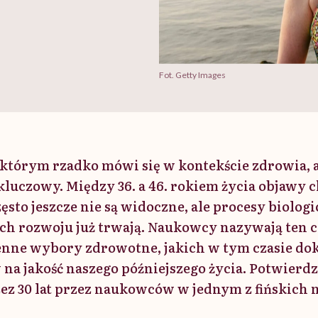
Fot. Getty Images
o którym rzadko mówi się w kontekście zdrowia, a
 kluczowy. Między 36. a 46. rokiem życia objawy 
sto jeszcze nie są widoczne, ale procesy biolog
ch rozwoju już trwają. Naukowcy nazywają ten c
enne wybory zdrowotne, jakich w tym czasie do
a jakość naszego późniejszego życia. Potwierdz
z 30 lat przez naukowców w jednym z fińskich 