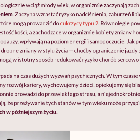
iologicznie wciąż młody wiek, w organizmie zaczynają zac
eniem
. Zaczyna wzrastać ryzyko nadciśnienia, zaburzeń li
 które mogą prowadzić do
cukrzycy typu 2
. Równolegle pow
ęstość kości, a zachodzące w organizmie kobiety zmiany h
nopauzy, wpływają na poziom energii i samopoczucie. Jak p
 drobne zmiany w stylu życia — choćby ograniczenie jazd
 mogą w istotny sposób redukować ryzyko chorób sercowo
ypada na czas dużych wyzwań psychicznych. W tym czasie 
y rozwój kariery, wychowujemy dzieci, opiekujemy się bli
onnie prowadzi do przewlekłego stresu, a niejednokrotnie 
ją, że przeżywanie tych stanów w tym wieku może przysp
h w późniejszym życiu.