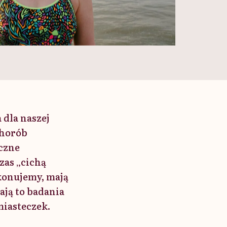
 dla naszej
chorób
iczne
zas „cichą
konujemy, mają
ają to badania
miasteczek.