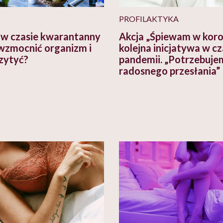
PROFILAKTYKA
 w czasie kwarantanny
Akcja „Śpiewam w koro
 wzmocnić organizm i
kolejna inicjatywa w cz
rzytyć?
pandemii. „Potrzebuje
radosnego przesłania”