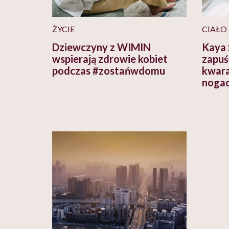
ŻYCIE
CIAŁO
Dziewczyny z WIMIN
Kaya 
wspierają zdrowie kobiet
zapuś
podczas #zostańwdomu
kwara
noga