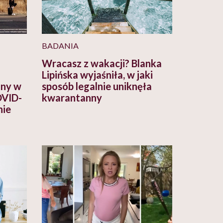
BADANIA
Wracasz z wakacji? Blanka
Lipińska wyjaśniła, w jaki
nny w
sposób legalnie uniknęła
OVID-
kwarantanny
nie