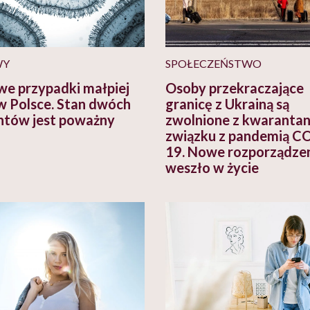
WY
SPOŁECZEŃSTWO
we przypadki małpiej
Osoby przekraczające
w Polsce. Stan dwóch
granicę z Ukrainą są
ntów jest poważny
zwolnione z kwaranta
związku z pandemią C
19. Nowe rozporządze
weszło w życie