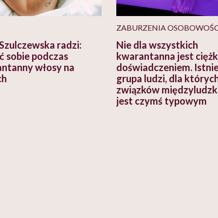
ZABURZENIA OSOBOWOŚC
Szulczewska radzi:
Nie dla wszystkich
ć sobie podczas
kwarantanna jest cięż
ntanny włosy na
doświadczeniem. Istnie
ch
grupa ludzi, dla któryc
związków międzyludzk
jest czymś typowym