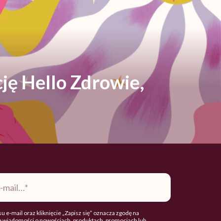
ję Hello Zdrowie,
u e-mail oraz kliknięcie „Zapisz się” oznacza zgodę na
 wiadomości o nowościach, produktach, promocjach lub