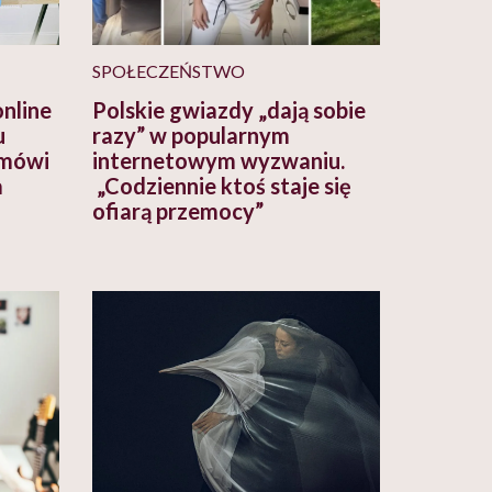
SPOŁECZEŃSTWO
online
Polskie gwiazdy „dają sobie
u
razy” w popularnym
 mówi
internetowym wyzwaniu.
a
„Codziennie ktoś staje się
ofiarą przemocy”