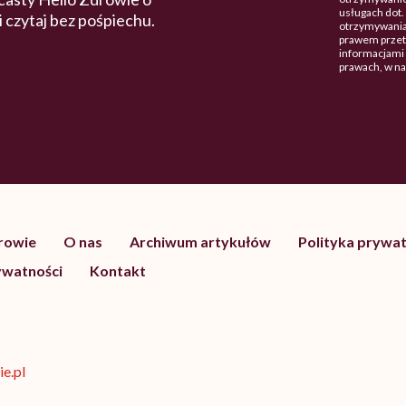
usługach dot
 i czytaj bez pośpiechu.
otrzymywania
prawem przetw
informacjami 
prawach, w n
drowie
O nas
Archiwum artykułów
Polityka prywat
ywatności
Kontakt
e.pl