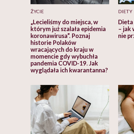
ŻYCIE
DIETY
„Lecieliśmy do miejsca, w
Dieta
którym już szalała epidemia
– jak
koronawirusa”. Poznaj
nie p
historie Polaków
wracających do kraju w
momencie gdy wybuchła
pandemia COVID-19. Jak
wyglądała ich kwarantanna?