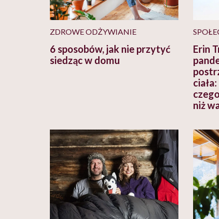
ZDROWE ODŻYWIANIE
SPOŁE
6 sposobów, jak nie przytyć
Erin T
siedząc w domu
pande
postr
ciała
czego
niż w