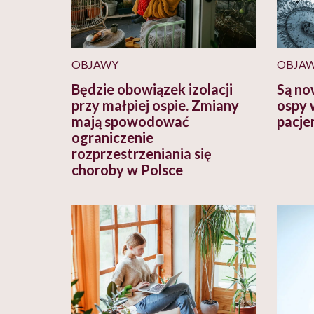
OBJAWY
OBJA
Będzie obowiązek izolacji
Są no
przy małpiej ospie. Zmiany
ospy 
mają spowodować
pacje
ograniczenie
rozprzestrzeniania się
choroby w Polsce