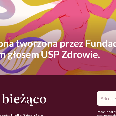
rona tworzona przez Fundac
ym głosem USP Zdrowie.
 bieżąco
Adres
e-
mail
*
Podanie adres
casty Hello Zdrowie o
otrzymywanie