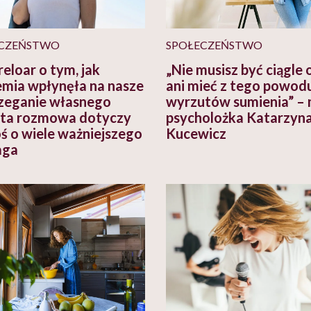
CZEŃSTWO
SPOŁECZEŃSTWO
reloar o tym, jak
„Nie musisz być ciągle 
mia wpłynęła na nasze
ani mieć z tego powod
zeganie własnego
wyrzutów sumienia” –
: ta rozmowa dotyczy
psycholożka Katarzyn
ś o wiele ważniejszego
Kucewicz
aga