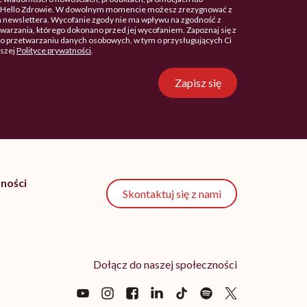
. Hello Zdrowie. W dowolnym momencie możesz zrezygnować z
 newslettera. Wycofanie zgody nie ma wpływu na zgodność z
arzania, którego dokonano przed jej wycofaniem. Zapoznaj się z
o przetwarzaniu danych osobowych, w tym o przysługujących Ci
aszej
Polityce prywatności
.
Zapisz się
ności
Skontaktuj się z nami
Dołącz do naszej społeczności