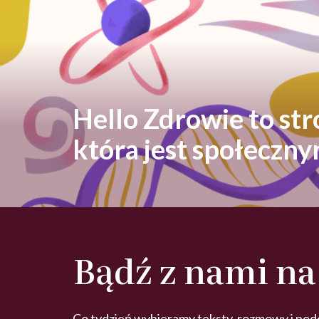
Hello Zdrowie to st
która jest społeczn
Bądź z nami na
Co tydzień wybieramy teksty, rozmowy i pod