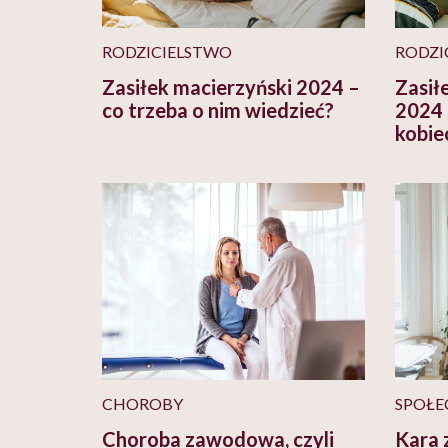
RODZICIELSTWO
RODZI
Zasiłek macierzyński 2024 –
Zasił
co trzeba o nim wiedzieć?
2024 
kobie
CHOROBY
SPOŁE
Choroba zawodowa, czyli
Kara 