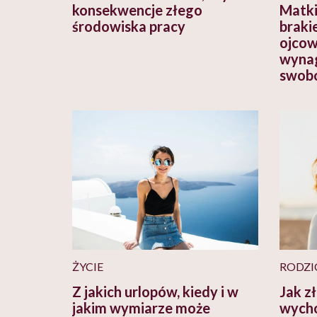
konsekwencje złego
Matki
środowiska pracy
braki
ojcow
wynag
swobo
ŻYCIE
RODZI
Z jakich urlopów, kiedy i w
Jak z
jakim wymiarze może
wych