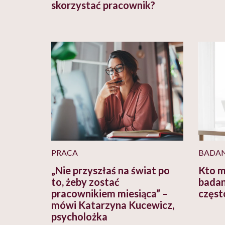
skorzystać pracownik?
PRACA
BADAN
„Nie przyszłaś na świat po
Kto m
to, żeby zostać
badan
pracownikiem miesiąca” –
często
mówi Katarzyna Kucewicz,
psycholożka