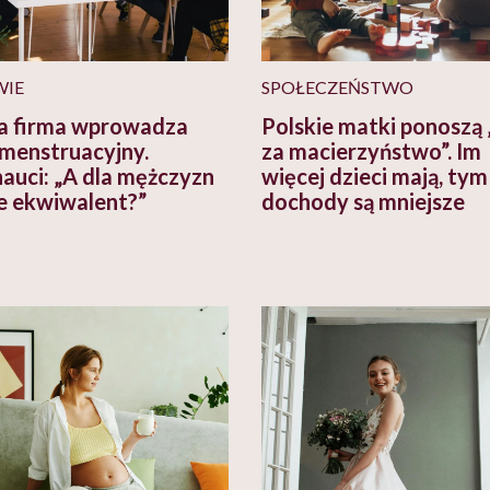
WIE
SPOŁECZEŃSTWO
a firma wprowadza
Polskie matki ponoszą 
 menstruacyjny.
za macierzyństwo”. Im
nauci: „A dla mężczyzn
więcej dzieci mają, tym
e ekwiwalent?”
dochody są mniejsze