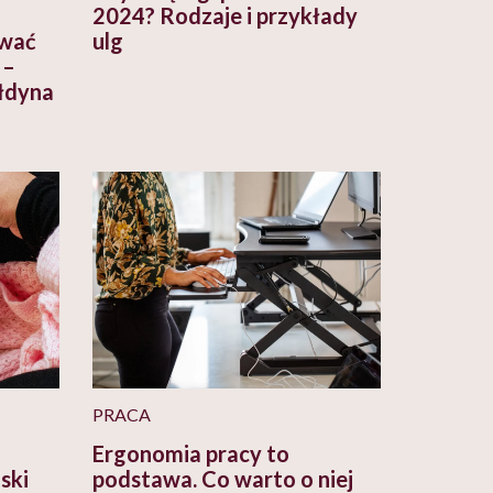
2024? Rodzaje i przykłady
ować
ulg
 –
łdyna
PRACA
Ergonomia pracy to
ski
podstawa. Co warto o niej