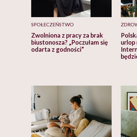
SPOŁECZEŃSTWO
ZDRO
Zwolniona z pracy za brak
Polsk
biustonosza? „Poczułam się
urlop
odarta z godności”
Inter
będzi