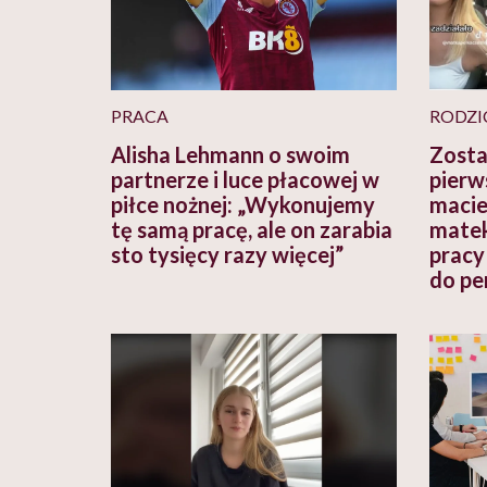
PRACA
RODZI
Alisha Lehmann o swoim
Zosta
partnerze i luce płacowej w
pierw
piłce nożnej: „Wykonujemy
macie
tę samą pracę, ale on zarabia
matek
sto tysięcy razy więcej”
pracy
do pe