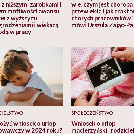
 z niższymi zarobkami i
wie, czym jest choroba
em możliwości awansu,
przewlekła i jak trakt
ie z wyższymi
chorych pracowników”
rodzeniami i większą
mówi Urszula Zając-Pa
dą w pracy
CIELSTWO
SPOŁECZEŃSTWO
łożyć wniosek o urlop
Wniosek o urlop
owawczy w 2024 roku?
macierzyński i rodziciel