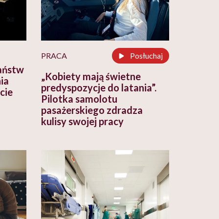
PRACA
Posłuchaj
państw
„Kobiety mają świetne
ia
predyspozycje do latania”.
cie
Pilotka samolotu
pasażerskiego zdradza
kulisy swojej pracy