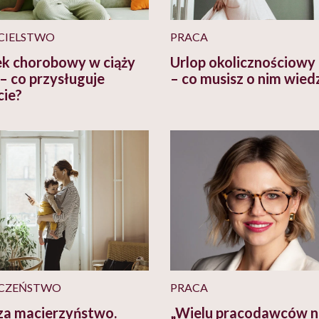
CIELSTWO
PRACA
ek chorobowy w ciąży
Urlop okolicznościowy
– co przysługuje
– co musisz o nim wied
cie?
CZEŃSTWO
PRACA
za macierzyństwo.
„Wielu pracodawców n