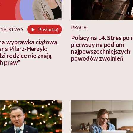
PRACA
CIELSTWO
Posłuchaj
Polacy na L4. Stres po 
a wyprawka ciążowa.
pierwszy na podium
na Pilarz-Herzyk:
najpowszechniejszych
zi rodzice nie znają
powodów zwolnień
h praw”