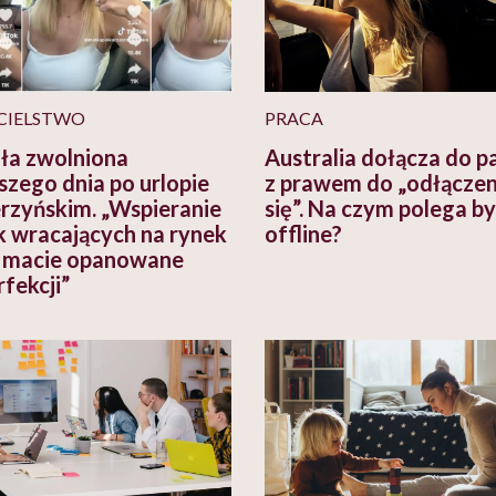
CIELSTWO
PRACA
ła zwolniona
Australia dołącza do 
szego dnia po urlopie
z prawem do „odłączen
rzyńskim. „Wspieranie
się”. Na czym polega by
 wracających na rynek
offline?
 macie opanowane
rfekcji”