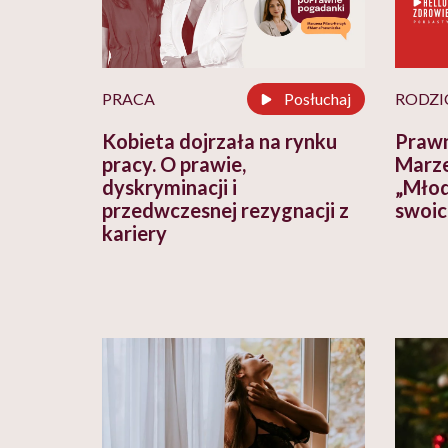
PRACA
Posłuchaj
RODZI
Kobieta dojrzała na rynku
Prawn
pracy. O prawie,
Marze
dyskryminacji i
„Młod
przedwczesnej rezygnacji z
swoic
kariery