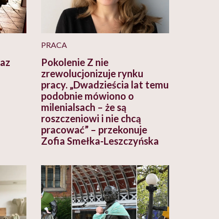
PRACA
raz
Pokolenie Z nie
zrewolucjonizuje rynku
pracy. „Dwadzieścia lat temu
podobnie mówiono o
milenialsach – że są
roszczeniowi i nie chcą
pracować” – przekonuje
Zofia Smełka-Leszczyńska