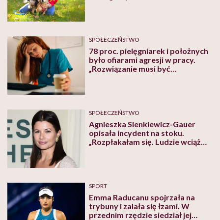
Jeden!” – mówi Katarzyna
Topczewska, adwokatka
walcząca o prawa zwierząt
SPOŁECZEŃSTWO
78 proc. pielęgniarek i położnych
było ofiarami agresji w pracy.
„Rozwiązanie musi być
systemowe”
SPOŁECZEŃSTWO
Agnieszka Sienkiewicz-Gauer
opisała incydent na stoku.
„Rozpłakałam się. Ludzie wciąż
uważają, że można szarpać i bić
dziecko”
SPORT
Emma Raducanu spojrzała na
trybuny i zalała się łzami. W
przednim rzędzie siedział jej