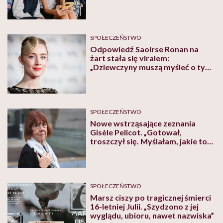
naszych dzieci”
SPOŁECZEŃSTWO
Odpowiedź Saoirse Ronan na
żart stała się viralem:
„Dziewczyny muszą myśleć o tym
każdego dnia”
SPOŁECZEŃSTWO
Nowe wstrząsające zeznania
Gisèle Pelicot. „Gotował,
troszczył się. Myślałam, jakie to
szczęście, że mam takiego męża”
SPOŁECZEŃSTWO
Marsz ciszy po tragicznej śmierci
16-letniej Julii. „Szydzono z jej
wyglądu, ubioru, nawet nazwiska”