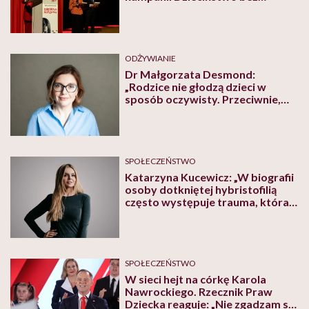
Przemocy
ODŻYWIANIE
Dr Małgorzata Desmond:
„Rodzice nie głodzą dzieci w
sposób oczywisty. Przeciwnie,
często starają się jak najlepiej”.
Czym jest przeniesiony zespół
Münchhausena połączony z
ortoreksją?
SPOŁECZEŃSTWO
Katarzyna Kucewicz: „W biografii
osoby dotkniętej hybristofilią
często występuje trauma, która
sprawia, że chce wchodzić w
związki z przestępcami”
SPOŁECZEŃSTWO
W sieci hejt na córkę Karola
Nawrockiego. Rzecznik Praw
Dziecka reaguje: „Nie zgadzam się