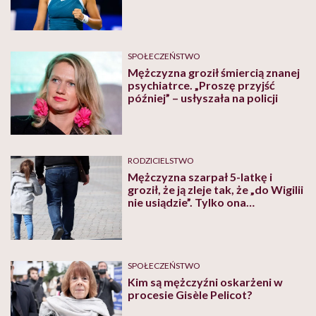
stalker
SPOŁECZEŃSTWO
Mężczyzna groził śmiercią znanej
psychiatrce. „Proszę przyjść
później” – usłyszała na policji
RODZICIELSTWO
Mężczyzna szarpał 5-latkę i
groził, że ją zleje tak, że „do Wigilii
nie usiądzie”. Tylko ona
zareagowała
SPOŁECZEŃSTWO
Kim są mężczyźni oskarżeni w
procesie Gisèle Pelicot?