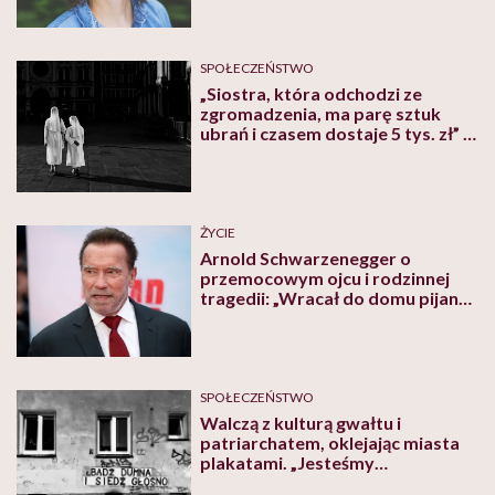
energii”
SPOŁECZEŃSTWO
„Siostra, która odchodzi ze
zgromadzenia, ma parę sztuk
ubrań i czasem dostaje 5 tys. zł” –
mówi Izabela Mościcka,
założycielka Centrum Pomocy
Siostrom Zakonnym
ŻYCIE
Arnold Schwarzenegger o
przemocowym ojcu i rodzinnej
tragedii: „Wracał do domu pijany
o trzeciej nad ranem i krzyczał”
SPOŁECZEŃSTWO
Walczą z kulturą gwałtu i
patriarchatem, oklejając miasta
plakatami. „Jesteśmy
rozczarowane Polską” – mówią