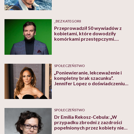
świństwem walczę”
_BEZ KATEGORII
Przeprowadził 50 wywiadów z
kobietami, które dowodziły
komórkami przestępczymi.
„Wyróżnia je szereg cech, które
pozwoliły im przetrwać” – mówi
prof. Piotr Chomczyński
SPOŁECZEŃSTWO
„Poniewieranie, lekceważenie i
kompletny brak szacunku”.
Jennifer Lopez o doświadczeniu
przemocy psychicznej
SPOŁECZEŃSTWO
Dr Emilia Rekosz-Cebula: „W
przypadku zbrodni z zazdrości
popełnionych przez kobiety nie
mówi się o 'kobiecym honorze’,