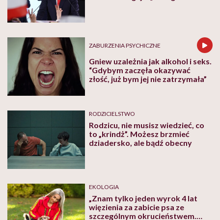
na przemoc”
ZABURZENIA PSYCHICZNE
Gniew uzależnia jak alkohol i seks.
“Gdybym zaczęła okazywać
złość, już bym jej nie zatrzymała”
RODZICIELSTWO
Rodzicu, nie musisz wiedzieć, co
to „krindż”. Możesz brzmieć
dziadersko, ale bądź obecny
EKOLOGIA
„Znam tylko jeden wyrok 4 lat
więzienia za zabicie psa ze
szczególnym okrucieństwem.