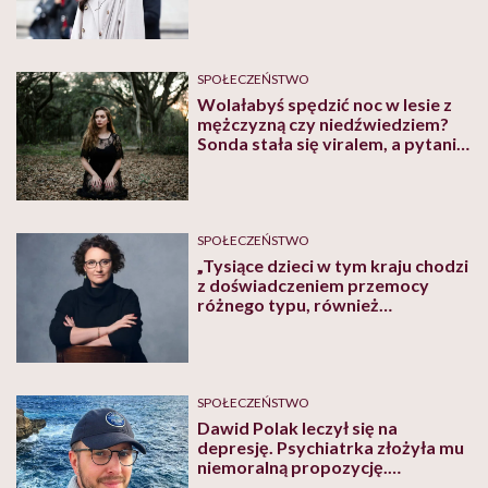
Niemal przez cały dzień.
Wszędzie, gdzie pójdziemy”
SPOŁECZEŃSTWO
Wolałabyś spędzić noc w lesie z
mężczyzną czy niedźwiedziem?
Sonda stała się viralem, a pytanie
otworzyło ważną dyskusję
SPOŁECZEŃSTWO
„Tysiące dzieci w tym kraju chodzi
z doświadczeniem przemocy
różnego typu, również
seksualnej. I kompletnie nikt nie
interweniuje” – mówi o
nadużyciach wobec najmłodszych
w spektrum dr Joanna Ławicka
SPOŁECZEŃSTWO
Dawid Polak leczył się na
depresję. Psychiatrka złożyła mu
niemoralną propozycję.
„Wiedziała dokładnie, z jakim