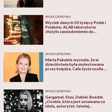
SPOŁECZEŃSTWO
Wyciek danych 50 tysięcy Polek i
Polaków. ALAB laboratoria
złożyło zawiadomienie do
Centralnego Biura Zwalczania
Cyberprzestępczości
SPOŁECZEŃSTWO
Maria Pakulnis wyznała, że w
dzieciństwie była molestowana
przez księdza. Całe życie nosiła w
sobie tę bolesną tajemnicę
SPOŁECZEŃSTWO
Gargamel, Stuu, Dubiel, Boxdel.
„Osobie, która jest uznawana za
idola, autorytet, łatwiej
manipulować” – mówi