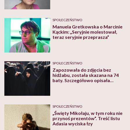
ale o 'zachowaniach
nieadekwatnych’ i 'histerii'”
SPOŁECZEŃSTWO
Manuela Gretkowska o Marcinie
Kąckim: „Seryjnie molestował,
teraz seryjnie przeprasza”
SPOŁECZEŃSTWO
Zapozowała do zdjęcia bez
hidżabu, została skazana na 74
baty. Szczegółowo opisała
miejsce wykonania kary
SPOŁECZEŃSTWO
„Święty Mikołaju, w tym roku nie
przynoś prezentów”. Treść listu
Adasia wyciska łzy