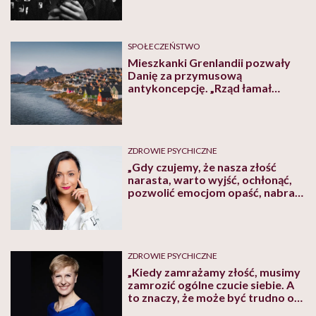
psycholożka społeczna Marzena
Cypryańska-Nezlek
SPOŁECZEŃSTWO
Mieszkanki Grenlandii pozwały
Danię za przymusową
antykoncepcję. „Rząd łamał
prawa”
ZDROWIE PSYCHICZNE
„Gdy czujemy, że nasza złość
narasta, warto wyjść, ochłonąć,
pozwolić emocjom opaść, nabrać
dystansu w myśleniu” – mówi
psycholożka Anna Ciucias
ZDROWIE PSYCHICZNE
„Kiedy zamrażamy złość, musimy
zamrozić ogólne czucie siebie. A
to znaczy, że może być trudno o
miłość, empatię, współczucie” –