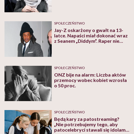
SPOŁECZEŃSTWO
Jay-Z oskarżony o gwałt na 13-
latce. Napaści miał dokonać wraz
z Seanem „Diddym”. Raper nie
przyznaje się do winy
SPOŁECZEŃSTWO
ONZ bije na alarm: Liczba aktów
przemocy wobec kobiet wzrosła
o 50 proc.
SPOŁECZEŃSTWO
Będą kary za patostreaming?
„Nie potrzebujemy tego, aby
patocelebryci stawali się idolami