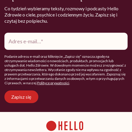
Co tydzień wybieramy teksty, rozmowy i podcasty Hello
Zdrowie o ciele, psychice i codziennym życiu. Zapisz się i
czytaj bez pośpiechu.
Adres
e-
mail
*
Podanie adresu e-mail oraz kliknięcie „Zapisz się” oznacza zgodę na
otrzymywanie wiadomości o nowościach, produktach, promocjach lub
usługach dot. Hello Zdrowie. W dowolnym momencie możesz zrezygnować z
otrzymywania newslettera. Wycofanie zgody nie ma wpływu na zgodność z
prawem przetwarzania, którego dokonano przed jej wycofaniem. Zapoznaj się
z informacjami o przetwarzaniu danych osobowych, w tym o przysługujących
Ci prawach, w naszej
Polityce prywatności
.
Zapisz się