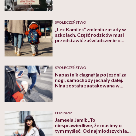
SPOŁECZEŃSTWO
„Lex Kamilek” zmienia zasady w
szkołach. Część rodziców musi
przedstawić zaświadczenie o
niekaralności
SPOŁECZEŃSTWO
Napastnik ciągnął ją po jezdni za
nogi, samochody jechały dalej.
Nina została zaatakowana w
centrum Warszawy
FEMINIZM
Jameela Jamil: „To
niesprawiedliwe, że musimy o
tym myśleć. Od najmłodszych lat.