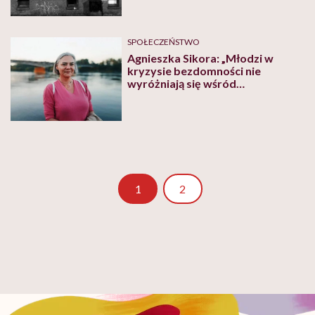
Plakaciary
SPOŁECZEŃSTWO
Agnieszka Sikora: „Młodzi w
kryzysie bezdomności nie
wyróżniają się wśród
rówieśników. Mają markowe
ubrania, telefony komórkowe,
bezdomności po nich po prostu
nie widać”
Strona
1
2