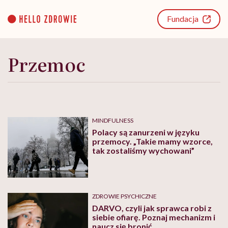
Go
to
Fundacja
content
Przemoc
MINDFULNESS
Polacy są zanurzeni w języku
przemocy. „Takie mamy wzorce,
tak zostaliśmy wychowani”
ZDROWIE PSYCHICZNE
DARVO, czyli jak sprawca robi z
siebie ofiarę. Poznaj mechanizm i
naucz się bronić