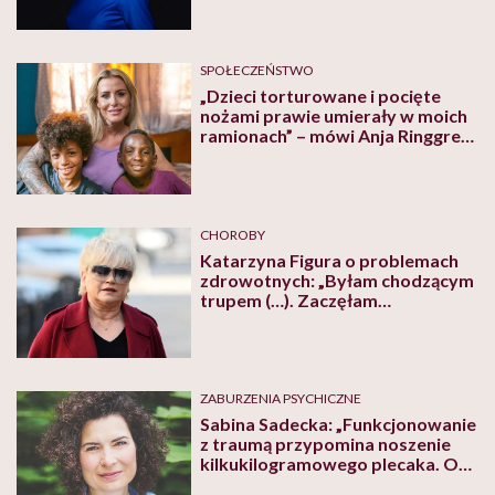
mówi psychoterapeutka
Agnieszka Kozak
SPOŁECZEŃSTWO
„Dzieci torturowane i pocięte
nożami prawie umierały w moich
ramionach” – mówi Anja Ringgren
Lovén, założycielka organizacji
charytatywnej Land of Hope
CHOROBY
Katarzyna Figura o problemach
zdrowotnych: „Byłam chodzącym
trupem (…). Zaczęłam
wymiotować czarną krwią”
ZABURZENIA PSYCHICZNE
Sabina Sadecka: „Funkcjonowanie
z traumą przypomina noszenie
kilkukilogramowego plecaka. On
nas mocno spowalnia i odcina od