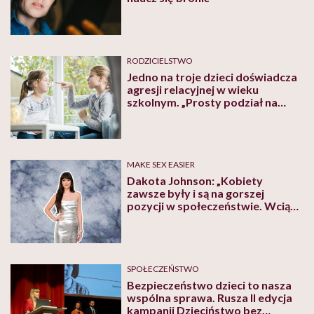
RODZICIELSTWO
Jedno na troje dzieci doświadcza
agresji relacyjnej w wieku
szkolnym. „Prosty podział na
sprawcę i ofiarę nie działa”
MAKE SEX EASIER
Dakota Johnson: „Kobiety
zawsze były i są na gorszej
pozycji w społeczeństwie. Wciąż
mierzą się z oczekiwaniami”
SPOŁECZEŃSTWO
Bezpieczeństwo dzieci to nasza
wspólna sprawa. Rusza II edycja
kampanii Dzieciństwo bez