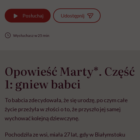
Udostępnij
Posłuchaj
Wysłuchasz w 25 min
Opowieść Marty*. Część
1: gniew babci
To babcia zdecydowała, że się urodzę, po czym całe
życie przeżyła w złości o to, że przyszło jej samej
wychować kolejną dziewczynę.
Pochodziła ze wsi, miała 27 lat, gdy w Białymstoku