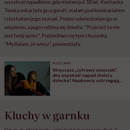
wyszło przypadkiem, gdy miałam już 18 lat. Kochanka
Tomka oskarżyła go o gwałt, stałam pod komisariatem
i słuchałam jego zeznań. Potem odwiedzałam go w
więzieniu, a jego rodzina się dziwiła: “Przecież to nie
jest twój ojciec”. Podzieliłam się tym z kuzynką.
“Myślałam, że wiesz”, powiedziała.
POLECAMY
Wręczasz „cyfrowy smoczek”,
aby uspokoić napad złości u
dziecka? Naukowcy ostrzegają
przed konsekwencjami
Kluchy w garnku