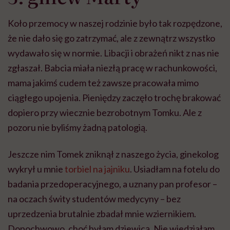
Koło przemocy w naszej rodzinie było tak rozpędzone,
że nie dało się go zatrzymać, ale z zewnątrz wszystko
wydawało się w normie. Libacji i obrażeń nikt z nas nie
zgłaszał. Babcia miała niezłą pracę w rachunkowości,
mama jakimś cudem też zawsze pracowała mimo
ciągłego upojenia. Pieniędzy zaczęło trochę brakować
dopiero przy wiecznie bezrobotnym Tomku. Ale z
pozoru nie byliśmy żadną patologią.
Jeszcze nim Tomek zniknął z naszego życia, ginekolog
wykrył u mnie
torbiel na jajniku
. Usiadłam na fotelu do
badania przedoperacyjnego, a uznany pan profesor –
na oczach świty studentów medycyny – bez
uprzedzenia brutalnie zbadał mnie wziernikiem.
Dopochwowo, choć byłam dziewicą. Nie wiedziałam,