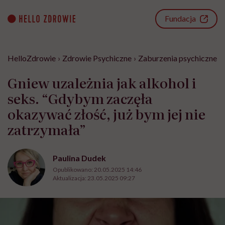
Go
to
Fundacja
content
HelloZdrowie
›
Zdrowie Psychiczne
›
Zaburzenia psychiczne
›
Gniew uzależnia jak alkohol i
seks. “Gdybym zaczęła
okazywać złość, już bym jej nie
zatrzymała”
Paulina Dudek
Opublikowano:
20.05.2025 14:46
Aktualizacja:
23.05.2025 09:27