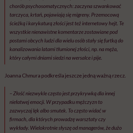
chorób psychosomatycznych: zaczyna szwankować
tarczyca, krtań, pojawiają się migreny. Przemocową
ścieżką i karykaturą złości jest też internetowy hejt. Te
wszystkie nienawistne komentarze zostawiane pod
postami obcych ludzi dla wielu osób stały się furtką do
kanalizowania latami tłumionej złości, np. na męża,
który całymi dniami siedzi na wersalce i pije.
Joanna Chmura podkreśla jeszcze jedną ważną rzecz.
– Złość niezwykle często jest przykrywką dla innej
niełatwej emocji. W przypadku mężczyzn to
zazwyczaj lęk albo smutek. To często widać w
firmach, dla których prowadzę warsztaty czy
wykłady. Wielokrotnie słyszę od managerów, że dużo