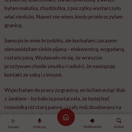
byłam malutka, chudziutka, z początku wystarczyło
wlać niedużo. Nawet nie wiem, kiedy przekroczyłam
granicę.
Samo picie mnie brzydziło, ale kochałam i zarazem
nienawidziłam siebie pijaną – elokwentną, wygadaną,
roztańczoną. Wydawało mi się, że wreszcie
przeżywam chwile smutku i radości, że nawiązuję
kontakt ze sobą i z innymi.
Wyjechałam do pracy za granicę, wróciłam wziąć ślub
z Jankiem – bo babcia powtarzała, że lepiej być
rozwódką niż starą panną – i cały mój zbudowany na
piaskach świat się zawalił. Małżeństwo z Jankiem
Strona główna
istniało tylko na papierze, w domu byliśmy mijającymi
Multimedia
Szukaj
Tematy
Podcast