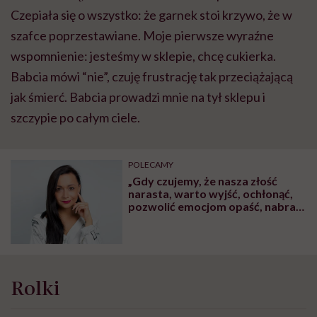
Czepiała się o wszystko: że garnek stoi krzywo, że w
szafce poprzestawiane. Moje pierwsze wyraźne
wspomnienie: jesteśmy w sklepie, chcę cukierka.
Babcia mówi “nie”, czuję frustrację tak przeciążającą
jak śmierć. Babcia prowadzi mnie na tył sklepu i
szczypie po całym ciele.
POLECAMY
„Gdy czujemy, że nasza złość
narasta, warto wyjść, ochłonąć,
pozwolić emocjom opaść, nabrać
dystansu w myśleniu” – mówi
psycholożka Anna Ciucias
Rolki