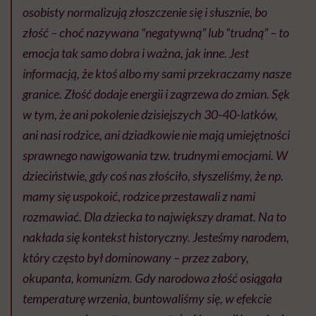
osobisty normalizują złoszczenie się i słusznie, bo
złość – choć nazywana “negatywną” lub “trudną” – to
emocja tak samo dobra i ważna, jak inne. Jest
informacją, że ktoś albo my sami przekraczamy nasze
granice. Złość dodaje energii i zagrzewa do zmian. Sęk
w tym, że ani pokolenie dzisiejszych 30-40-latków,
ani nasi rodzice, ani dziadkowie nie mają umiejętności
sprawnego nawigowania tzw. trudnymi emocjami. W
dzieciństwie, gdy coś nas złościło, słyszeliśmy, że np.
mamy się uspokoić, rodzice przestawali z nami
rozmawiać. Dla dziecka to największy dramat. Na to
nakłada się kontekst historyczny. Jesteśmy narodem,
który często był dominowany – przez zabory,
okupanta, komunizm. Gdy narodowa złość osiągała
temperaturę wrzenia, buntowaliśmy się, w efekcie