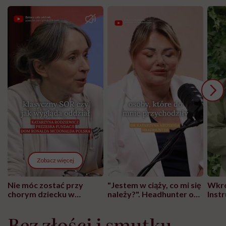
Zobacz więcej
Nie móc zostać przy
"Jestem w ciąży, co mi się
Wkró
chorym dziecku w
należy?". Headhunter o
Inst
szpitalu to tortura.
zmianie pokoleniowej u
atak
"Przeszkadzać w tym
kobiet w ciąży na rynku
wars
Bez złości i smutku
może chyba tylko
pracy
eksp