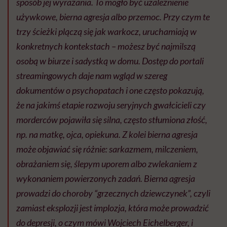
sposób jej wyrażania. To mogło być uzależnienie
używkowe, bierna agresja albo przemoc. Przy czym te
trzy ścieżki plączą się jak warkocz, uruchamiają w
konkretnych kontekstach – możesz być najmilszą
osobą w biurze i sadystką w domu. Dostęp do portali
streamingowych daje nam wgląd w szereg
dokumentów o psychopatach i one często pokazują,
że na jakimś etapie rozwoju seryjnych gwałcicieli czy
morderców pojawiła się silna, często stłumiona złość,
np. na matkę, ojca, opiekuna. Z kolei bierna agresja
może objawiać się różnie: sarkazmem, milczeniem,
obrażaniem się, ślepym uporem albo zwlekaniem z
wykonaniem powierzonych zadań. Bierna agresja
prowadzi do choroby “grzecznych dziewczynek”, czyli
zamiast eksplozji jest implozja, która może prowadzić
do depresji, o czym mówi Wojciech Eichelberger, i