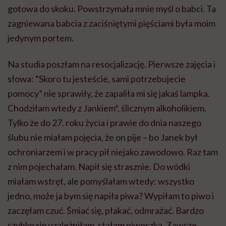
gotowa do skoku. Powstrzymała mnie myśl o babci. Ta
zagniewana babcia z zaciśniętymi pięściami była moim
jedynym portem.
Na studia poszłam na resocjalizację. Pierwsze zajęcia i
słowa: “Skoro tu jesteście, sami potrzebujecie
pomocy” nie sprawiły, że zapaliła mi się jakaś lampka.
Chodziłam wtedy z Jankiem*, ślicznym alkoholikiem.
Tylko że do 27. roku życia i prawie do dnia naszego
ślubu nie miałam pojęcia, że on pije – bo Janek był
ochroniarzem i w pracy pił niejako zawodowo. Raz tam
z nim pojechałam. Napił się strasznie. Do wódki
miałam wstręt, ale pomyślałam wtedy: wszystko
jedno, może ja bym się napiła piwa? Wypiłam to piwo i
zaczęłam czuć. Śmiać się, płakać, odmrażać. Bardzo
szybko się uzależniłam, stałam piwoszką. Zawsze