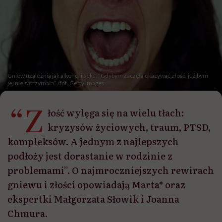
Gniew uzależnia jak alkohol i seks. “Gdybym zaczęła okazywać złość, już bym
jej nie zatrzymała” /fot. Getty Images
“Z
łość wylęga się na wielu tłach:
kryzysów życiowych, traum, PTSD,
kompleksów. A jednym z najlepszych
podłoży jest dorastanie w rodzinie z
problemami”. O najmroczniejszych rewirach
gniewu i złości opowiadają Marta* oraz
ekspertki Małgorzata Słowik i Joanna
Chmura.