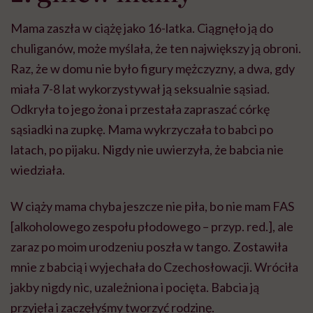
Mama zaszła w ciążę jako 16-latka. Ciągnęło ją do
chuliganów, może myślała, że ten największy ją obroni.
Raz, że w domu nie było figury mężczyzny, a dwa, gdy
miała 7-8 lat wykorzystywał ją seksualnie sąsiad.
Odkryła to jego żona i przestała zapraszać córkę
sąsiadki na zupkę. Mama wykrzyczała to babci po
latach, po pijaku. Nigdy nie uwierzyła, że babcia nie
wiedziała.
W ciąży mama chyba jeszcze nie piła, bo nie mam FAS
[alkoholowego zespołu płodowego – przyp. red.], ale
zaraz po moim urodzeniu poszła w tango. Zostawiła
mnie z babcią i wyjechała do Czechosłowacji. Wróciła
jakby nigdy nic, uzależniona i pocięta. Babcia ją
przyjęła i zaczęłyśmy tworzyć rodzinę.