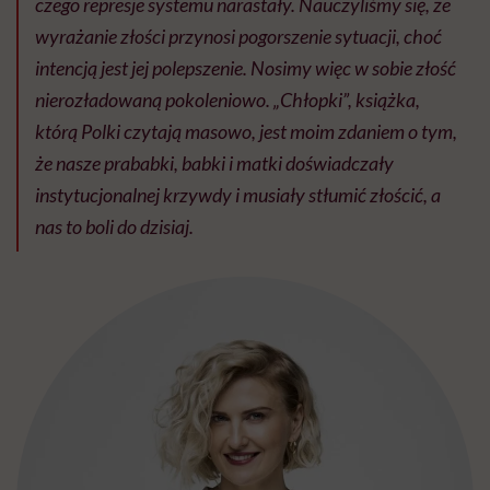
czego represje systemu narastały. Nauczyliśmy się, że
wyrażanie złości przynosi pogorszenie sytuacji, choć
intencją jest jej polepszenie. Nosimy więc w sobie złość
nierozładowaną pokoleniowo. „Chłopki”, książka,
którą Polki czytają masowo, jest moim zdaniem o tym,
że nasze prababki, babki i matki doświadczały
instytucjonalnej krzywdy i musiały stłumić złościć, a
nas to boli do dzisiaj.