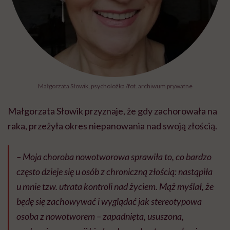
Małgorzata Słowik, psycholożka /fot. archiwum prywatne
Małgorzata Słowik przyznaje, że gdy zachorowała na
raka, przeżyła okres niepanowania nad swoją złością.
– Moja choroba nowotworowa sprawiła to, co bardzo
często dzieje się u osób z chroniczną złością: nastąpiła
u mnie tzw. utrata kontroli nad życiem. Mąż myślał, że
będę się zachowywać i wyglądać jak stereotypowa
osoba z nowotworem – zapadnięta, ususzona,