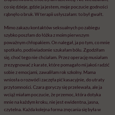
co się dzieje, gdzie ja jestem, moje poczucie godności
rąbnęło o bruk. W terapii usłyszałam: to był gwałt.
Mimo zakazu kontaktów seksualnych po zabiegu
szybko poszłam do łóżka z moim pierwszym
poważnym chłopakiem. On nalegał, ja po tym, co mnie
spotkało, podświadomie szukałam bólu. Zgodziłam
się, choć tego nie chciałam. Przez operację musiałam
zrezygnować z karate, które pomagało mi jakoś radzić
sobie z emocjami, zawaliłam rok szkolny. Mama
wniosła o rozwód i zaczęła pić kasacyjnie, do utraty
przytomności. Czara goryczy się przelewała, ale ja
wciąż miałam poczucie, że przemoc, która dotyka
mnie na każdym kroku, nie jest ewidentna, jasna,
czytelna. Każda kolejna forma znęcania się była w