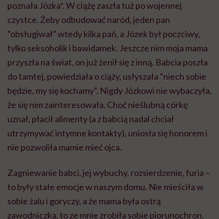
poznała Józka*. W ciążę zaszła tuż po wojennej
czystce. Żeby odbudować naród, jeden pan
“obsługiwał” wtedy kilka pań, a Józek był poczciwy,
tylko seksoholik i bawidamek. Jeszcze nim moja mama
przyszła na świat, on już żenił się z inną. Babcia poszła
do tamtej, powiedziała o ciąży, usłyszała “niech sobie
będzie, my się kochamy”. Nigdy Józkowi nie wybaczyła,
że się nim zainteresowała. Choć nieślubną córkę
uznał, płacił alimenty (a z babcią nadal chciał
utrzymywać intymne kontakty), uniosła się honorem i
nie pozwoliła mamie mieć ojca.
Zagniewanie babci, jej wybuchy, rozsierdzenie, furia –
to były stałe emocje w naszym domu. Nie mieściła w
sobie żalu i goryczy, a że mama była ostrą
zawodniczką, to ze mnie zrobiła sobie piorunochron.