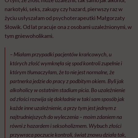
O tym, że złość może uzależnić tak samo jak alkohol,
narkotyki, seks, zakupy czy hazard, pierwszy raz w
życiu usłyszałam od psychoterapeutki Małgorzaty
Słowik. Od lat pracuje ona z osobami uzależnionymi, w
tym gniewoholikami.
– Miałam przypadki pacjentów krańcowych, u
których złość wymknęła się spod kontroli zupełnie i
którym tłumaczyłam, że to nie jest normalne, że
partnerka jedzie do pracy z podbitym okiem. Byli jak
alkoholicy w ostatnim stadium picia. Bo uzależnienie
od złości rozwija się dokładnie w taki sam sposób jak
każde inne uzależnienie, a przy tym jest jednym z
najtrudniejszych do wyleczenia – moim zdaniem na
równi z hazardem i seksoholizmem. Wybuch złości
przywraca poczucie kontroli, świat znowu działa tak,