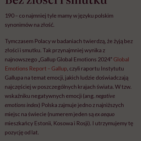
głupota i brak
wyobraźni"
190 – co najmniej tyle mamy w języku polskim
synonimów na złość.
Tymczasem Polacy w badaniach twierdzą, że żyją bez
złości i smutku. Tak przynajmniej wynika z
najnowszego „Gallup Global Emotions 2024”
Global
Emotions Report – Gallup
, czyli raportu Instytutu
Gallupa na temat emocji, jakich ludzie doświadczają
najczęściej w poszczególnych krajach świata. W tzw.
wskaźniku negatywnych emocji (ang.
negative
emotions index
) Polska zajmuje jedno z najniższych
miejsc na świecie (numerem jeden są
ex aequo
mieszkańcy Estonii, Kosowa i Rosji). I utrzymujemy tę
pozycję od lat.