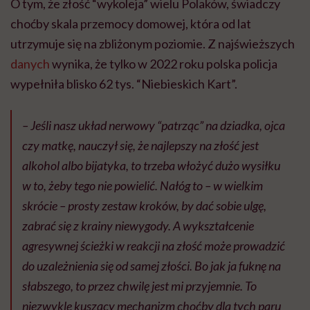
O tym, że złość “wykoleja” wielu Polaków, świadczy
choćby skala przemocy domowej, która od lat
utrzymuje się na zbliżonym poziomie. Z najświeższych
danych
wynika, że tylko w 2022 roku polska policja
wypełniła blisko 62 tys. “Niebieskich Kart”.
– Jeśli nasz układ nerwowy “patrząc” na dziadka, ojca
czy matkę, nauczył się, że najlepszy na złość jest
alkohol albo bijatyka, to trzeba włożyć dużo wysiłku
w to, żeby tego nie powielić. Nałóg to – w wielkim
skrócie – prosty zestaw kroków, by dać sobie ulgę,
zabrać się z krainy niewygody. A wykształcenie
agresywnej ścieżki w reakcji na złość może prowadzić
do uzależnienia się od samej złości. Bo jak ja fuknę na
słabszego, to przez chwilę jest mi przyjemnie. To
niezwykle kuszący mechanizm choćby dla tych paru