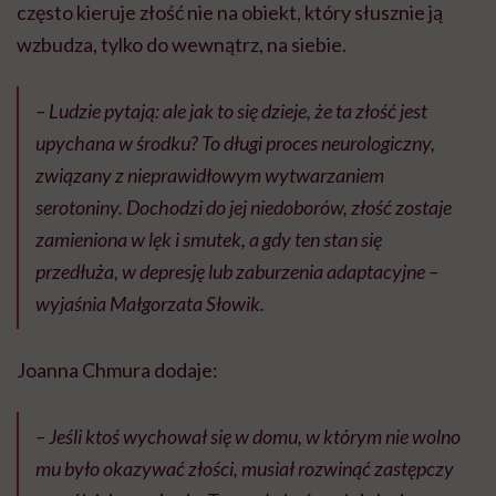
często kieruje złość nie na obiekt, który słusznie ją
wzbudza, tylko do wewnątrz, na siebie.
– Ludzie pytają: ale jak to się dzieje, że ta złość jest
upychana w środku? To długi proces neurologiczny,
związany z nieprawidłowym wytwarzaniem
serotoniny. Dochodzi do jej niedoborów, złość zostaje
zamieniona w lęk i smutek, a gdy ten stan się
przedłuża, w depresję lub zaburzenia adaptacyjne –
wyjaśnia Małgorzata Słowik.
Joanna Chmura dodaje:
– Jeśli ktoś wychował się w domu, w którym nie wolno
mu było okazywać złości, musiał rozwinąć zastępczy