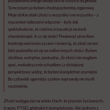
pozbawiona energii biedaczka w chustce na głowie.
Tymczasem ja byłam chodzącą bombą zegarową.
Moje dzikie ataki złości o wszystko i na wszystko – z
rzucaniem talerzami włącznie – były tak
spektakularne, że rodzina zrzucała je na karb
chemioterapii. A co się stało? Ponieważ utraciłam
kontrolę nad moim życiem i śmiercią, to złość na ten
fakt podzieliła mi się na milion innych złości. Byłam
złośliwa, wstrętna, paskudna. Ze złości nie mogłam
spać, makabrycznie schudłam i z dzisiejszej
perspektywy widzę, że byłam kompletnie szurnięta.
Bo człowiek ogarnięty szałem naprawdę nie myśli
racjonalnie.
Złość wylęga się na wielu tłach: kryzysów życiowych,
traum, PTSD, głębokich kompleksów. Ale jednym z