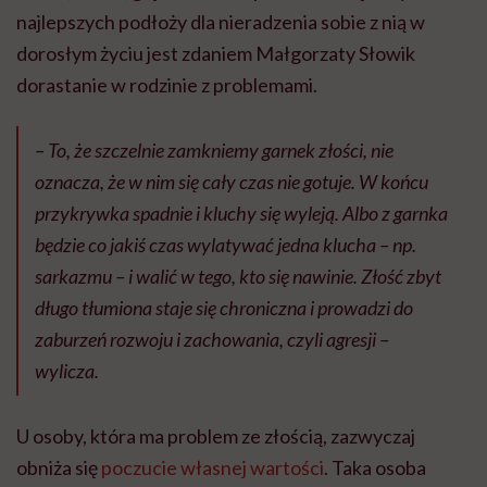
najlepszych podłoży dla nieradzenia sobie z nią w
dorosłym życiu jest zdaniem Małgorzaty Słowik
dorastanie w rodzinie z problemami.
– To, że szczelnie zamkniemy garnek złości, nie
oznacza, że w nim się cały czas nie gotuje. W końcu
przykrywka spadnie i kluchy się wyleją. Albo z garnka
będzie co jakiś czas wylatywać jedna klucha – np.
sarkazmu – i walić w tego, kto się nawinie. Złość zbyt
długo tłumiona staje się chroniczna i prowadzi do
zaburzeń rozwoju i zachowania, czyli agresji –
wylicza.
U osoby, która ma problem ze złością, zazwyczaj
obniża się
poczucie własnej wartości
. Taka osoba