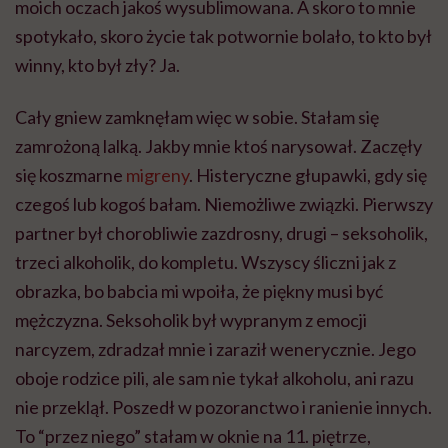
moich oczach jakoś wysublimowana. A skoro to mnie
spotykało, skoro życie tak potwornie bolało, to kto był
winny, kto był zły? Ja.
Cały gniew zamknęłam więc w sobie. Stałam się
zamrożoną lalką. Jakby mnie ktoś narysował. Zaczęły
się koszmarne
migreny
. Histeryczne głupawki, gdy się
czegoś lub kogoś bałam. Niemożliwe związki. Pierwszy
partner był chorobliwie zazdrosny, drugi – seksoholik,
trzeci alkoholik, do kompletu. Wszyscy śliczni jak z
obrazka, bo babcia mi wpoiła, że piękny musi być
mężczyzna. Seksoholik był wypranym z emocji
narcyzem, zdradzał mnie i zaraził wenerycznie. Jego
oboje rodzice pili, ale sam nie tykał alkoholu, ani razu
nie przeklął. Poszedł w pozoranctwo i ranienie innych.
To “przez niego” stałam w oknie na 11. piętrze,